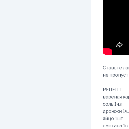
Ставьте ла
не пропуст
РЕЦЕПТ:
вареная ка
соль 1ч.л
дрожжи 1ч.
яйцо 1шт
сметана 1с