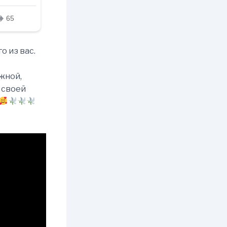
о из вас.
ужной,
 своей