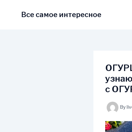
Skip
to
Все самое интересное
content
ОГУРЦ
узнаю
с ОГУ
By
li