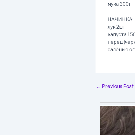
мука 300г
НАЧИНКА:
лук 2шт
капуста 15
перец (чер
салёные ог
Post
←
Previous Post
navigation