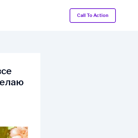
Call To Action
все
делаю