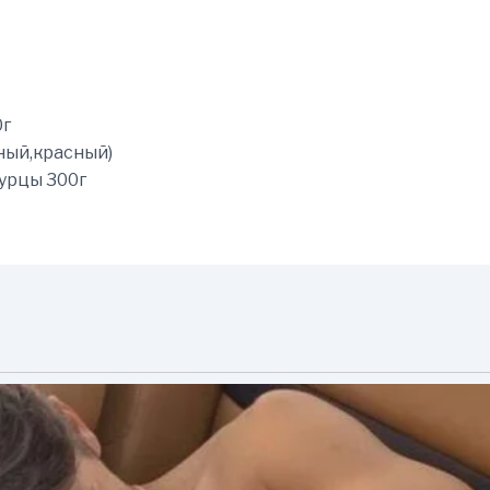
0г
ный,красный)
урцы 300г