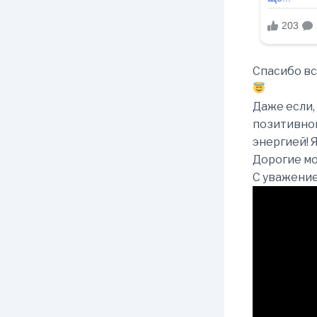
Спасибо вс
Даже если,
позитивной
энергией! 
Дорогие мо
С уважени