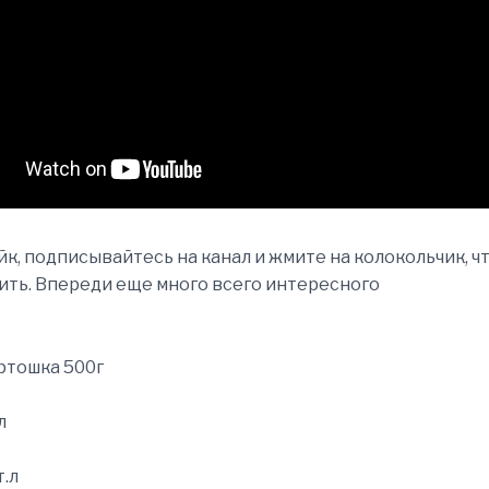
йк, подписывайтесь на канал и жмите на колокольчик, ч
ить. Впереди еще много всего интересного
ртошка 500г
л
т.л