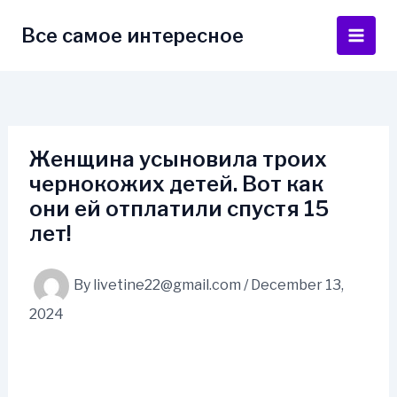
Skip
to
Все самое интересное
Main
content
Men
Женщина усыновила троих
чернокожих детей. Вот как
они ей отплатили спустя 15
лет!
By
livetine22@gmail.com
/
December 13,
2024