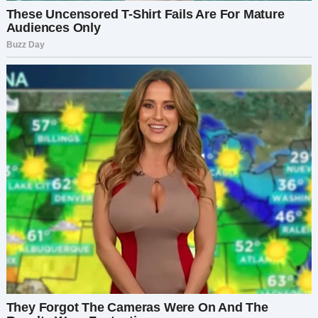
В тот вечер Александр сидел за ужином
напротив жены. — Я нашел Диму, — спокойно
сказал он. Марина побледнела, её маска
треснула. — Он жив. И он всё вспомнил.
Помнишь черную машину? Помнишь свой
парфюм, который он узнал?
В этот момент дом окружила полиция. Марину
вывели в наручниках под свет мигалок. Её план
захвата власти провалился.
Новая жизнь и настоящая
семья
Суд был громким. Дима давал показания, не
дрогнув. А вместе с ним на скамье свидетелей
сидела
Майя
— та самая женщина из подвала,
которая нашла Диму у путей и приютила его,