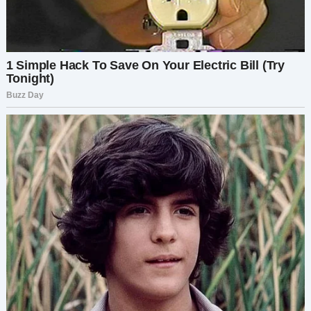
Стеклянный дом и холодная
правда
Александр вернулся в свою роскошную
квартиру на Петроградке. Его жена,
Марина
,
стояла на кухне, безупречная, с бокалом
детокс-сока. — Где ты был? От тебя пахнет
подвалом, — поморщилась она. Она казалась
идеальной опорой, но Александр вдруг
почувствовал холод. Марина месяц смотрела,
как он сходит с ума, печатая листовки. Марина
спала с ним в одной постели, зная, что их сын…
где?
Спустя четыре дня, во время сильной грозы,
Дима пришел в себя. Гром разбудил его память.
— Черная машина… — прошептал он. — Она
сказала, что мы едем за мороженым. А потом