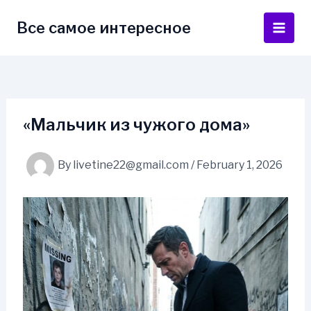
Skip
to
Все самое интересное
Main
content
Men
«Мальчик из чужого дома»
By
livetine22@gmail.com
/
February 1, 2026