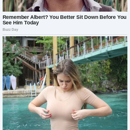
открыла дверь и вытолкнула меня. — Кто, Дима?
Кто это был? Мальчик поднял глаза на отца: —
Марина.
Расследование и
разоблачение
Александр не пошел в полицию сразу — он
знал, что связи Марины могут всё замять. Он
нанял частного детектива, который раскопал
прошлое «безупречной жены». Выяснилось, что
Марина никогда не могла иметь детей из-за
старой операции, и она ненавидела Диму —
сына Александра от первого брака. Она хотела,
чтобы мальчик исчез, а Александр сломался,
оставив ей ключи от всей империи.