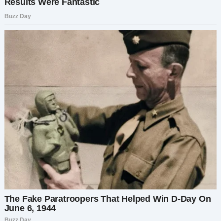
хотя сама едва сводила концы с концами.
— Если бы мне нужны были деньги, я бы
позвонила по номеру на листовке и забрала
награду, — сказала Майя в суде. — Но я боялась,
что тот, кто его выкинул, вернется за ним. Я
просто хотела, чтобы он жил.
Марина получила заслуженный срок.
Александр понял, что его огромный дом всегда
был холодным склепом. Он начал навещать
Майю и её дочку
Свету
. Дима и Света стали
неразлучны.
Спустя год в этом доме на Петроградке снова
стало тепло. Александр предложил Майе стать
частью их жизни не из благодарности, а потому
что понял: семья — это не штамп в паспорте и