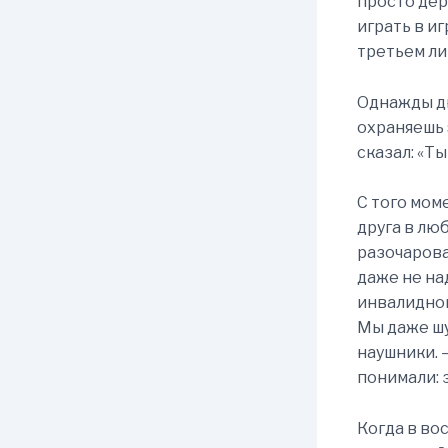
просто дер
играть в иг
третьем лиц
Однажды дн
охраняешь 
сказал: «Ты
С того мом
друга в лю
разочарова
даже не на
инвалидног
Мы даже шу
наушники. —
понимали: 
Когда в во