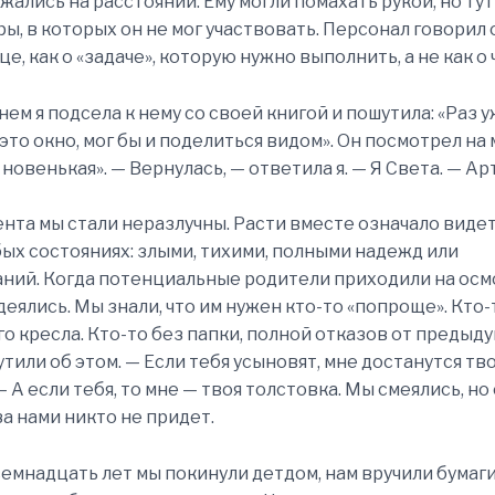
жались на расстоянии. Ему могли помахать рукой, но тут
ры, в которых он не мог участвовать. Персонал говорил 
е, как о «задаче», которую нужно выполнить, а не как о
ем я подсела к нему со своей книгой и пошутила: «Раз у
это окно, мог бы и поделиться видом». Он посмотрел на 
 новенькая». — Вернулась, — ответила я. — Я Света. — Ар
ента мы стали неразлучны. Расти вместе означало видет
бых состояниях: злыми, тихими, полными надежд или
ний. Когда потенциальные родители приходили на осм
деялись. Мы знали, что им нужен кто-то «попроще». Кто-
о кресла. Кто-то без папки, полной отказов от предыд
тили об этом. — Если тебя усыновят, мне достанутся тв
 А если тебя, то мне — твоя толстовка. Мы смеялись, но
за нами никто не придет.
семнадцать лет мы покинули детдом, нам вручили бумаги