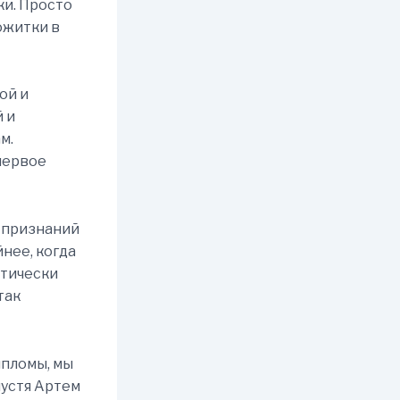
ки. Просто
ожитки в
ой и
 и
м.
первое
х признаний
йнее, когда
ктически
так
ипломы, мы
пустя Артем