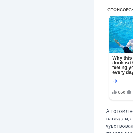
А потом я 
взглядом, 
чувствовал