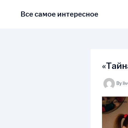
Skip
to
Все самое интересное
content
«Тайн
By
li