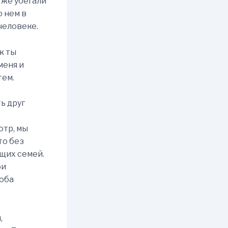
 же убегали
о нем в
 человеке.
ж ты
меня и
тем.
ь друг
отр, мы
то без
ущих семей.
ои
 оба
,