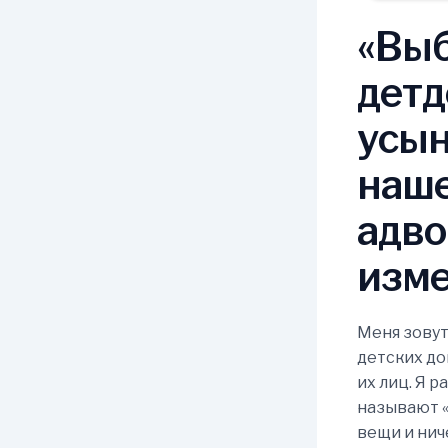
«Выб
детд
усын
наше
адво
изме
Меня зову
детских до
их лиц. Я р
называют «
вещи и нич