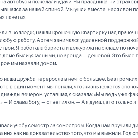
на автобус и пожелали удачи. Ни праздника, ни страхов
рывшаяся за нашей спиной. Мы ушли вместе, неся свои п
х пакетах.
ли в колледж, нашли крошечную квартирку над прачечн
 любую работу. Артем занимался удаленной поддержкой
твом. Я работала бариста и дежурила на складе по ноча
 доме были ужасными, но аренда — дешевой. Это было 
орое мы назвали домом.
 наша дружба переросла в нечто большее. Без громки
осто в один момент мы поняли, что жизнь кажется споко
Однажды вечером, уставшая, я сказала: «Мы ведь уже фа
» — И слава богу, — ответил он. — А я думал, это только я 
вали учебу семестр за семестром. Когда нам вручили д
а них как на доказательство того, что мы выжили. Год с