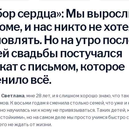
ор сердца»: Мы выросл
оме, и нас никто не хот
овлять. Но на утро пос
й свадьбы постучался
кат с письмом, которое
нило всё.
т
Светлана
, мне 28 лет, и я слишком хорошо знаю, что т
мов. К восьми годам я сменила столько семей, что уже и
ано научилась ни к кому не привязываться. Таких детей, к
стойкими», но на самом деле мы просто учимся быстро 
его не ждать от жизни.