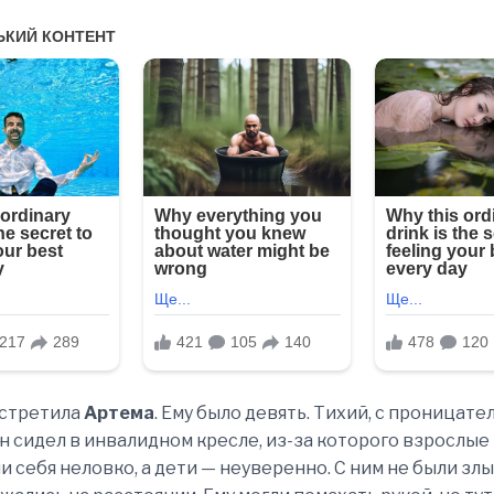
встретила
Артема
. Ему было девять. Тихий, с проницат
он сидел в инвалидном кресле, из-за которого взрослые
и себя неловко, а дети — неуверенно. С ним не были зл