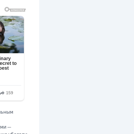
ельным
ыми —