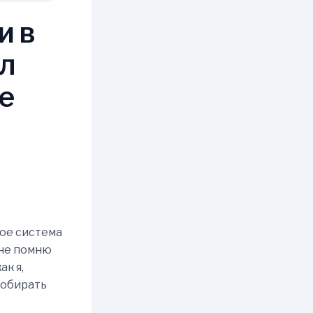
и в
ел
ле
акое система
 не помню
ак я,
собирать