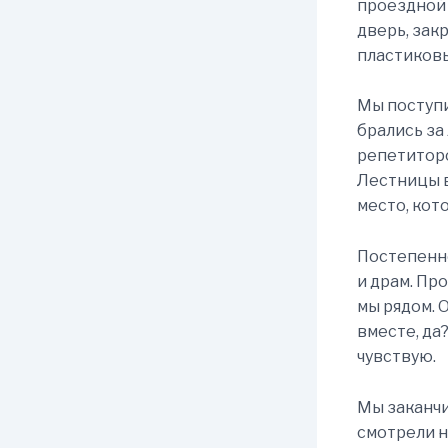
проездной 
дверь, зак
пластиковы
Мы поступи
брались за
репетиторс
Лестницы в
место, кот
Постепенно
и драм. Пр
мы рядом. 
вместе, да?
чувствую.
Мы заканчи
смотрели н