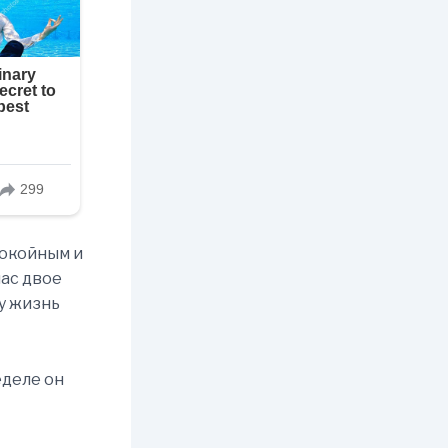
покойным и
нас двое
шу жизнь
еделе он