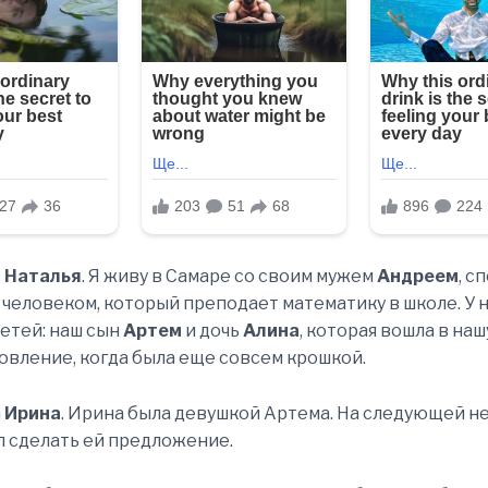
т
Наталья
. Я живу в Самаре со своим мужем
Андреем
, с
человеком, который преподает математику в школе. У 
етей: наш сын
Артем
и дочь
Алина
, которая вошла в на
овление, когда была еще совсем крошкой.
а
Ирина
. Ирина была девушкой Артема. На следующей н
 сделать ей предложение.