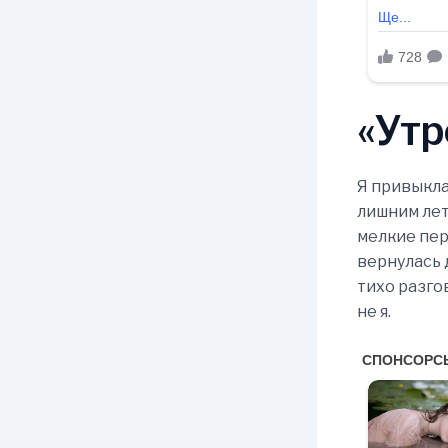
«Утр
Я привыкла
лишним лет
мелкие пер
вернулась 
тихо разго
не я.