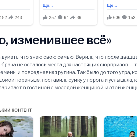
о, изменившее всё»
 думать, что знаю свою семью. Верила, что после двадц
 брака не осталось места для настоящих сюрпризов — 
емены и повседневная рутина. Так было до того утра, ко
домой пораньше, поставила сумку у порога и услышала, 
варивает в гостиной с молодой женщиной, и этой жен