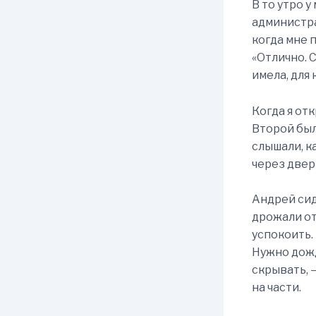
В то утро 
администра
когда мне 
«Отлично. 
имела, для
Когда я отк
Второй был
слышали, ка
через двер
Андрей сид
дрожали от
успокоить.
Нужно дожд
скрывать, 
на части.