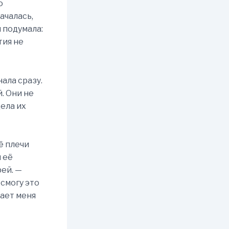
ю
ачалась,
я подумала:
тия не
нала сразу.
. Они не
дела их
ё плечи
я её
рей. —
смогу это
вает меня