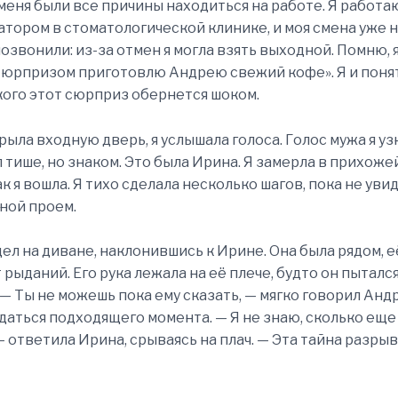
у меня были все причины находиться на работе. Я работа
тором в стоматологической клинике, и моя смена уже н
позвонили: из-за отмен я могла взять выходной. Помню, 
Сюрпризом приготовлю Андрею свежий кофе». Я и поня
 кого этот сюрприз обернется шоком.
рыла входную дверь, я услышала голоса. Голос мужа я уз
 тише, но знаком. Это была Ирина. Я замерла в прихожей
к я вошла. Я тихо сделала несколько шагов, пока не уви
ной проем.
ел на диване, наклонившись к Ирине. Она была рядом, е
 рыданий. Его рука лежала на её плече, будто он пыталс
 — Ты не можешь пока ему сказать, — мягко говорил Анд
аться подходящего момента. — Я не знаю, сколько еще 
— ответила Ирина, срываясь на плач. — Эта тайна разры