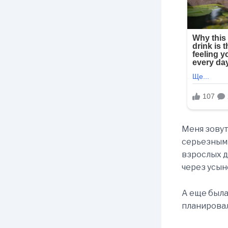
Меня зову
серьезным 
взрослых д
через усын
А еще был
планировал