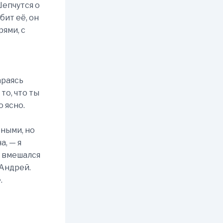
Шепчутся о
ит её, он
рями, с
араясь
то, что ты
 ясно.
сными, но
а, — я
— вмешался
 Андрей.
.