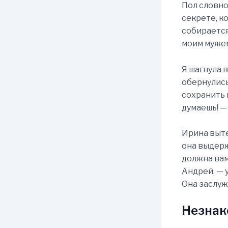
Пол словно
секрете, к
собирается
моим муже
Я шагнула 
обернулись
сохранить г
думаешь! —
Ирина выте
она выдерж
должна вам
Андрей, — у
Она заслужи
Незнак