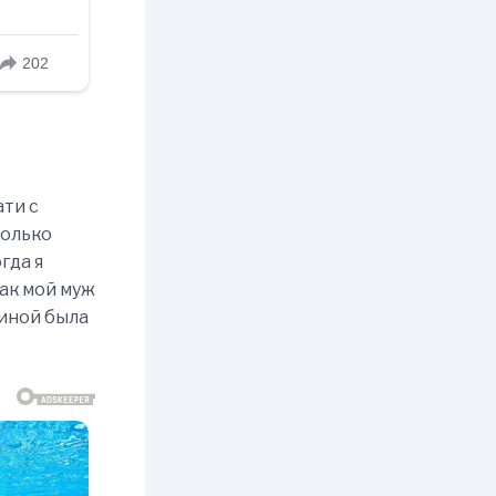
ати с
только
гда я
как мой муж
щиной была