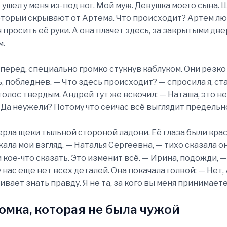
 ушел у меня из-под ног. Мой муж. Девушка моего сына. 
оторый скрывают от Артема. Что происходит? Артем люб
 просить её руки. А она плачет здесь, за закрытыми две
м.
вперед, специально громко стукнув каблуком. Они резко
, побледнев. — Что здесь происходит? — спросила я, ст
олос твердым. Андрей тут же вскочил: — Наташа, это не 
 Да неужели? Потому что сейчас всё выглядит предельно
рла щеки тыльной стороной ладони. Её глаза были кра
ала мой взгляд. — Наталья Сергеевна, — тихо сказала он
 кое-что сказать. Это изменит всё. — Ирина, подожди, 
 нас еще нет всех деталей. Она покачала голвой: — Нет,
вает знать правду. Я не та, за кого вы меня принимаете
омка, которая не была чужой