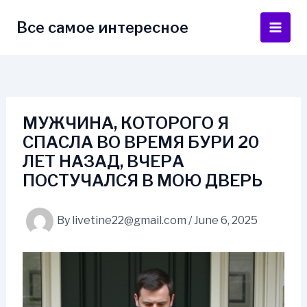
Skip
to
Все самое интересное
Main
content
Men
МУЖЧИНА, КОТОРОГО Я
СПАСЛА ВО ВРЕМЯ БУРИ 20
ЛЕТ НАЗАД, ВЧЕРА
ПОСТУЧАЛСЯ В МОЮ ДВЕРЬ
By
livetine22@gmail.com
/
June 6, 2025