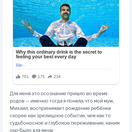
Для меня это осознание пришло во время
родов — именно тогда я поняла, что мой муж,
Михаил, воспринимает рождение ребёнка
скорее как зрелищное событие, чем как то
судьбоносное и глубокое переживание, каким
оно было для меня.