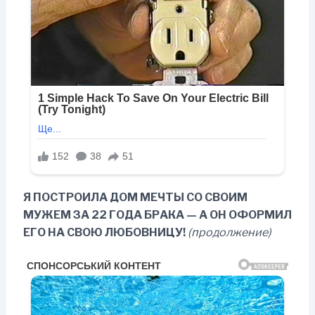
Я ПОСТРОИЛА ДОМ МЕЧТЫ СО СВОИМ
МУЖЕМ ЗА 22 ГОДА БРАКА — А ОН ОФОРМИЛ
ЕГО НА СВОЮ ЛЮБОВНИЦУ!
(продолжение)