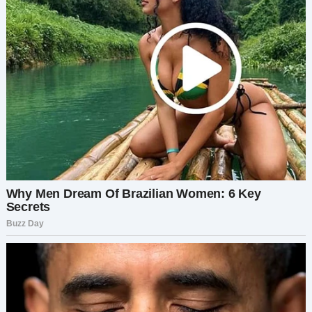
молчаливый человек, одно мужественное
признание и одно письмо смогли изменить
больше судеб, чем он сам, возможно, когда-
либо осознавал.
Жизнь — это не всегда про то, чтобы быть
идеальным. Иногда она про то, чтобы признать
ошибки… и попытаться всё исправить — пока
не поздно.
Если эта история тронула тебя — поделись ею.
Ты не знаешь, кому она может быть нужна.