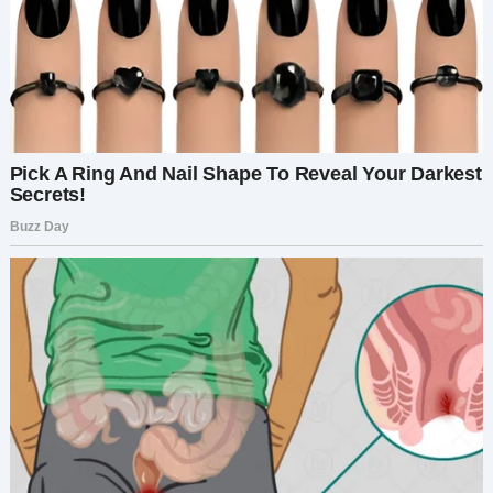
именем, выведенным дрожащим почерком:
Таня
.
Я смотрела на него несколько секунд, потом
вышла в сад за зданием. Мне нужен был воздух.
Я села на ту самую скамейку, где мы сидели в
тёплые дни, вскрыла конверт и развернула
письмо.
Там было написано:
Таня —
Ты молода. Но ты слушала такого старого
дурака, как я. Это значило для меня больше, чем
ты можешь представить.