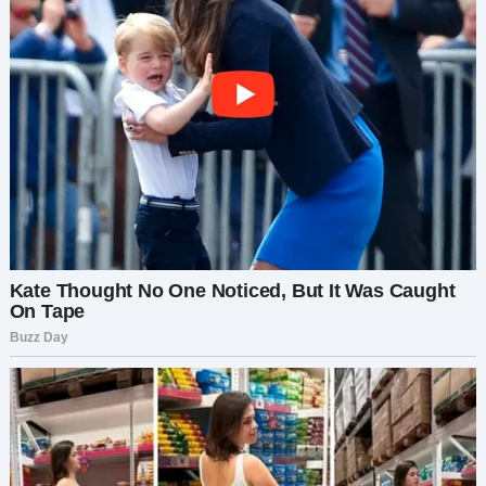
днём, он заговорил:
— Бывало у тебя что-то такое, о чём жалеешь
так сильно, что это не даёт тебе покоя?
Я не знал, что ответить. Он никогда раньше не
открывался. Я просто кивнула.
Он тяжело вздохнул, вцепившись в
подлокотники, будто готовился к удару.
— Был у меня сын, — начал он. Голос дрогнул. —
Замечательный парень. А я… слишком гордый,
упрямый. Мы поругались… и я так ему и не
перезвонил.
У меня сжалось сердце.