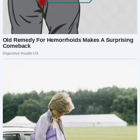
Есть кое-что, чего я тебе не сказал. Чего я
никому
не говорил.
Моего сына звали
Илья
. Мы сильно разошлись,
когда он признался, что он гей. Я отреагировал
ужасно. Меня воспитывали с мыслью, что такие
вещи — грех. И я выбрал гордость вместо
любви.
Он уехал в другой город. Мы больше не
общались.
А потом… я узнал, что он погиб. Авария. Эта боль
не покидала меня с тех пор.
А потом появился ты. И ты напомнила мне его.
Тем, как ты слушала. Своей тихой добротой…
Ты подарила мне немного мира.