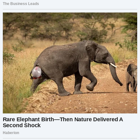
Большинство проигнорировали. Один даже
выругался. Но через пару недель пришёл ответ:
«Да. А что?»
У меня сердце замерло. Я тут же ответила,
рассказала, кто я, как познакомилась с Артуром
и что он оставил что-то для Матвея.
Мы договорились встретиться в тихом кафе в
центре. Я не знала, чего ждать.
Матвей
выглядел словно сошёл с фотографии,
которую как-то показывал мне Артур. Те же
задумчивые глаза, та же полуулыбка.
Мы сели, и я передала ему письмо. Он читал его
медленно, сначала никак не реагируя. Потом