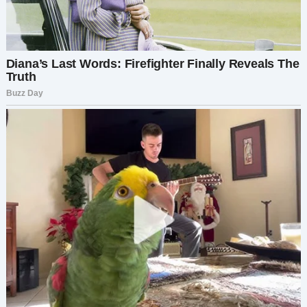
И ещё кое-что. У меня есть внук. У Ильи был сын
от партнёра. Я никогда его не видел.
Его зовут
Матвей
. Ему двадцать три. Живёт в
городе.
Я хочу всё исправить, хоть и не успел сделать
это сам.
Я оставил для него письмо и небольшое
наследство.
Я прошу тебя найти его. Если сможешь. Скажи
ему, что его дед не всегда был добрым
человеком, но он пытался измениться.