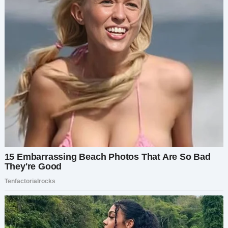
думал: почему дед никогда не появился?
К концу разговора мы уже не были чужими.
Через пару недель Матвей написал мне, что
принял наследство — и пожертвовал большую
часть в приют для ЛГБТК-молодёжи от имени
Артура.
— Он многое упустил при жизни, — сказал он. —
Но, может, после смерти сможет кому-то
помочь не ошибиться.
У меня побежали мурашки.
Я до сих пор волонтёрю в доме престарелых. И
иногда, сидя у того самого окна, которое так
любил Артур, думаю о том, как один