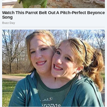
Спасибо, что видела во мне человека. Что
подарила старому мужчине чувство, будто он
снова жив.
—
Артур Бенедиктов
Я сидела с письмом в руках и слезами на щеках.
Не знаю, сколько я провела в том саду. Может,
несколько часов. Я перечитывала письмо
снова и снова. Сначала я даже не думала, что
смогу. Ну как мне найти человека, которого я
никогда не встречала? Но в словах Артура
было что-то, что не отпускало.
«Скажи ему, что его дед не всегда был добрым
человеком, но он пытался измениться.»