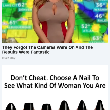
глубоко вздохнула и взглянула на меня мягко, с
понимающей грустью.
— Он ушёл прошлой ночью, — сказала она тихо.
— Спокойно. Во сне.
Я просто стояла. У меня внутри всё опустело. Я
знала, что он был стар, но не думала, что наш
последний разговор… и вправду окажется
последним.
Но потом она сказала нечто, что совершенно
выбило меня из колеи:
— Он оставил кое-что для вас. Сказал, что это
важно.
Она протянула мне маленький конверт с моим