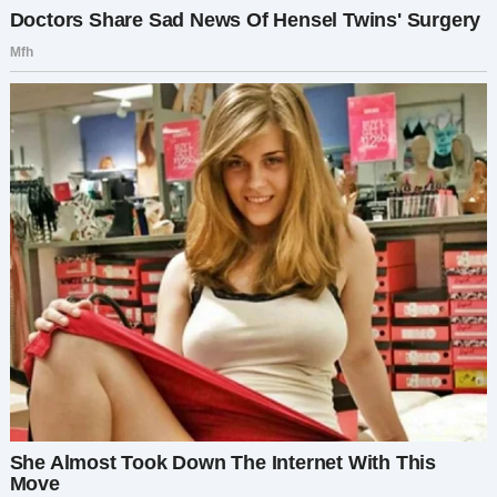
Эта строчка пронзила меня. Ведь разве мы все
не ошибаемся — и не хотим, чтобы кто-то понял,
что мы хотя бы старались всё исправить?
Я начала искать.
Это было непросто. У меня почти не было
информации — только имя
Матвей
и то, что он
живёт «в городе». Я начала с соцсетей.
Матвеев оказалось много. Я написала
нескольким, в основном неловкие сообщения
вроде:
«Здравствуйте, извините за странный вопрос…
Вашего отца случайно не звали Илья
Бенедиктов?»