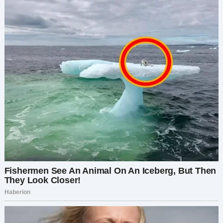
его челюсть напряглась, и глаза заблестели.
— Он никогда не пытался с нами связаться, —
прошептал он. — Ни разу.
— Я знаю, — сказала я. — Но думаю… он хотел.
Просто боялся, что уже слишком поздно.
Матвей ничего не ответил. Но потом аккуратно
сложил письмо, убрал его в карман куртки и
кивнул.
— Хорошо, что он с кем-то поговорил. Хорошо,
что этим кем-то были вы.
Мы проговорили больше часа. Он рассказал
мне, как рос без отца, как второй папа
воспитывал его с тихой силой. Как он всегда