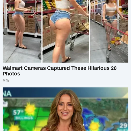
— А потом вы…? — тихо спросила я.
Он медленно покачал головой:
— Когда наконец проглотил свою гордость,
было уже поздно. — Его руки задрожали. — И
теперь каждый день я сижу здесь и думаю: а
вдруг он так и не простил меня?..
Я не нашла слов. Просто взяла его за руку.
Он сжал мою ладонь, будто боялся отпустить.
В следующий раз, когда я пришла, его кресло
было пустым.
А когда я спросила о нём у медсестры, она