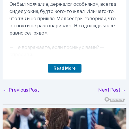
Он был молчалив, держался особняком, всегда
сидел у окна, будто кого-то ждал. Или чего-то,
что так и не пришло. Медсёстры говорили, что
он почти не разговаривает. Но однажды я всё
равно сел рядом.
— Не возражаете, если посижу с вами? —
спросил я.
Read More
Он мельком взглянул на меня, потом снова в
окно:
Post
←
Previous Post
Next Post
→
— Только поменьше болтай.
navigation
Справедливо.
Неделями мы просто сидели в тишине,
наблюдая за миром снаружи. А потом, однажды