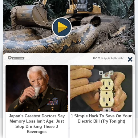
ожиданиях — это важно. Если он не смог с этим
справиться, это его потеря». «Я не могу
перестать думать, не является ли мое
трехлетнее правило таким уж странным, Соня»,
— призналась я, мой голос немного дрогнул.
«Вовсе нет», — твердо сказала Соня. «У каждого
свой график и свои потребности. Важно то, что
ты остаешься верна себе. Если он не смог этого
оценить, он не был тем парнем, который тебе
нужен». Ее слова окутали меня, как
утешительное одеяло. Но это не развеяло всех
моих тревог.
Была ли я неправа, открыто заявив
о своих ожиданиях? Стоило ли мне держать это
при себе?
Все, что я знаю, это то, что быть
честной в том, чего я хочу, — важно, даже если
это означает потерять такого парня, как Дима.
© 2026 Все самое интересное