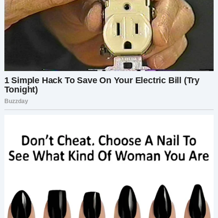
«Так и есть», — кивнула я. «Но я ее люблю. А ты?
Чем ты занимаешься?» «Я графический
дизайнер», — ответил Дима. «Я работаю
фрилансером, так что у меня довольно гибкий
график. Это очень весело, особенно когда я
работаю над творческими проектами».
Принесли наши напитки, и мы заказали закуски
— фаршированные грибы и брускетту. Пока мы
пробовали вкусную еду, мы продолжали
говорить о наших жизнях, хобби и интересах.
«Я люблю походы и фотографию», — сказал
Дима, сделав глоток вина. «Есть что-то такое
освежающее в пребывании на природе».
«Я всегда хотела заняться фотографией», —