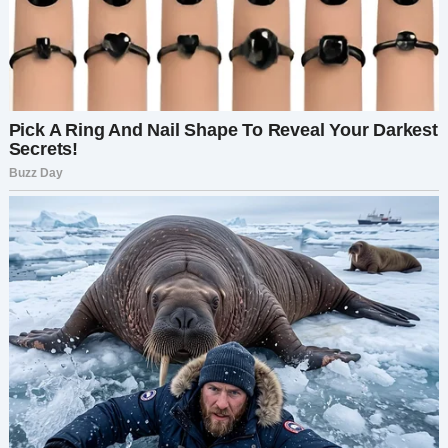
сказала я. «Но у меня, кажется, никогда не
находится на это времени. Может быть, ты
дашь мне несколько советов?» «С
удовольствием», — сказал Дима с улыбкой. «Все
дело в том, чтобы найти правильный свет и
угол».
С течением вечера я обнаружила, что Дима
очаровывает меня все больше и больше. Он был
добрым, забавным и с ним было легко
разговаривать. Мы много смеялись, и казалось,
будто я знаю его гораздо дольше, чем один
вечер.
Когда мы перешли к основному блюду, Дима
посмотрел на меня с улыбкой. «Итак, Алиса, как
насчет того, чтобы задать друг другу еще
несколько личных вопросов, чтобы еще