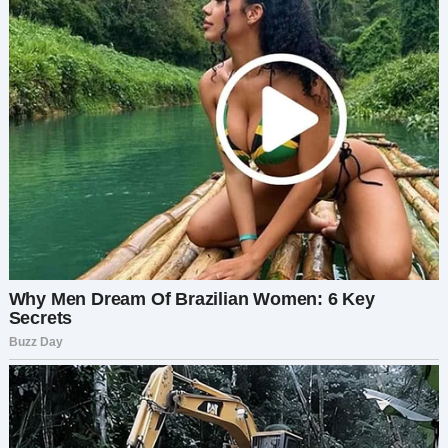
лучшей подруге, Соне. «Привет, Алиса. Как
прошло свидание?» — было первое, что она
спросила.
Я вздохнула, чувствуя, как на меня давит
тяжесть того вечера. «Началось все отлично, но
закончилось ужасно. Дима резко ушел после
того, как я рассказала о своем трехлетнем
плане, а потом заблокировал меня, когда я
спросила почему». Глаза Сони расширились.
«Что он сделал? Это смешно! Что именно
произошло?»
Я пересказала каждую деталь, мой голос
слегка дрожал, когда я заново переживала тот
вечер. Когда я закончила, Соня покачала
головой. «Алиса, быть честной в своих