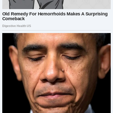
книжную полку любимыми романами. Я обожаю
читать!»
«Звучит замечательно. У тебя много
захватывающих планов!» — улыбнулся он. «А
как насчет тебя?» — спросила я, с
любопытством желая услышать о его планах на
будущее. «Я хочу развивать свой фриланс-
бизнес», — сказал Дима. «Может быть, однажды
открою свою студию. Я тоже люблю
путешествовать, так что хотел бы посетить
больше стран. И, веришь или нет, я тоже
подумывал завести домашнее животное.
Собаку, наверное».
Мы посмеялись над этим совпадением, и было
приятно найти общие интересы! «Итак, как ты
относишься к браку и семье?» — спросил Дима,