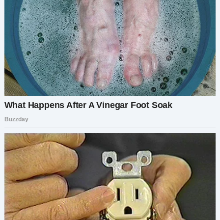
«Алиса?» — спросил он, когда я подошла к столу.
«Да, а вы, должно быть, Дима», — ответила я с
улыбкой.
Мы пожали друг другу руки, и я села. Почти
сразу же подошла официантка, чтобы принять
наши заказы на напитки. «Мне бокал красного
вина, пожалуйста», — сказала я. «Мне то же
самое», — добавил Дима.
Пока официантка уходила, мы начали болтать.
С Димой было легко разговаривать, и я
почувствовала, как моя первоначальная
нервозность тает. «Итак, Никита сказал мне,
что ты невролог», — сказал он, выглядя
искренне заинтересованным. «Должно быть,
это сложная работа».