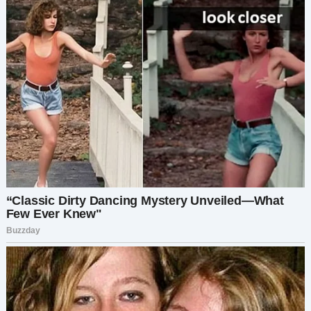
свой календарь. Это была одна из тех редких
ночей, когда у меня не было поздней смены или
каких-либо других обязательств. «Следующий
вторник мне подходит», — сказала я. «Давай
попробуем».
Никита улыбнулся. «Отлично! Я все организую и
напишу тебе детали. Ты не пожалеешь, Алиса»,
— сказал он, подмигнув. «Посмотрим», —
рассмеялась я и быстро допила свой кофе.
Когда я возвращалась в свой кабинет, я
чувствовала одновременно и волнение, и
нервозность. Прошло так много времени с тех
пор, как я была на свидании. Моя жизнь
превратилась в рутину из работы и еще раз
работы, с небольшим количеством времени на
что-то еще. Но, может быть, это было именно