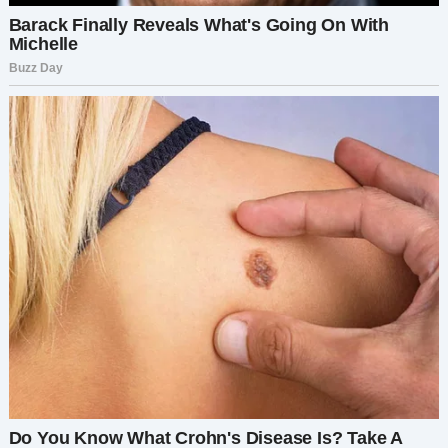
попивая вино. И вот здесь все пошло ужасно не
так.
«Честно говоря, я бы хотела найти партнера, с
которым можно разделить свою жизнь», —
сказала я ему, — «кого-то, кто понимает и
поддерживает меня. Но брак для меня не
является необходимостью. Если это
произойдет — отлично, но если нет — тоже
нормально. Что касается детей, я не вижу себя
с ними. Пока что. Я довольна своей карьерой и
личными целями». Дима наклонился вперед,
выглядя серьезным. «А что, если ты найдешь
идеального парня? Как скоро ты бы вышла за
него замуж?»
«Три года», — сказала я. «Я верю в создание
прочного фундамента. Шесть месяцев, чтобы