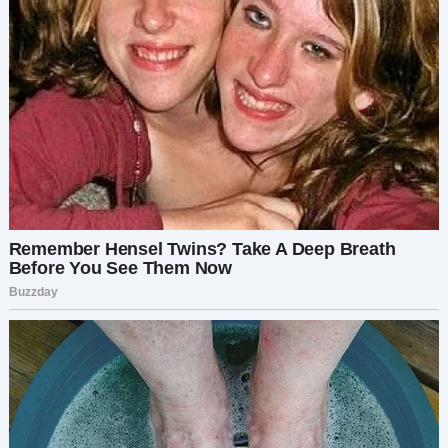
то, что мне нужно — шанс выйти из своей зоны
комфорта.
Остаток дня пролетел в тумане консультаций
пациентов и медицинских карт. Но в глубине
души я продолжала думать о предстоящем
свидании. Может быть, только может быть, это
свидание вслепую с Димой станет началом
чего-то нового.
Во вторник вечером я приехала в уютный
ресторанчик, который предложил Никита. Он
был уютным, с тусклым освещением и теплой
атмосферой, которая сразу же меня успокоила.
Войдя внутрь, я заметила мужчину, сидящего за
столиком у окна. Он поднял глаза, улыбнулся и
помахал мне рукой.
Это, должно быть, Дима
, —
подумала я.