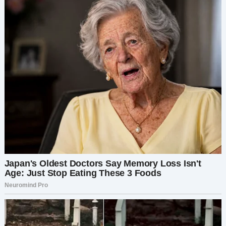
Никита усмехнулся. «Знаю, но выслушай меня.
Мой друг Дима — отличный парень. Он добрый,
забавный, и я думаю, вы бы поладили. Что
скажешь?» Я на мгновение задумалась. Я уже
целую вечность не была на свидании, и идея
познакомиться с кем-то новым была
интригующей. К тому же, Никита, казалось, был
искренне воодушевлен этим.
«Хорошо», — сказала я с улыбкой. «Ты меня
убедил. Когда состоится это волшебное
свидание?» Лицо Никиты просияло. «Правда??
Как насчет следующего вторника вечером?
Это единственный вечер, который подходит
вам обоим!»
Следующий вторник. Я мысленно проверила