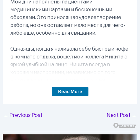
Мои дни наполнены пациентами,
медицинскими картами и бесконечными
обходами. Это приносящая удовлетворение
работа, но она оставляет мало места для чего-
либо еще, особенно для свиданий.
Однажды, когда я наливала себе быстрый кофе
в комнате отдыха, вошел мой коллега Никита с
яркой улыбкой на лице. Никита всегда в
хорошем настроении, независимо от того,
насколько напряженным выдался день.
Read More
«Привет, Алиса», — сказал Никита,
прислонившись к стойке. «Как ты относишься к
свиданиям вслепую?» Я рассмеялась, чуть не
Post
←
Previous Post
Next Post
→
пролив кофе. «Свидания вслепую? Никита, ты
navigation
же знаешь мой график. У меня едва хватает
времени поесть, не говоря уже о свиданиях».