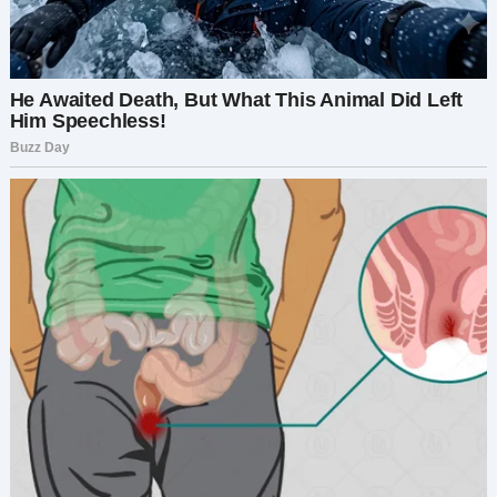
больше растопить лед?» «Конечно, звучит
неплохо», — сказала я. «Что ты хочешь знать?»
Дима слегка наклонился. «Как насчет твоего
плана на один-пять лет? Каковы твои цели?» Я
на мгновение задумалась. «Ну, я надеюсь
продвинуться в своей карьере невролога», —
начала я.
«Может быть, получить повышение до старшей
должности. Я также хочу украсить свою
квартиру; сейчас она кажется слишком
простой», — продолжила я. «Я подумывала
завести домашнее животное, может быть,
кошку или маленькую собаку. И я бы с
удовольствием больше путешествовала,
видела новые места и знакомилась с разными
культурами. О, и я хочу пополнить свою