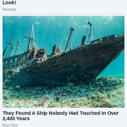
по-настоящему узнать человека, год
серьезных отношений и полтора года
совместной жизни, прежде чем думать о
помолвке или браке». Лицо Димы изменилось,
его дружелюбное выражение сменилось
хмурым взглядом. Он откинулся на спинку стула,
скрестив руки. «Три года? Это очень долго. А
что, если кто-то хочет более быстрых сроков?»
У меня в животе образовался узел. «Ну, э-э, я
думаю, что важно не торопиться, чтобы
построить крепкие отношения. Я вполне
уверена в своем трехлетнем плане». Дима
нахмурился еще больше и резко позвал
официантку. «Счет, пожалуйста», — коротко
сказал он. Она выглядела смущенной, но
быстро принесла счет.