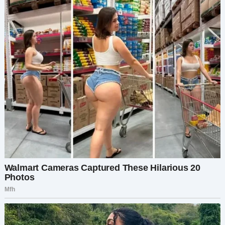
свой телефон в недоумении.
Неужели я была
так неправа?
На следующий день на работе я заметила, что
Никита бросает на меня странные взгляды.
Собравшись с духом, я решила поговорить с
ним. «Никита, что тебе сказал Дима? Ты ведь
знаешь, почему он ушел, не так ли?» — спросила
я, стараясь, чтобы мой голос не дрожал. Никите
стало не по себе, и он переступил с ноги на
ногу. «Ты все испортила, Алиса», — сказал он.
«Дима… сказал мне, что ты тратишь его время.
Он хотел чего-то серьезного. Он искал жену, а
ты… ты оказалась не лучшим для него
вариантом. Извини, мне нужно идти».
Я не могла в это поверить. Во время
обеденного перерыва я позвонила своей