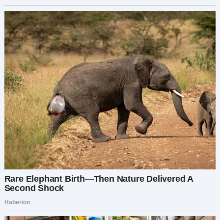
«Дима, что не так?» — спросила я, когда он
встал, но он даже не потрудился ответить. Он
заплатил и вышел из ресторана, не
оглянувшись. Я сидела там, ошеломленная и
обиженная.
Что только что произошло?
Позже, дома, я не могла перестать думать о том
вечере. Как Дима мог просто так уйти? Решив,
что мне нужны ответы, я написала ему. Я
отправила селфи, которое мы сделали вместе,
и написала: «Привет, Дима, почему ты так
внезапно ушел? Я думала, мы отлично
проводим время».
Через несколько минут пришел его ответ: «Не
пиши мне больше. Ты нерешительная и
несерьезно относишься к тому, чего хочешь».
Затем он меня заблокировал. Я смотрела на