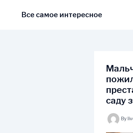
Skip
to
Все самое интересное
content
Мальч
пожил
прест
саду 
By
li