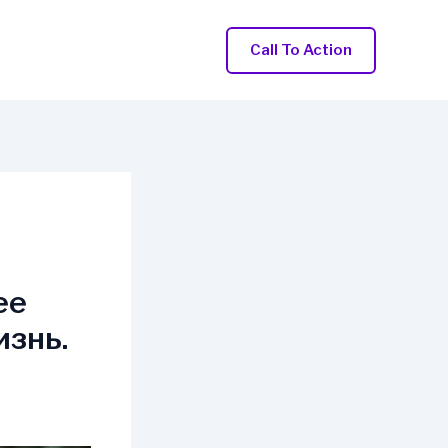
Call To Action
ее
изнь.