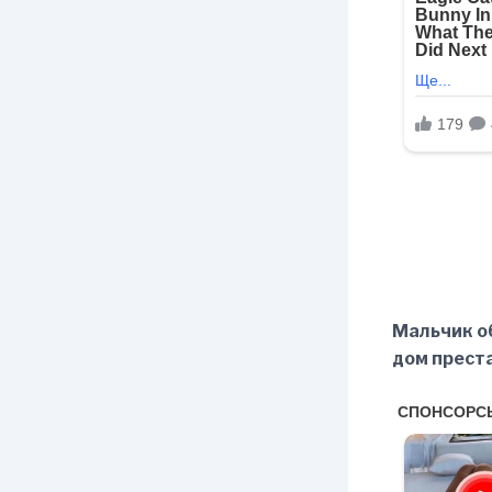
Мальчик о
дом преста