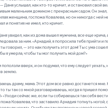
» — Даня услышал, как кто-то кричит, и остановил свой в
ивым маленьким домиком с прекрасным садом. Он знал, 
лая женщина, госпожа Ковалева, но он никогда с ней н
л и понятия не имел, кто кричит.
аня увидел, как из дома вышел мужчина, все еще крича,
едовала за ним. «Аркадий, я попросила тебя прийти и п
м ты говорил, — это как получить этот дом! Ты с ума соше
бы я умерла, чтобы ты мог получить мой дом?»
поползли вверх, и он подумал, что ему следует уехать, 
 в землю.
ваешь драму, мама. Этот дом все равно достанется мне. 
что ты так со мной разговариваешь, когда я пришел помо
» «Уходи сейчас же, если ты собираешься так себя вести
спожа Ковалева, что заставило Аркадия топнуть ногой, 
 сердцах уехать. Они были так поглощены своей ссорой,