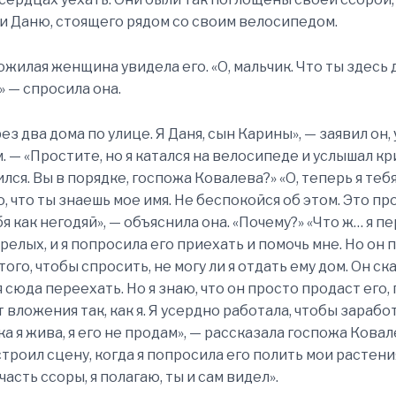
и Даню, стоящего рядом со своим велосипедом.
ожилая женщина увидела его. «О, мальчик. Что ты здесь
» — спросила она.
ез два дома по улице. Я Даня, сын Карины», — заявил он,
. — «Простите, но я катался на велосипеде и услышал кр
ся. Вы в порядке, госпожа Ковалева?» «О, теперь я тебя
о, что ты знаешь мое имя. Не беспокойся об этом. Это пр
бя как негодяй», — объяснила она. «Почему?» «Что ж… я 
релых, и я попросила его приехать и помочь мне. Но он 
того, чтобы спросить, не могу ли я отдать ему дом. Он ска
 сюда переехать. Но я знаю, что он просто продаст его,
 вложения так, как я. Я усердно работала, чтобы зарабо
ка я жива, я его не продам», — рассказала госпожа Ковал
строил сцену, когда я попросила его полить мои растени
асть ссоры, я полагаю, ты и сам видел».