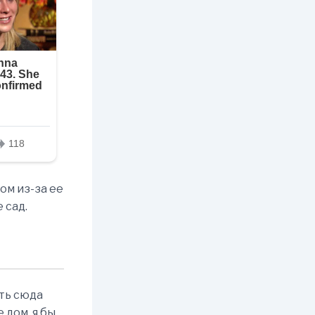
ом из-за ее
 сад.
ить сюда
 дом, я бы