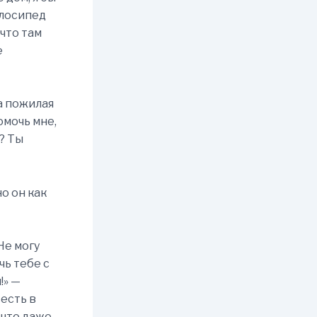
елосипед
что там
е
 а пожилая
омочь мне,
л? Ты
но он как
Не могу
чь тебе с
!» —
сесть в
 что даже