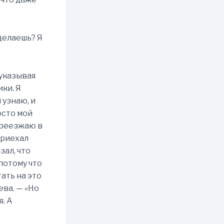
 делаешь? Я
 указывая
ики. Я
 узнаю, и
осто мой
переезжаю в
приехал
зал, что
 потому что
тать на это
ева. — «Но
я. А