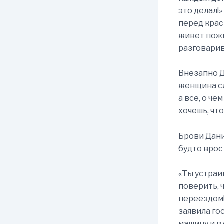
это делал!
перед крас
живет пожи
разговарива
Внезапно Д
женщина сл
а все, о че
хочешь, что
Брови Дани 
будто врос
«Ты устраи
поверить, 
переездом!
заявила го
машину и в