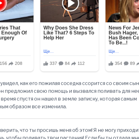
 увидел, как его пожилая соседка ссорится со своим сын
он предложил свою помощь и вызвался поливать для нее
время спустя он нашел в земле записку, которая самым
ым образом все изменила.
оверить, что ты просишь меня об этом! Я не могу приход
ь, чтобы поливать твои растения! Если бы ты отдала мне