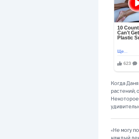
Когда Даня
растений, 
Некоторое 
удивительн
«Не могу п
каждый ден