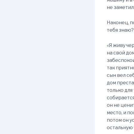
не заметил
Наконец, п
тебя знаю?
«Я живу чер
на свой дом
забеспокоил
так приятн
сын вел се
дом преста
только для 
собирается
он не ценит
место, и по
потом он у
остальную ч