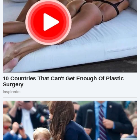
Всё было готово.
«А сейчас мы услышим одну из наших самых
уважаемых учительниц, — объявил директор. —
Пожалуйста, поприветствуйте вашу любимую
учительницу, Людмилу Викторовну Романову».
Аплодисменты были оглушительными, когда
Людмила подошла к микрофону с уверенной
улыбкой на лице. Она начала свою речь, говоря
о важности образования, сообщества и
доброты. От этого лицемерия у меня закипела
кровь.
И тут это случилось.
Внезапно экран за её спиной замерцал, и зал