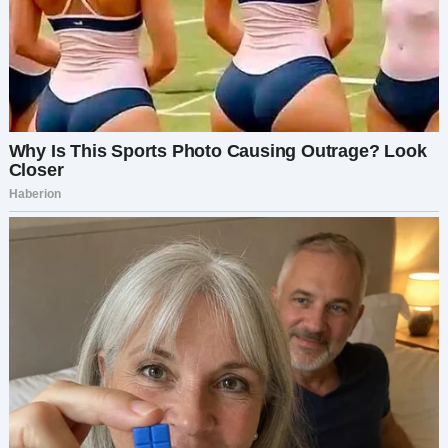
её карьера рушилась на её глазах.
В течение нескольких минут родители
требовали перевести их детей из класса
Людмилы. У школьного совета не было другого
выбора, кроме как действовать быстро. К
концу дня Людмилу отстранили от работы до
окончания полного расследования. Её некогда
уважаемая карьера учителя была окончена.
Когда я ехала домой тем вечером, я
почувствовала, как меня накрывает волна
облегчения. Я сделала то, что должна была. Я
защитила своего сына и разоблачила истинное
лицо Людмилы. Это было нелегко, но я знала,
что поступила правильно.
Когда я вернулась, Петя и Матвей тихо играли.