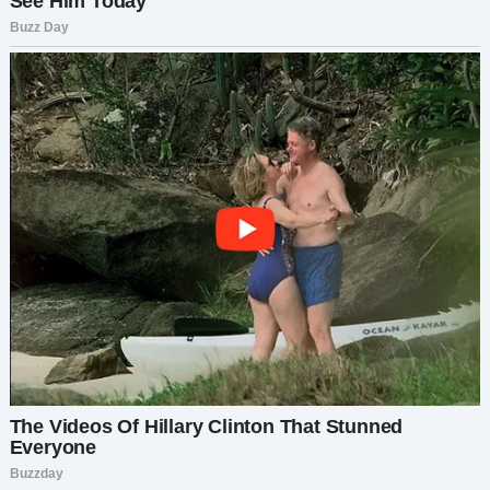
Я сглотнула, заставляя себя улыбнуться
Людмиле. «Что ж, похоже, у вас был долгий
день. Я заберу мальчиков домой».
Когда я выводила мальчиков к машине, я
чувствовала на себе взгляд Людмилы. Я не
сказала ни слова, но знала, что она всё поняла.
И поняла, что я больше не та доверчивая
невестка.
Мы сели в машину и ехали в тишине, а в моей
голове проносились мысли о том, что я только
что увидела.
По дороге домой я едва сдерживала ярость.
Людмила улыбалась, играла роль милой
бабушки, пока мой сын страдал. Сердце
колотилось в груди, но я знала, что должна