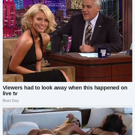
Мы составили план. Я приду на мероприятие
как любой другой родитель, тихо сяду в зале, а
Света позаботится об остальном. Когда
Людмила выйдет на сцену для своей речи,
Света включит видео на большом экране.
День мероприятия настал быстро. Я оделась
просто, смешавшись с другими родителями в
школьном актовом зале. Атмосфера была
праздничной — бегали ученики, болтали
родители, общались учителя. Людмила была
там, улыбалась, смеялась, пожимала руки
коллегам. Она и не подозревала, что вот-вот
произойдёт.
Когда директор вышел на сцену и представил
мероприятие, я заметила Свету у пульта
управления, которая незаметно мне кивнула.