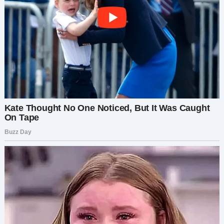
наполнил голос Людмилы — её настоящий
голос. «Слушай меня, Матвей. Он тебе не брат, и
никогда им не будет». Её резкие слова эхом
разнеслись по залу.
По залу прокатились вздохи. Родители
обменивались испуганными взглядами.
Некоторые прикрывали рты от изумления.
Учителя, только что улыбавшиеся и гордые,
теперь смотрели на Людмилу с шоком и
отвращением.
Людмила застыла на сцене. Её лицо
побледнело, когда она поняла, что происходит.
Она повернулась к экрану, её рот в ужасе
приоткрылся. Бежать было некуда. Каждое
ненавистное слово, каждое жестокое
оскорбление, брошенное ею в адрес Пети,