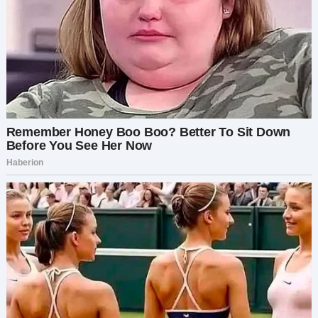
было выставлено на всеобщее обозрение.
Видео закончилось, оставив за собой
оглушительную тишину. Затем начался шёпот.
Родители перешёптывались, качали головами,
возмущались. Одна мать встала и крикнула: «Я
не хочу, чтобы она учила моего ребёнка!»
Другие тут же последовали её примеру, их
голоса слились в гневном гуле.
«Я не могу в это поверить! Она просто монстр!»
«Как такой человек может работать с детьми?»
Директор, выглядя растерянным, поспешил к
микрофону. «Пожалуйста, все успокойтесь.
Мы… мы немедленно разберёмся с этим». Он
бросил панический взгляд на Людмилу, которая
стояла как вкопанная, не в силах пошевелиться,