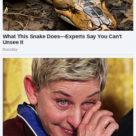
Затем я услышала Матвея. Его голос был мягким:
«Пожалуйста, бабушка, не сердись на Петю. Он
не хотел».
Нужно было что-то делать, но я не могла просто
ворваться. Нужно было действовать умнее.
Дрожащими руками я полезла в сумку за
телефоном. И нажала на запись.
Ответ Людмилы был резким. «Слушай меня,
Матвей. Он тебе не брат и никогда им не будет.
Не нужно его защищать».
Я почувствовала, как во мне закипает гнев. Как
она могла говорить такие ужасные вещи моему
сыну? Обоим моим сыновьям?