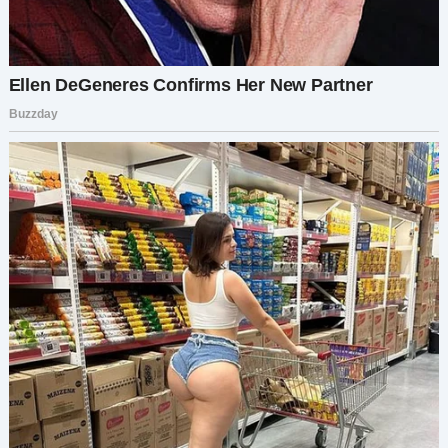
Я стояла там, записывая всё — жестокие слова,
всхлипы Пети, холодность Людмилы. Моё
сердце разрывалось, но я продолжала снимать.
Мне нужны были доказательства. Я должна
была показать всё Григорию. Он должен был
узнать, что за женщина на самом деле его мать.
Записав достаточно, я толкнула дверь с
натянутой улыбкой. «Сюрприз!» — крикнула я,
хотя голос слегка дрожал, но я надеялась, что
она не заметит.
Петя на меня не смотрел. Он опустил голову,
уставившись в пол. Матвей подбежал ко мне и
обнял за ногу. «Мама! Ты пришла!»
«Конечно, мой хороший», — сказала я, гладя его