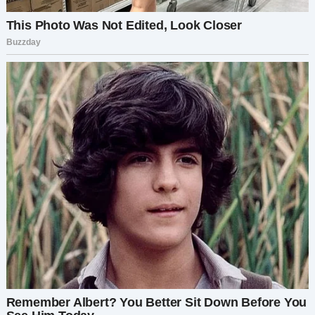
по волосам и бросая взгляд на Петю, который
остался стоять у двери, такой маленький и
грустный.
«Петя, — мягко сказала я, — иди сюда, милый». Он
помедлил, но медленно подошёл ко мне. Я
крепко его обняла, и моё сердце сжалось, когда
я почувствовала, как дрожит его маленькое
тело. «Всё в порядке?» — спросила я, хотя уже
знала ответ.
Прежде чем Петя успел ответить, вмешалась
Людмила. «О, он просто немного расстроился
из-за игры. Правда, Петя?»
Петя взглянул на неё, потом на меня, его лицо
было бледным. «Да… просто игра».