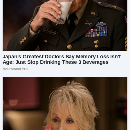
она заботится о нас всех.
Однако в последнее время меня кое-что
беспокоило. Петя стал более тихим, замкнутым,
особенно после того, как проводил время у
Людмилы. Я спрашивала его:
«Всё в порядке,
милый?», а он лишь пожимал плечами: «Да, мам,
всё нормально». Но я видела, что что-то не так.
Я не хотела на него давить и ждала, надеясь,
что он сам раскроется, когда будет готов.
И вот однажды я решила забрать мальчиков из
дома Людмилы без предупреждения. Петя и
Матвей гостили у неё несколько дней в
неделю во время летних каникул, и я подумала,
что будет здорово устроить им сюрприз. Я
собрала их любимую еду, пару новых игрушек и
поехала к ней.