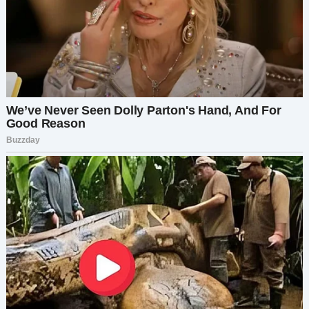
Подъезжая к её дому, я улыбалась, представляя
лица мальчиков, когда они меня увидят. Я не
постучала — я никогда этого не делаю. Мы же
семья. Я потянулась к дверной ручке, ожидая
услышать смех или звуки их игры. Но то, что я
услышала, заставило меня замереть на месте.
«Петя! Я сказала тебе сидеть в комнате и не
выходить, ты, маленький…»
Моё сердце замерло. Я услышала голос Пети,
тихий и дрожащий: «Бабушка, пожалуйста,
прости…»
«Я тебе не бабушка! И чтобы больше никогда
так меня не называл! Будешь сидеть в этой
комнате, пока я не разрешу выйти. Понял?»