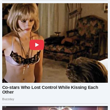
оставаться спокойной ради Пети и Матвея. Им
не нужно было видеть мой гнев, пока нет.
Дома Петя сразу ушёл в свою комнату, а
Матвей последовал за ним. Как только они
скрылись из виду, я рухнула на диван, достала
телефон и снова пересмотрела видео. Грубый
голос Людмилы, её жестокие слова эхом
отдавались в моих ушах.
Я должна была что-то предпринять. Я не могла
просто так это оставить. Но как разоблачить
её, не сделав хуже мальчикам?
В ту ночь я почти не спала. Мой разум
лихорадочно искал способ отомстить ей. К утру
у меня созрел план. Просто поговорить с ней
было недостаточно. Я должна была сделать