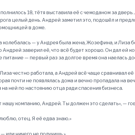
сполнилось 18, тётя выставила её с чемоданом за дверь.
орога целый день. Андрей заметил это, подошёл и пред
омощницей в доме.
а колебалась — у Андрея была жена, Жозефина, и Лиза б
о Андрей заверил её, что всё будет хорошо. Он дал ей к
 питание — первый раз за долгое время она наелась до
 Лиза честно работала, а Андрей всё чаще сравнивал её
орая почти не появлялась дома и вечно пропадала на ве
 на ней по настоянию отца ради спасения бизнеса.
т нашу компанию, Андрей. Ты должен это сделать», — го
 люблю, отец. Я её едва знаю.»
— или ничего не получишь.»