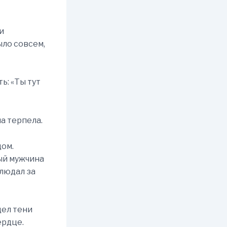
и
ыло совсем,
ь: «Ты тут
на терпела.
дом.
ый мужчина
блюдал за
дел тени
ердце.