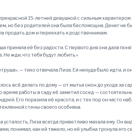
прекрасной 15-летней девушкой с сильным характером 
м, но без родителей она была беспомощна. Денег не б
ла продать дом и переехать к родственникам.
а приняла её без радости. С первого дня она дала понят
. Не жди, что тебя будут любить.»
етруша», — тихо отвечала Лиза. Ей некуда было идти, и о
лось всё делать по дому — от мытья окон до ухода за са
 время работы в саду её заметил сосед — состоятельн
дрей. Его поразила её красота, и с тех пор он часто на
стеклянной стены своего особняка.
а усталость, Лиза всегда приветливо махала ему. Он ви
ами, понимал, как ей тяжело, но её улыбка тронула его с