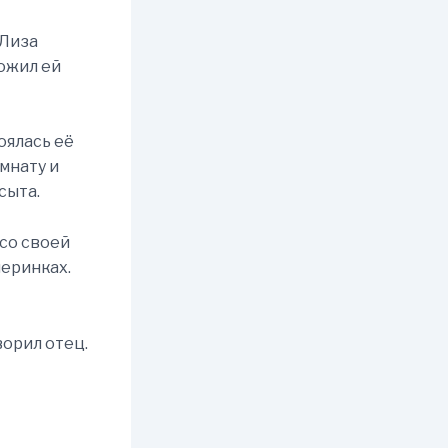
 Лиза
ложил ей
оялась её
омнату и
сыта.
 со своей
черинках.
ворил отец.