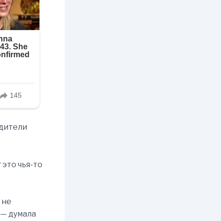
одители
 это чья-то
 не
 — думала