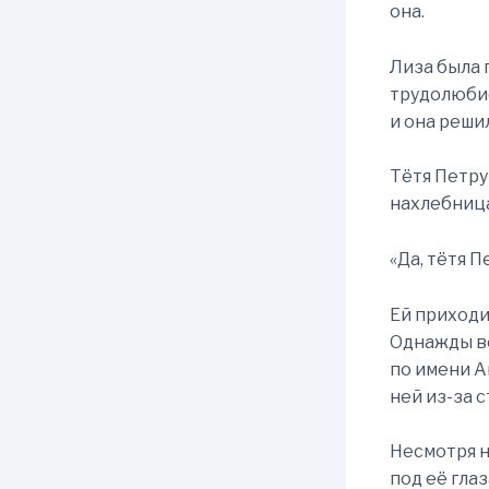
она.
Лиза была 
трудолюбие
и она реши
Тётя Петруш
нахлебница
«Да, тётя П
Ей приходи
Однажды во
по имени Ан
ней из-за 
Несмотря н
под её глаз