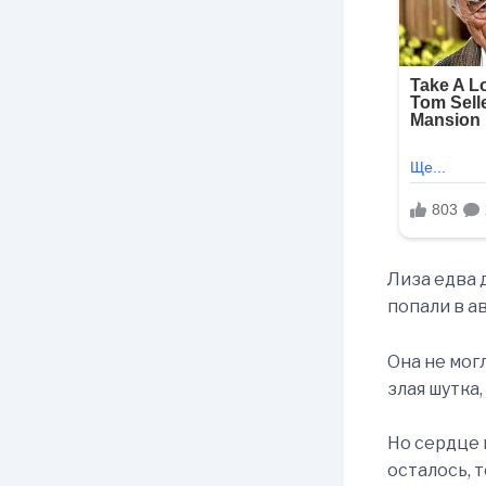
Лиза едва 
попали в а
Она не мог
злая шутка,
Но сердце 
осталось, 