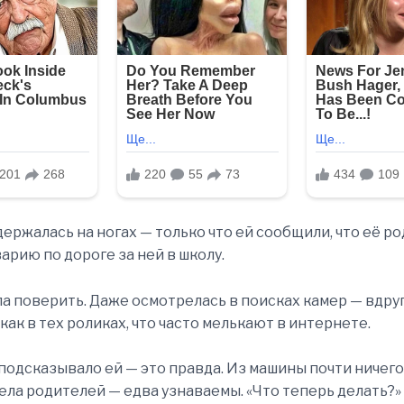
держалась на ногах — только что ей сообщили, что её р
варию по дороге за ней в школу.
ла поверить. Даже осмотрелась в поисках камер — вдруг
 как в тех роликах, что часто мелькают в интернете.
подсказывало ей — это правда. Из машины почти ничего
тела родителей — едва узнаваемы. «Что теперь делать?»