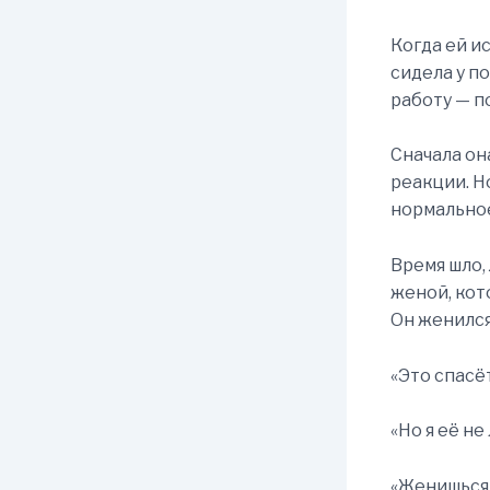
Когда ей и
сидела у п
работу — п
Сначала он
реакции. Н
нормальное
Время шло,
женой, кот
Он женился
«Это спасё
«Но я её не
«Женишься 