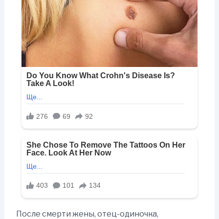
После смерти жены, отец-одиночка,