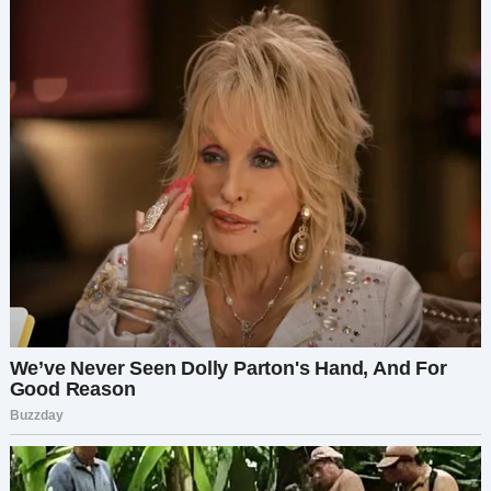
семи кварталах от того места, где мы раньше
жили. Я решила заехать и навестить её. Прошло
больше десяти лет с тех пор, как я уехала, — но
в этом и особенность маленьких российских
городков… пейзажи могут меняться, а люди —
нет. Я всё ещё узнавала те же магазины и
людей, которых знала раньше. Постаревших, но
не обязательно помудревших.
Затем, словно Бог вмешался каким-то
извращённым образом, прежде чем я
добралась до Марины, я столкнулась со своим
старым одноклассником, который, как
оказалось, знал мою семью, ну вы знаете,
маленький город. Иван был моим
одноклассником. Его мать и мой отец были
соседями в детстве, так что он был вроде как
друг семьи. Он был крайне удивлён, увидев