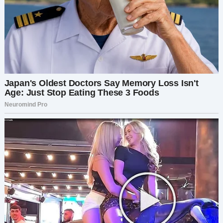
Как я уже сказала, мой отец был жестоким и
манипулятивным монстром — эгоцентричным,
высокомерным… он заботился только о себе и
о том, что его непосредственно касалось.
Иногда я задаюсь вопросом, как моя мать
вообще вышла за него замуж. Полагаю, этого я
никогда не узнаю. Что касается моей младшей
сестры Марины, вы, вероятно, можете понять,
каким человеком она выросла в таких
обстоятельствах. Мы были близки в детстве —
по крайней мере, до того, как всё это
случилось, — но после того, как мама сбежала,
всё стало только хуже.
Мой отец никогда меня не любил с детства, но
он возненавидел меня ещё больше после ухода
матери. Почему? Понятия не имею. Вероятно,