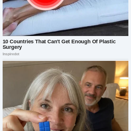
запутанным. — Что? Почему? Кажется, я не
понимаю, — сказала я. — Слушай, я вчера
вечером говорил с Мариной о том, что у неё
есть ребёнок, — она сказала мне, что… ну, она
сказала мне, почему ты уехала, — кротко сказал
он. — Что? Что она сказала? — Она сказала, что
ты… выдумываешь, и им пришлось отправить
тебя в больницу. — Ч-что? Как? — У неё нет
ребёнка, и я не понимаю, почему ты сказала, что
есть. Так что вчера вечером я зашёл к ней и
спросил об этом, и она рассказала мне, что
случилось, — сказал он, но затем на мгновение
замолчал. — Она сказала, ты просто появилась
из ниоткуда и начала расспрашивать о её
ребёнке… Слушай, я не хочу никаких проблем.
Эта… мерзавка. Не знаю, могу ли я всё ещё
называть её сестрой. Она что, просто