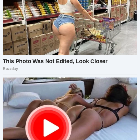
На следующий день я снова столкнулась с
Иваном в местной закусочной. Бог
определённо действует таинственными
путями. Но на этот раз всё было немного по-
другому — когда он увидел меня в закусочной,
он просто отвернулся, не сказав ни слова. Это
было странно, подумала я. Учитывая, что мы всё
время были в хороших отношениях, в этом было
что-то странное. Я решила подойти к нему и
спросить, в чём дело. — Эй, приятель, как дела?
Всё в порядке? — спросила я его, когда он сел
за свой столик. Он пытался избегать
зрительного контакта со мной, но я просто
стояла там, совершенно сбитая с толку его
реакцией. — Слушай, я знаю, это не моё дело, но
думаю, тебе может понадобиться помощь, —
сказал он. Теперь это стало ещё более