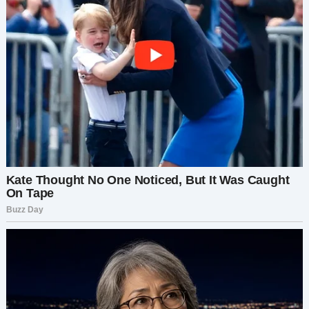
отце после краткого объяснения, что мы не
общались уже несколько лет. — Да, он ходит к
Марине каждые выходные. Говорят, его
партнёр по бизнесу его кинул, так что он там
потерял немало денег. Какое-то время он
выглядел грустным, но сейчас вроде в порядке,
— сказал он. — Думаю, Марина смогла его
выручить или что-то в этом роде. — Его партнёр
его кинул? Когда это было? — Может, месяц или
два назад? Помню, видел его гуляющим по
подъездной дорожке у Марины, он звонил и
матерился в телефон — должно быть,
примерно в то время. Я решила навестить
Марину. Я должна была знать, что случилось.
Итак, я подъехала к дому Марины, позвонила в
дверь, и она мне открыла. Из-за двери я
увидела своего отца, сидящего в гостиной с