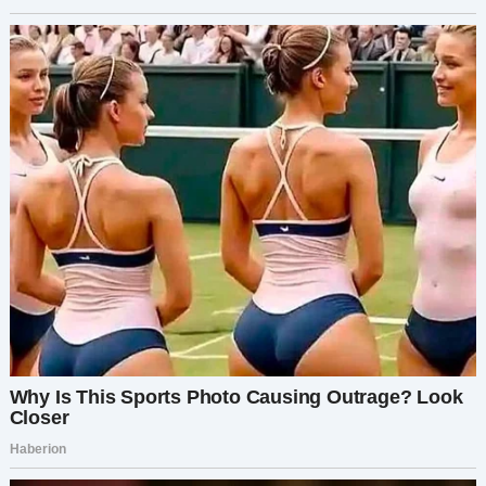
Сначала я колебалась, но потом открыла
вложение в письме — это была фотография
моего племянника. Он был очарователен.
Посмотрев на эту фотографию, я стала
размышлять, что мне делать, — или, вернее, что
будет правильным. Понимаете, я могу не
любить свою семью, но ребёнок был невинен.
Его не должны были втягивать во всю эту
семейную вражду. Проворочавшись всю ночь в
постели, я решила перевести ей деньги. В
следующем месяце я отправила ей письмо,
спрашивая, всё ли в порядке с ребёнком, — увы,
ответа не последовало.
Поэтому я провела небольшое исследование и
выяснила, где она живёт. Что ж, как оказалось,
она не уехала далеко — буквально в шести-