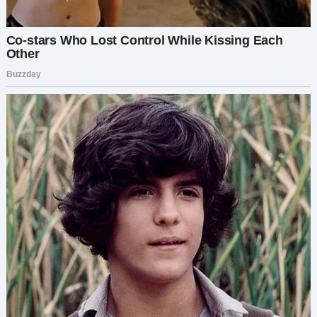
Что до меня, мне приходилось усердно
работать ради всего, что у меня было.
Поскольку я не получала никаких карманных
денег от отца, я начала подрабатывать то тут,
то там, чтобы просто сводить концы с концами.
Я работала в «Макдоналдсе», в «Ростиксе» и
даже раздавала листовки у торгового центра.
Я до сих пор помню, как от меня пахло
картошкой фри после смен. От этого запаха
просто невозможно избавиться. В каком-то
смысле я благодарна за этот опыт, поскольку
всё это научило меня тому, что нужно знать в
жизни. Это сделало меня той, кто я есть, —
научило стойкости и помогло пережить
тёмные времена.
Я съехала, как только смогла. Помню, мне тогда