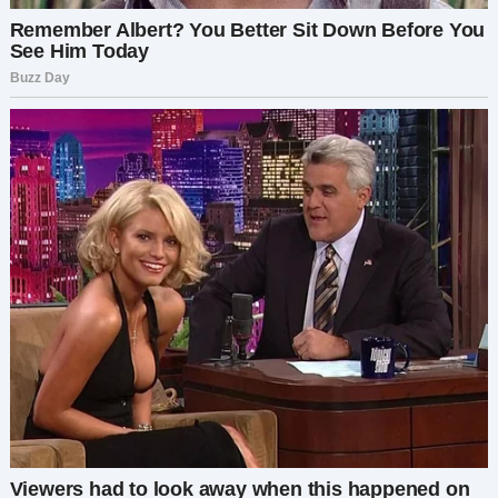
было 18 — было долгое и жаркое лето, и я
собрала свои вещи и уехала в Санкт-Петербург
на своей старой «Хонде Цивик», даже не
попрощавшись. На моём счету тогда было,
может, 400 долларов, но это было
освобождение. Я до сих пор помню сладкий
летний бриз юности и свободы вдоль
побережья Чёрного моря.
Перенесёмся на 10 лет вперёд: я получила
высшее образование и начала работать в IT-
компании. Не скажу, что у меня была блестящая
карьера, но мне удалось наладить достойную
жизнь и скопить немного денег. Честно говоря,
я бы не осталась в IT, если бы не деньги. Но эй,
всем нам нужно как-то зарабатывать на жизнь.
Именно тогда я получила электронное письмо