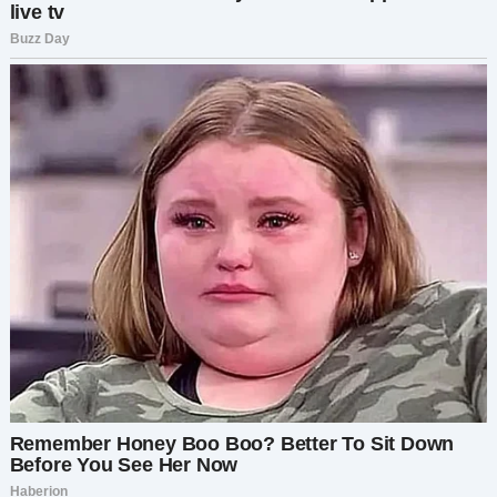
от Марины. Я не разговаривала ни с ней, ни с
отцом со дня своего отъезда, да и им, в общем-
то, было всё равно. Они могли бы как-то
связаться со мной, но не сделали этого. Десять
лет, ни одного сообщения от них. Но сюрприз-
сюрприз, Марина просила у меня помощи в
письме. Как всё изменилось, подумала я.
Оно начиналось с кучи формальных обращений
вроде «Дорогая Анна», «Надеюсь, это письмо
застанет тебя в добром здравии» и моё
любимое — «Искренне твоя». Она просила у
меня денег, так как её ребёнок заболел и
нуждался в операции, а её бывший парень
сбежал с какими-то девицами, оставив её ни с
чем. Она сказала, что уже несколько лет не
общается с папой из-за какой-то ссоры… бла-
бла-бла. Поэтому ей и нужна была моя помощь.