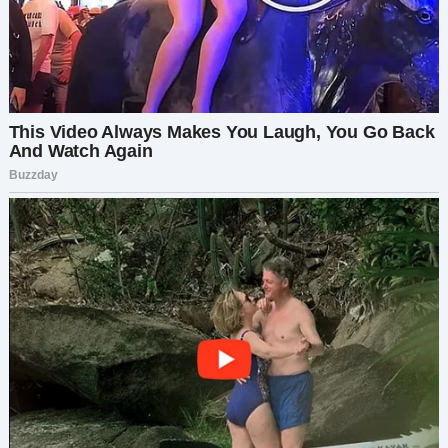
он думал, что я была причиной её ухода — он
никогда не считал, что это его вина. Ну, иногда,
когда он был пьян, он винил стриптизёршу, но
для танго нужны двое, не так ли? Или, в данном
контексте, для приватного танца.
Как бы то ни было. Моя сестра Марина. С тех
пор как ушла мама, Марина стала любимицей
отца, предположительно потому, что она была
ещё слишком мала, чтобы понять, что
произошло. Поскольку я была уже слишком
взрослой, чтобы превратиться в папину дочку,
он сосредоточился на Марине. Вот что я имела
в виду, когда говорила, что с тех пор всё пошло
под откос, — он и Марина начали объединяться
против меня, отчуждая меня в доме. Это было
неприятно, и, честно говоря, я не хочу
вдаваться в подробности того, что