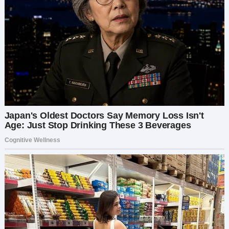
бокалом вина в руке, — и нет, я не видела в
доме никакого ребёнка. Марина была удивлена
меня видеть, как вы уже можете догадаться. —
Анна? Что ты здесь делаешь? — спросила она.
— Просто пытаюсь проведать своего
племянника, — ответила я. На миг я увидела в её
глазах, что она пытается избежать этой темы.
— О, за Антоном сейчас присматривает моя
подруга, — ответила она. — Хочешь войти? Мы
не виделись много лет, — добавила она. Я всё
ещё колебалась — всего один шаг, и я могла бы
войти в дом и, возможно, разобраться со всей
той травмой, посеянной во мне много лет
назад. Это было так близко, это чувство, что
наконец-то можно всё исправить. Но я не была
готова. Я сказала им, что немного нездорова,
вернулась в свою машину и поехала в
ближайший мотель.