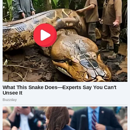
меня на заправке. — Эй. Это ты, Анна? — сказал
он, подойдя ко мне от своей машины. — …Иван?
Боже, едва узнала тебя, приятель, — сказала я.
— Что привело тебя сюда? Не видел тебя много
лет, — продолжил он. — Приехала навестить
своего старика? Я предположила, что он не
знает, что случилось с моей семьёй за все эти
годы. — Неа, просто хочу проведать Марину и
моего племянника, — сказала я, пытаясь
отмахнуться и сделать так, чтобы это звучало
как можно естественнее. — Твоего
племянника? Я не знал, что у Марины есть
ребёнок, — ответил Иван с недоумением в
глазах. — Странно, я бы знал, так как живу через
дорогу от неё, — добавил он. Вот теперь всё
становилось странным.
Из любопытства я спросила Ивана о своём