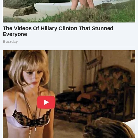
происходило. Скажем так, я бы хотела иметь
более функциональную семью.
Марина выросла избалованной девчонкой. Вот
в чём дело с моим отцом. Он мог быть
абсолютным подонком, но он не был глуп. На
самом деле, он сколотил себе состояние,
основав торговую компанию. Впрочем, это
имело смысл, поскольку у него были все черты
психопатичного генерального директора.
Марина, будучи папиной дочкой в семье, имела
всё, что ей было нужно и чего она хотела, — и
даже то, о чём она не знала, что хочет. Я до сих
пор помню сумку от Gucci, которую отец
подарил ей, когда ей было всего 12. Можете в
это поверить? 12-летняя девочка с сумкой от
Gucci? Излишне говорить, что Марина выросла
в дисфункционального человека.