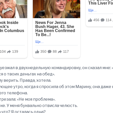
 уезжал в двухнедельную командировку, он сказал мне:
я о твоих деньгах на обед».
у верить. Правда, хотела.
ующее утро, когда я спросила об этом Марину, она даже
оего телефона.
трезала: «Не моя проблема».
оке. У меня буквально отвисла челюсть.
 что? Я осталась одна?