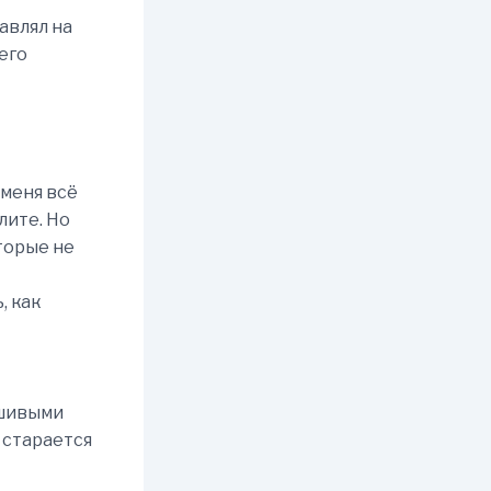
авлял на
его
 меня всё
лите. Но
торые не
, как
ьшивыми
 старается