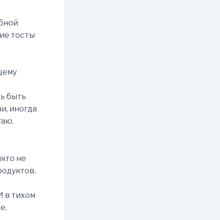
абной
шие тосты
щему
сь быть
чи, иногда
гаю.
икто не
родуктов.
И в тихом
е.