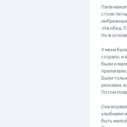
Папа какое
столе пяти
небрежным
«На обед. 
Но в основ
У меня были
сгорало, и 
были и мал
прилипали,
Были только
рюкзаки, к
Потом появ
Она ворвал
улыбками и
быть милой