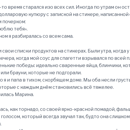
-то время старался изо всех сил. Иногда по утрам он ост
долларовую купюру с запиской на стикере, написанной 
 почерком:
Люблю тебя».
ном я разбиралась со всем сама.
 свои списки продуктов на стикерах. Были утра, когда у
вечера, когда мой соус для спагетти взрывался по всей п
енькие победы: идеально сваренные яйца, блинчики, ко
 или брауни, которые не подгорали.
 я и папа в тихом, скорбящем доме. Мы оба несли грусть
оторые с каждым днём становились всё тяжелее.
илась Марина.
ась, как торнадо, со своей ярко-красной помадой, фал
 голосом, который всегда звучал так, будто она слишком
.