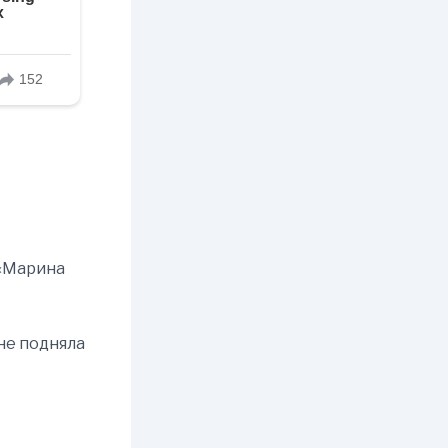
 «Марина
 не подняла