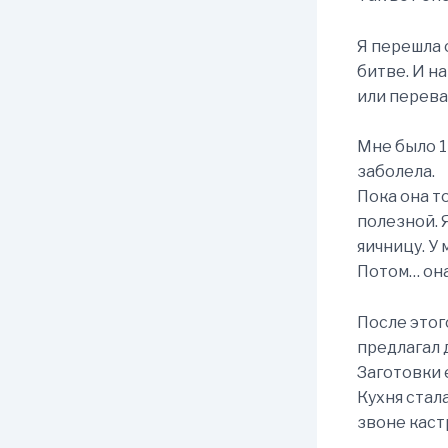
Я перешла 
битве. И н
или перева
Мне было 1
заболела.
Пока она т
полезной. 
яичницу. У 
Потом… она
После этого
предлагал 
Заготовки 
Кухня стал
звоне каст