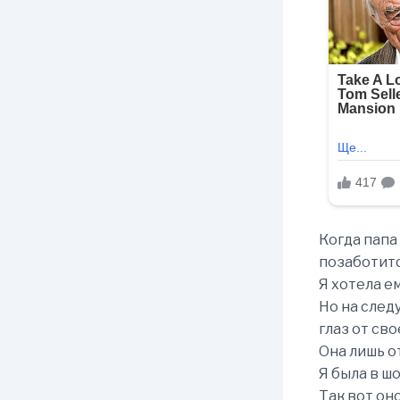
Когда папа
позаботитс
Я хотела ем
Но на след
глаз от св
Она лишь о
Я была в ш
Так вот оно