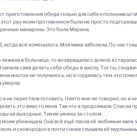
от приготовления обеда только для себя к полномасшт
а этот раз моим противником были не просто подгорев
ренные макароны. Это была Марина.
1, когда всё изменилось. Моя мама заболела. По-настоя
о лежала в больнице, то возвращалась домой, я старала
Я начала сама делать себе обеды в школу. Тосты, сэндви
меня многое не получалось, но я гордилась тем, что помо
 умерла.
 я не перестала готовить. Никто мне не говорил, но и н
делать это вместо меня. Так что я продолжала. Списки п
еды на выходные. Тихие ужины за столом.
а моим убежищем. Она всё ещё пахла её любимым чаем. 
рюль и сковородок я почти снова слышала её мурлыкань