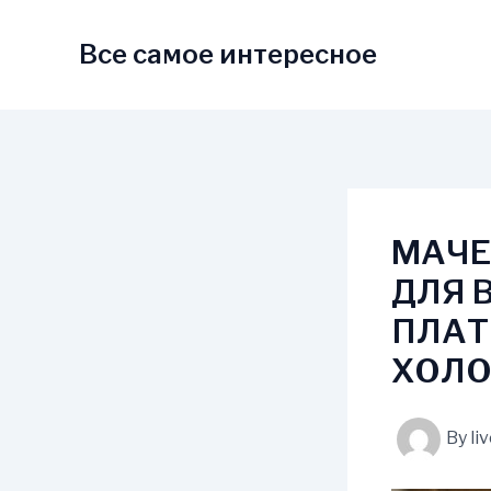
Skip
to
Все самое интересное
content
МАЧЕ
ДЛЯ 
ПЛАТ
ХОЛ
By
li