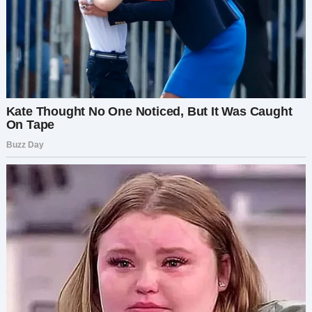
Прошел год с тех пор, как я приняла решение
уйти. Год с тех пор, как я постояла за себя. И
хотя это было нелегко, это принесло
освобождение.
Я заново построила свою жизнь. Я обрела
покой. Я нашла в себе силу, о существовании
которой даже не подозревала. И самое
главное, я научила своих детей тому, что они
заслуживают уважения и любви. Они
заслуживают жизни, свободной от
манипуляций, лжи и токсичного цикла, в
котором я жила слишком долго.
Борис не изменился, но изменилась я. И я
горжусь тем, кем стала.