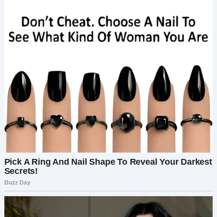
День, когда я решила поставить точку, был
днем, когда Борис в пятый раз попросился
вернуться домой. Но на этот раз я была готова.
В моей голове эхом отдавались слова моего
адвоката: «Вы должны стоять на своем. Вы
должны установить границы ради своих детей.
Ради себя. Вы не можете больше позволять ему
вытирать о вас ноги».
Я ждала слишком долго. Я страдала слишком
долго. Я была хорошей женой,
поддерживающим партнером, той, кто
отдавал, отдавал и отдавал. Но где-то по пути я
забыла, что имею право требовать уважения в
ответ. Я имею право требовать доброты. Я
имею право на то, чтобы мной не
манипулировали, не подвергали газлайтингу и
насилию.