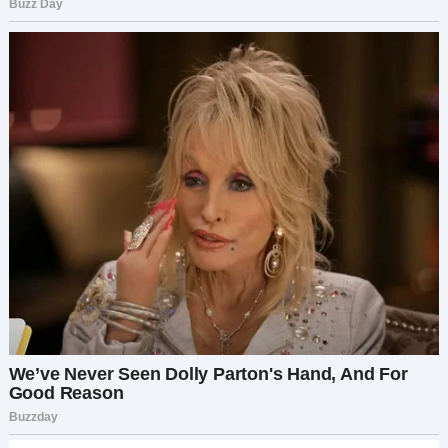
не делала, и все потому, что я осмеливалась
выходить куда-то с подругами, иметь немного
личного пространства. У него никогда не было
доказательств, но это не имело значения. Суть
была в самих обвинениях. В недоверии, в
постоянном газлайтинге.
Но страдала не только я. Все это слышали мои
дети. Они слышали, как их отец называет меня
последними словами, видели, как их мать
съеживается перед лицом его жестокости. И я
ненавидела себя за то, что позволяла этому
продолжаться так долго.
Я должна была принять решение. Решение
ради себя. Ради моих детей.