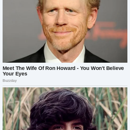
теперь я была другой. Сильнее. Мудрее. Я
обрела свой голос, и я не собиралась
позволить ему снова заставить меня
замолчать.
«Прости, Борис, но все кончено», — сказала я,
твердо стоя на своем. «Дело больше не в тебе.
Дело во мне и моих детях. Мы не можем так
продолжать».
Его лицо исказилось от гнева, затем от вины. «Я
никогда не хотел причинить тебе боль, Аня», —
сказал он дрожащим голосом. «Я просто
потерялся».
«Ты причинял мне боль каждый день», —
сказала я ровным голосом, несмотря на
подступающие слезы. «Но с меня хватит. С