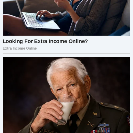
любовь и душевную боль. Но в последние
несколько лет все изменилось. И не в лучшую
сторону.
Сейчас мне 32. Пятнадцать лет. Двое детей.
Много воспоминаний. Но суровая правда
заключалась в том, что все рушилось уже
давно, а я была слишком слепа или, может быть,
слишком упряма, чтобы это увидеть. Я убедила
себя, что мы сможем все преодолеть, что
трещины — лишь временное явление, но в
глубине души я знала правду. Я слишком долго
игнорировала ее, а правда была такова: я
заслуживаю большего.
Все началось в ту ночь, на той свадьбе. В ночь,
когда внутри меня что-то сломалось, что-то, что
я так и не смогла собрать заново. Борис был