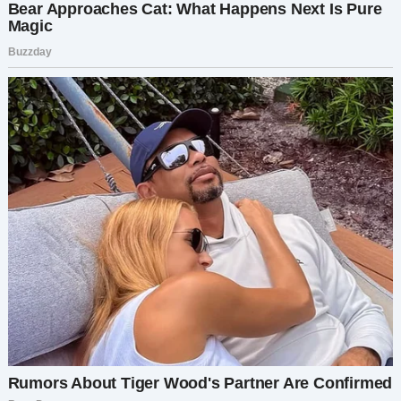
услышала слова, которых боялась годами: «Я не
счастлив, и я больше не хочу быть с тобой». Мое
сердце разлетелось на тысячу осколков, и я
потеряла дар речи. Должна ли я была умолять
его остаться? Все исправить?
Мне не пришлось. Потому что всего через
несколько дней он передумал. Он не хотел
уходить. Он извинялся. И так продолжалось
следующие несколько месяцев — он уходил,
извинялся, возвращался. Потом уходил снова.
Каждый раз казалось, что от моего сердца
откалывается кусок за куском, пока не
осталась лишь пустая оболочка той женщины,
которой я была раньше.
Хуже всего были постоянные обвинения. Он
обвинял меня в изменах, в том, чего я никогда