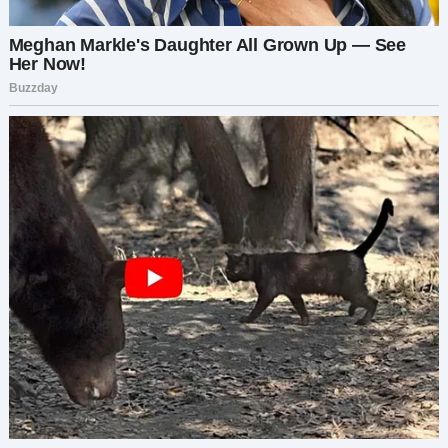
больше не могла притворяться. Во мне
сломалось что-то, что я не могла починить, как
бы ни старалась. Но тогда я от него не ушла. Я
не знала, как. Я не хотела. Я хотела исправить
его, исправить нас, но я делала это в полном
одиночестве.
В последующие месяцы все было в порядке —
относительно в порядке. Я работала над собой,
занималась фитнесом, худела, пыталась снова
почувствовать себя лучше. У меня появились
новые друзья, я стала чаще выходить в свет,
пытаясь заново открыть ту женщину, которой
была до того, как меня поглотила роль жены и
матери. Но Борис не был счастлив. Он говорил
мне об этом снова и снова.
Пять месяцев назад я пришла домой вечером и