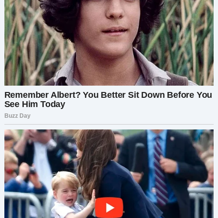
нами покончено».
Процесс развода был нелегким. Были моменты
сомнений, моменты, когда хотелось сломаться
и сдаться. Но потом я думала о своих детях. Я
думала о жизни, которую хотела построить, о
жизни, которую заслуживала. И с каждым
шагом я чувствовала, как с моих плеч спадает
тяжесть.
Нам с Борисом удалось выработать
соглашение о совместном воспитании детей.
Мы договорились, как делить время с детьми, и
я установила с ним четкие и твердые границы.
Я больше не позволю ему манипулировать
мной. Я не позволю ему заставлять меня
чувствовать себя виноватой за то, что я
поступаю правильно.