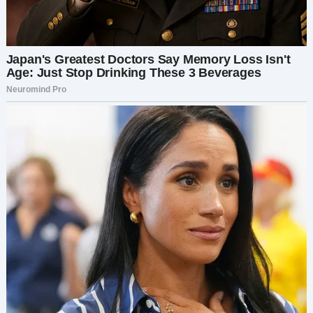
пьян, настолько пьян, что едва мог ходить, не
говоря уже о том, чтобы связно говорить. Я
везла его и его друга домой после свадьбы,
ожидая обычной ссоры из-за его пьянства, но
на этот раз все было по-другому. Он кричал на
меня всю дорогу домой, полтора часа, называя
меня такими словами, которые я и представить
не могла услышать из уст человека, которого
когда-то любила.
Я умоляла его остановиться. Умоляла просто
проспаться, отдохнуть. Но он не унимался. Я
осталась сидеть в машине, с колотящимся
сердцем, пока он сыпал оскорблениями одно
за другим. И это на глазах у наших двух
маленьких детей.
Именно в ту ночь трещины расширились, и я