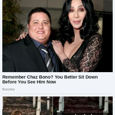
Когда он снова попросился, и его обычное,
полное извинений сообщение высветилось на
моем телефоне, я выпрямилась и ответила:
«Нет. Ты делал это слишком много раз, и с меня
хватит. Я не собираюсь позволять тебе
возвращаться и снова меня уничтожать. Я
заслуживаю большего. Мои дети заслуживают
большего».
Это было нелегко. Это было не безболезненно.
Но это было необходимо.
Следующие несколько недель пролетели как в
тумане: юридические консультации, бумажная
волокита и тяжелые разговоры. Я стояла на
своем. Мой адвокат посоветовал мне все
фиксировать письменно, документировать