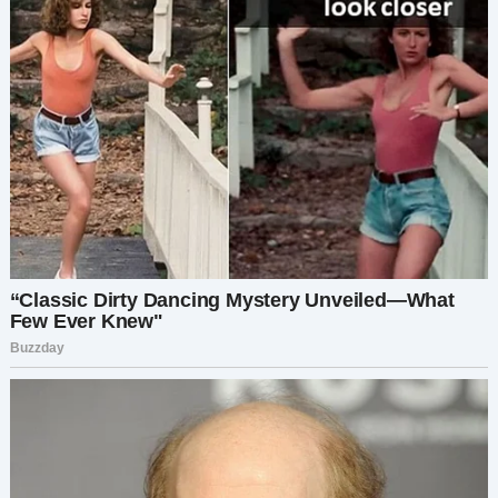
каждый случай его поведения и оставаться
спокойной и рациональной, как бы больно ни
было.
«Я делаю это для себя. Для своих детей», —
шептала я себе каждый день. «Я заслуживаю
мира. Я заслуживаю счастья».
Я подала на раздельное проживание. Это было
нелегко, но это был правильный поступок. Я не
могла больше позволять ему ломать мой дух, и я
не могла больше тащить своих детей через
весь этот кошмар.
Первая очная встреча была жестокой. Он
появился у дома со слезами на глазах, умоляя
принять его обратно. Он обещал, что все будет
по-другому. Он обещал, что изменится. Но