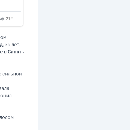
ком
д
, 35 лет,
е в
Санкт-
е сильной
вала
онил
лосом,