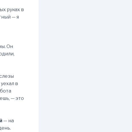
ых руках в
тный — я
ны. Он
одили,
 слезы
уехал в
абота
ешь, — это
й
— на
день.