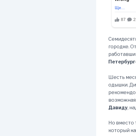
Семидесят
городке. О
работавши
Петербург
Шесть мес
одышки. Ди
рекомендов
возможная 
Давиду
, н
Но вместо 
который ка