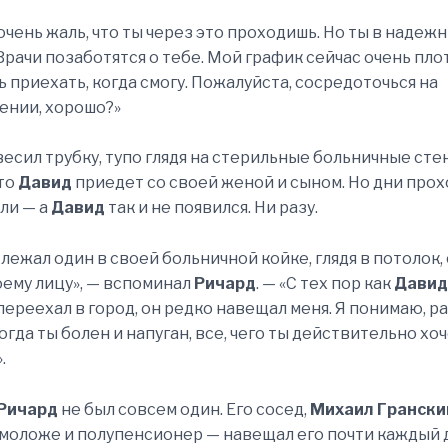
очень жаль, что ты через это проходишь. Но ты в надежн
Врачи позаботятся о тебе. Мой график сейчас очень пло
 приехать, когда смогу. Пожалуйста, сосредоточься на
ении, хорошо?»
есил трубку, тупо глядя на стерильные больничные сте
что
Давид
приедет со своей женой и сыном. Но дни прох
ли — а
Давид
так и не появился. Ни разу.
я лежал один в своей больничной койке, глядя в потолок,
оему лицу», — вспоминал
Ричард
. — «С тех пор как
Давид
переехал в город, он редко навещал меня. Я понимаю, р
огда ты болен и напуган, все, чего ты действительно хоч
.
Ричард
не был совсем один. Его сосед,
Михаил Грански
 моложе и полупенсионер — навещал его почти каждый 