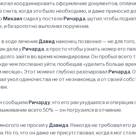
могал координировать оформление документов, оплач
 счета, когда это было необходимо, и даже приносил
но
Михаил
сидел у постели
Ричарда
, шутил, чтобы подня
, и безропотно выполнял поручения.
 в ходе лечения
Давид
наконец позвонил — не для того,
ак дела у
Ричарда
, а просто чтобы узнать номер его па
адолго зайти во время командировки. Он пробыл всего 
жде чем поспешно уйти, пообещав «уделить больше вре
месяце». Этот момент глубоко разочаровал
Ричарда
. 
ал укол одиночества не от незнакомца, а от своей соб
ови.
чи сообщили
Ричарду
, что его рак ухудшился и операция 
выживание всего 50% — он погрузился в отчаяние.
 многого не просил у
Давида
. Никогда не требовал его д
. Но то, что он даже не присутствовал, когда я мог стол