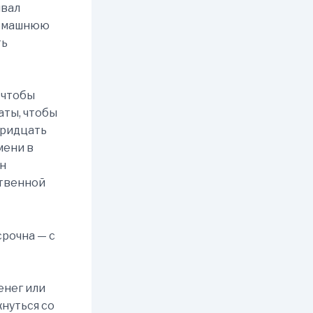
ивал
 домашнюю
ть
 чтобы
латы, чтобы
тридцать
мени в
Он
ственной
срочна — с
енег или
кнуться со