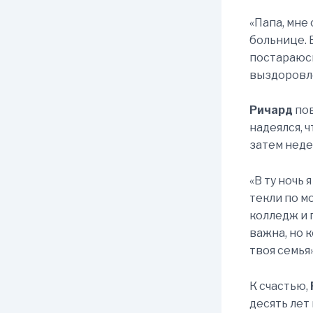
«Папа, мне 
больнице. 
постараюсь
выздоровл
Ричард
пов
надеялся, 
затем неде
«В ту ночь 
текли по м
колледж и 
важна, но к
твоя семья»
К счастью,
десять лет