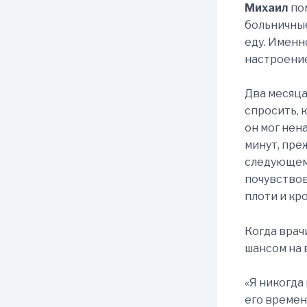
Михаил
по
больничные
еду. Имен
настроение
Два месяца
спросить, к
он мог нен
минут, пре
следующем 
почувствов
плоти и кр
Когда вра
шансом на 
«Я никогда
его времени