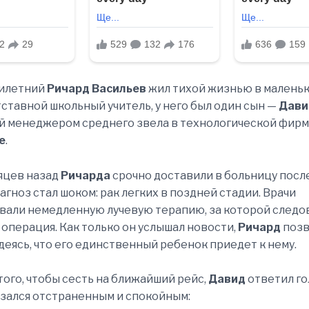
илетний
Ричард Васильев
жил тихой жизнью в малень
тставной школьный учитель, у него был один сын —
Дави
й менеджером среднего звела в технологической фирм
е
.
яцев назад
Ричарда
срочно доставили в больницу посл
агноз стал шоком: рак легких в поздней стадии. Врачи
али немедленную лучевую терапию, за которой следо
операция. Как только он услышал новости,
Ричард
позв
адеясь, что его единственный ребенок приедет к нему.
того, чтобы сесть на ближайший рейс,
Давид
ответил го
зался отстраненным и спокойным: