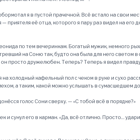
обормотал я в пустой прачечной. Всё встало на свои мест
 — приятеля её отца, которого я пару раз видел на его д
еонида по тем вечеринкам. Богатый мужик, немного ры
тревший на Соню так, будто она была для него светом в 
то он просто дружелюбен. Теперь? Теперь я видел правду
я на холодный кафельный пол с чеком в руке и сухо расс
ехом, а таким, какой можно услышать в сумасшедшем до
донёсся голос Сони сверху. — «С тобой всё в порядке?»
ек и сунул его в карман. «Да, всё отлично. Просто… удар