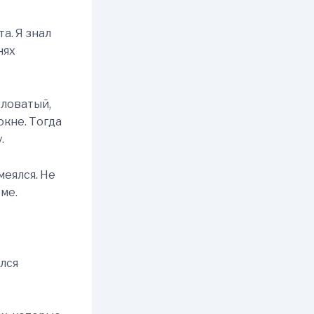
а. Я знал
нях
хловатый,
окне. Тогда
.
меялся. Не
ме.
ился