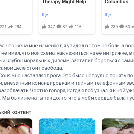
ал, что жена мне изменяет, я увидел в этом не боль, а в
 не имел, что моя схема, как нажиться на её интрижке, в
ый клубок моральных дилемм, заставив бороться с сами
 самом деле стоит свобода.
о Соня мне наставляет рога. Это было нетрудно понять п
, внезапным командировкам и тайным телефонным зво
разоблачать. Честно говоря, когда я всё узнал, я к ней уж
. Мы были женаты так долго, что в моём сердце была пус