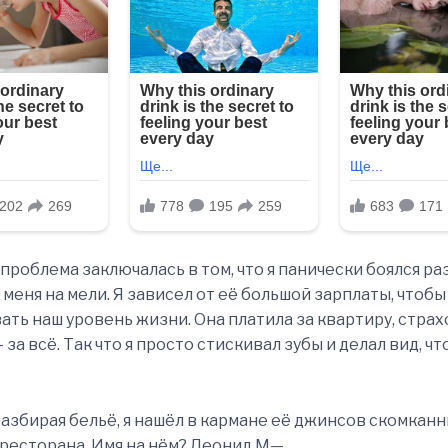
проблема заключалась в том, что я панически боялся ра
 меня на мели. Я зависел от её большой зарплаты, чтобы
ть наш уровень жизни. Она платила за квартиру, страх
за всё. Так что я просто стискивал зубы и делал вид, чт
азбирая бельё, я нашёл в кармане её джинсов скомканн
ресторана. Имя на нём? Леонид М—.