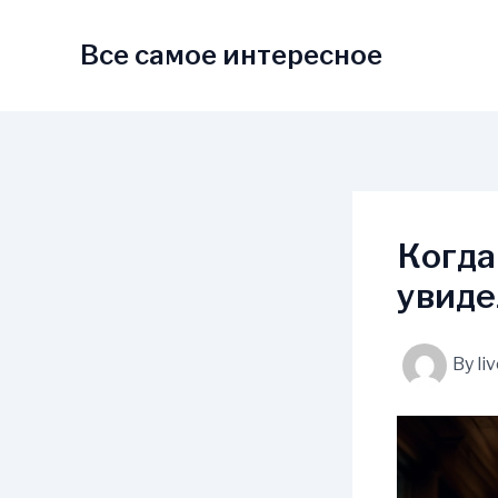
Skip
to
Все самое интересное
content
Когда
увиде
By
li