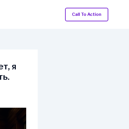
Call To Action
т, я
ть.