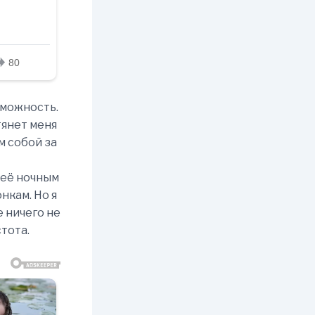
озможность.
тянет меня
м собой за
о её ночным
нкам. Но я
е ничего не
тота.