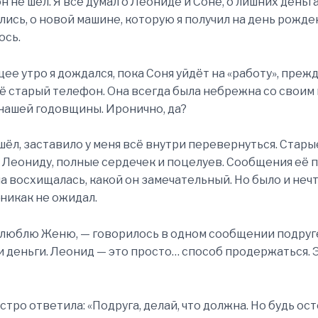
он не шёл. Я всё думал о Леониде и Соне, о лишних деньг
ились, о новой машине, которую я получил на день рожде
ось.
ее утро я дождался, пока Соня уйдёт на «работу», преж
её старый телефон. Она всегда была небрежна со своим
 нашей годовщины. Иронично, да?
ашёл, заставило у меня всё внутри перевернуться. Стары
Леониду, полные сердечек и поцелуев. Сообщения её п
а восхищалась, какой он замечательный. Но было и неч
я никак не ожидал.
 люблю Женю, — говорилось в одном сообщении подруге
 деньги. Леонид — это просто… способ продержаться. 
стро ответила: «Подруга, делай, что должна. Но будь о