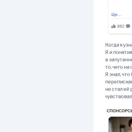
Когда я узн
Я и понятия
в запутанн
то, чего на
Я знал, чт
перепискам
не стал её 
чувствовал