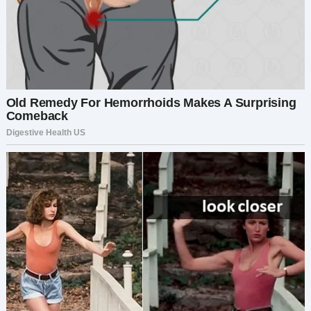
По толпе пронёсся вздох ужаса.
«Не подходите!» — крикнула женщина.
Но Николай уже схватил её за руку. Елена,
бледная и дрожащая, отступила назад,
вцепившись руками в своё платье. Цифры на
устройстве мигали.
02:41… 02:40…
«Это бомба!» — крикнул кто-то.
Мило оставался совершенно неподвижным,
встав между женщиной и устройством, его
рычание было низким и ровным.
Шаль женщины соскользнула, открыв бледное,