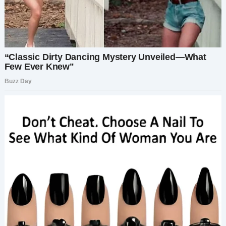
измождённое молодое лицо, обрамлённое
светлыми волосами. Её глаза были обведены
кругами от усталости и горя.
«Я не хотела этого…» — сказала она
надломленным голосом. «Пять лет… я носила
эту боль пять лет. Мой брат, Андрей, был убит
на этом самом поле. И никто… никто ничего не
сделал. Вы все молчали. Вы похоронили
правду».