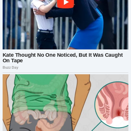
незнакомку.
Она отшатнулась, испуганная, но Мило сделал
выпад, схватив зубами подол её платья и
потянув. Николай и ещё несколько мужчин
бросились вперёд, полагая, что пса просто
охватило волнение.
Затем последовало леденящее кровь
открытие.
Из складок ткани на брусчатку упала
металлическая коробка — провода опутывали
маленький красный экран, который издавал
высокий пронзительный писк, эхом
разнёсшийся в ошеломлённой тишине.