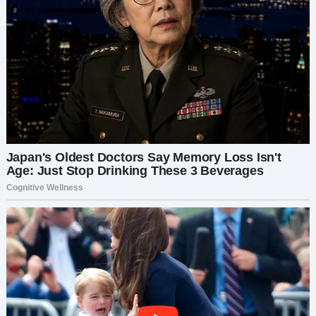
почуял то, что не мог никто другой —
инстинктивное понимание, что это не обычный
радостный день. В воздухе витала опасность.
Женщина двигалась неловко, будто её что-то
тяготило под платьем.
Её глаза были устремлены в землю, избегая
любого взгляда. И Мило… он понял. Тем
молчаливым, инстинктивным чутьём,
свойственным животным, он знал, что что-то
не так.
Без предупреждения Мило вскочил на лапы.
Один резкий лай пронзил музыку, подобно
удару молнии. Толпа замерла. Музыканты
перестали играть. Все взгляды обратились к
источнику шума, когда Мило бросился на