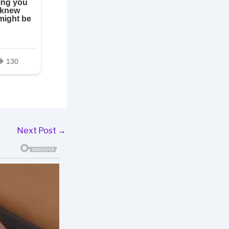
Next Post
→