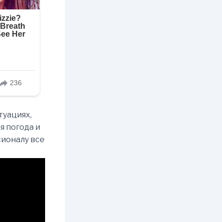
туациях,
я погода и
сионалу все