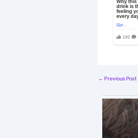
Post
←
Previous Post
navigation