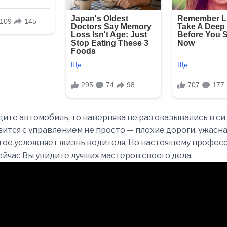
дите автомобиль, то наверняка не раз оказывались в си
вится с управлением не просто — плохие дороги, ужасна
гое усложняет жизнь водителя. Но настоящему профес
ейчас Вы увидите лучших мастеров своего дела.