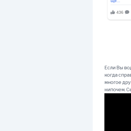
Если Вы во
когда спра
многое дру
нипочем. С