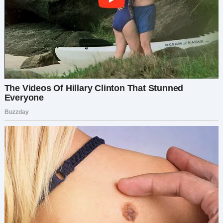
Когда я уезжала, Майя обняла меня так крепко,
что я едва могла дышать.
«Ты вернула мне мужа, — сказала она, вытирая
слёзы. — А наша девочка? Теперь у неё есть
отец, на которого можно положиться».
Я обняла её в ответ с лёгким сердцем. Я знала,
что Стас не идеален. Никто не идеален. Но
люди способны меняться, когда понимают, что
поставлено на карту.
А если он когда-нибудь забудет?
Что ж, тот арбуз всё ещё у меня.
И я вернусь.
И в следующий раз могу прихватить с собой
тыкву.