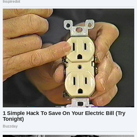
Вымыть ванную комнату, особенно ванну.
Приготовить обед и ужин.
Покрасить детскую вторым слоем.
Он в ужасе посмотрел на меня. «Это всё? За
один день?»
«Она делает это каждый день, — ответила я. —
Вынашивая при этом человека».
Стас что-то проворчал себе под нос, но
принялся за первое задание. Завтрак. Он
умудрился сжечь яичницу и уронить хлеб на
пол. Мы с Майей, словно судьи на кулинарном
шоу, сидели за стойкой, пили чай и наблюдали
за этим представлением.
Затем была стирка. Наклонившись, чтобы