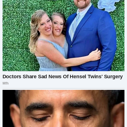
Майя подошла и встала рядом с ним, её взгляд
был добрым. «Ничего страшного. Но было
важно, чтобы ты это увидел».
Стас поднял на неё глаза, и в его взгляде
появилось что-то новое. Понимание. «Прости
меня».
В тот вечер, впервые с моего приезда, он
помогал убираться. Он сам сложил детский
комбинезончик, вымыл посуду и подкрутил
винты на детской кроватке. Это было
неидеально, но это было начало.
Следующие несколько дней Стаса было не
узнать. Он готовил Майе завтрак, не дожидаясь
просьб. Он не только тщательно вымыл
ванную, но и на их последнем приёме у врача
делал заметки. Каждый вечер он массировал
ей отёкшие ноги, и если у неё кружилась
голова, он тут же был рядом, чтобы помочь