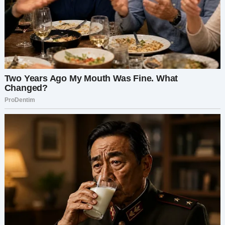
«Ужин почти готов», — пробормотала Майя,
ведя меня внутрь и с кряхтением опуская
корзину. «Прости, что тут беспорядок».
Я огляделась. В доме не было беспорядка. Но
было ясно, что она всё делает сама — готовит,
убирает, складывает крошечные ползунки,
которые, как я представляла, их малыш наденет
уже через несколько недель.
В тот вечер на ужин была паста — немного
переваренная и остывшая к тому времени, как
Майя села за стол.
Стас попробовал один кусочек и нахмурился.
«Холодная», — пробормотал он, прежде чем
схватить тарелку и исчезнуть наверху.
Я моргнула. «Он что, просто…?»
Майя устало пожала плечами. «Он очень
напряжён из-за работы».
«Работы?» — эхом отозвалась я. — «Он весь