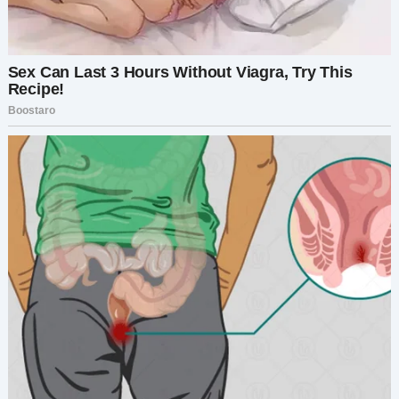
Он фыркнул. «С ней всё в порядке. Это женское
дело. Моя мама с четырьмя справилась и
никогда не жаловалась».
Я чуть не уронила кружку. «Ты считаешь, с ней
всё в порядке? Ты думаешь, таскать бельё,
готовить, убирать и готовиться к родам — это
считается „в порядке“?»
Он пожал плечами. «Она сама хотела этого
ребёнка».
Я резко вдохнула через нос. «Стас, спорим, ты и
дня не продержишься, делая то, что делает
она».
Это привлекло его внимание. Он оторвался от
телефона и ухмыльнулся. «Это что, вызов?»
«О, это самый настоящий вызов», — ответила я,
скрестив руки на груди. — «Если ты сможешь
выполнять все её обязанности в течение
одного дня, нося при этом симулятор