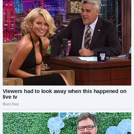
напомнила я.
Надо отдать ему должное, он попытался. Но как
только он встал на колени, чтобы оттереть
ванну, арбуз сместился, и он застонал от
дискомфорта. «Он пытается меня убить».
Мы с Майей не смогли сдержать смех.
Покраска детской стала последним гвоздём в
крышку гроба. Балансировать на стремянке,
пытаясь не опрокинуться вперёд, — это была
комедия чистой воды. К концу работы его руки
были в синей краске, арбуз съехал на бок, а
линии отделки получились кривыми.
Вечером он рухнул на диван с мутным взглядом
и всклокоченными волосами.
«Я сдаюсь», — выдавил он. — «Я и понятия не
имел. Я думал, она просто… спит целый день.
Это какое-то безумие».