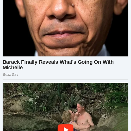
сесть и дрожащими руками подать воды.
Но самое большое изменение произошло,
когда у Майи начались роды.
Стас не паниковал. Он был рядом, держал её за
руку и шептал слова поддержки. Он не сводил с
неё глаз, и когда на свет появилась их дочь
Лилия, я увидела, как изменился весь его мир.
Он держал её на руках, словно она была
сделана из фарфора и лунного света.
«Она идеальна», — прошептал он.
В ту ночь, пока Майя спала в больничной
палате, Стас подошёл ко мне с малышкой на
руках.
«Спасибо», — тихо сказал он. — «За то, что
показала мне. За то, что не позволила мне
остаться… тем человеком, которым я был».
Я улыбнулась. «Просто оставайся тем, кто ей
нужен. Это всё, о чём я прошу».