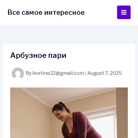
Skip
to
Все самое интересное
Main
content
Men
Арбузное пари
By
livetine22@gmail.com
/
August 7, 2025