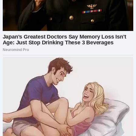
вечер играл в видеоигры».
Она бросила на меня умоляющий взгляд.
«Пожалуйста, не сейчас. Я слишком устала,
чтобы спорить».
Я помогла убрать посуду, загрузила
посудомойку и складывала вместе с ней
детские одеяльца. Но все мои мысли были о
Стасе — мужчине, который должен был быть её
партнёром, её опорой. Вместо этого он вёл
себя как какой-то переросший подросток.
На следующее утро я застала его на кухне: он
тупо смотрел в телефон, пока на его тарелке
лежал сгоревший тост.
«Доброе утро», — сказала я, стараясь сохранять
нейтральный тон. — «Слушай… Майе рожать со
дня на день. Может, пора бы тебе начать хоть
немного шевелиться?»