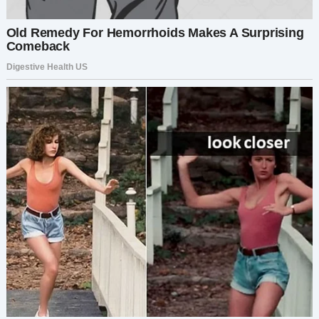
беременности, я до конца жизни буду твоей
служанкой. Но если провалишься, то начнёшь
вести себя как настоящий партнёр — прямо с
этого момента».
Он рассмеялся. «По рукам. Звучит достаточно
просто».
Я мило улыбнулась. «Отлично. Начинаем завтра
утром».
Чего он не понимал, так это того, что у меня был
очень конкретный план. В тот же день, пока
Майя отдыхала, я отправилась в магазин и
нашла самый тяжёлый и круглый арбуз.
Вернувшись домой, мы с Майей выдолбили его,
выстелили изнутри пищевой плёнкой и
приделали ремни от старого рюкзака. Немного
изобретательности и скотча, и мы создали
самодельный беременный живот — с
неудобным весом и полным набором