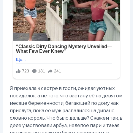
Я приехала к сестре в гости, ожидая уютных
посиделок, а не того, что застану её на девятом
месяце беременности, бегающей по дому как
прислуга, пока её муж развалился на диване,
словно король. Что было дальше? Скажем так, в
деле участвовали арбуз, нелепое пари и такая
встряска, которую он будет вспоминать с