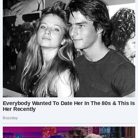
поднять носок, он чуть не потерял равновесие
из-за арбузного живота. С кряхтением он
упёрся в стену.
«Ну как, всё ещё уверен в себе?» — невинно
спросила я.
Уборка с пылесосом оказалась ещё хуже. Шнур
путался в ногах, а сам он постоянно врезался в
мебель. К полудню он был весь в поту, а
футболка, казалось, вот-вот лопнет на
арбузном животе.
Из магазина он звонил трижды.
«Точно миндальное молоко? Почему здесь два
вида петрушки? В чём разница между бататом
и ямсом?»
Вернувшись домой, он рухнул на пол, раскинув
руки и громко вздыхая.
«Я умираю».
«Нам ещё ванную мыть», — с ухмылкой