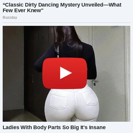
неприятных ощущений.
Ровно в 7:30 утра я ворвалась в их комнату.
«Подъём, Стас. Время познакомиться со своим
новым животом».
Он застонал, но неохотно сел. «Это и есть
испытание?»
Майя вошла, мило улыбаясь, и протянула ему
список.
Список дел для Стаса:
Приготовить завтрак.
Пропылесосить гостиную.
Постирать две партии белья, сложить и убрать.
Сходить в магазин за продуктами (список
прилагается).