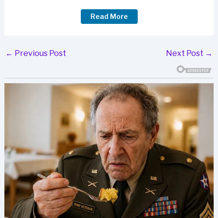
Read More
Post
←
Previous Post
Next Post
→
navigation