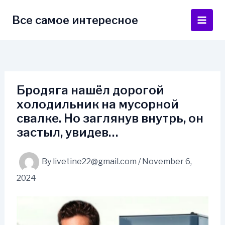
Skip
to
Все самое интересное
Main
content
Men
Бродяга нашёл дорогой
холодильник на мусорной
свалке. Но заглянув внутрь, он
застыл, увидев…
By
livetine22@gmail.com
/
November 6,
2024