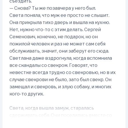
съездить.
— Снова? Ты же позавчера у него был.
Света поняла, что муж ее просто не слышит.
Она прикрыла тихо дверь и вышла на кухню.
Нет, нужно что-то с этим делать. Сергей
Семенович, конечно, не подарок, но он
пожилой человек и раз не может сам себя
обслуживать, значит, они заберут его сюда.
Светлана даже вздрогнула, когда вспомнила
все скандалы со свекром. Говорят, что
невестке всегда трудно со свекровью, но в их
случае свекрови не было, зато был свекр. Он
замещал и свекровь, и злую собаку, и многих
кого-то других.
Света, когда вышла замуж, старалась
сдерживать себя. Они поселились вместе со
свекром в его загородном доме, как он сам