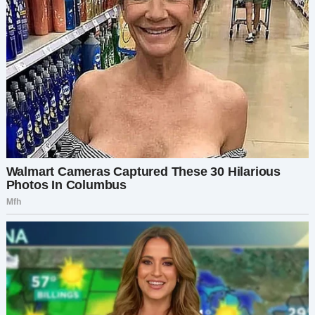
Дом был освещен. Сначала она испугалась, а
потом увидела уже знакомых мужчину и
женщину, а они заходили во двор. Ох, они-то
что забыли у старого больного человека. Света
выскочила из машины и побежала вслед за
ними. Вбежала во двор и поняла, что ее
смущало. Это была музыка. Сергей Семенович
жил немного на отшибе, и Света сразу
услышала мелодию и только сейчас поняла, что
домов рядом больше нет и звучать музыке
неоткуда, если только от свекры. Именно это
она сейчас и поняла, когда увидела
веселящуюся компанию во дворе. — Ну, что
встала? Проходи, не стесняйся. Голос сзади
заставил ее вздрогнуть. Она обернулась. Рядом
стоял мужчина лет шестидесяти, не слишком
трезвый, зато очень улыбчивый.