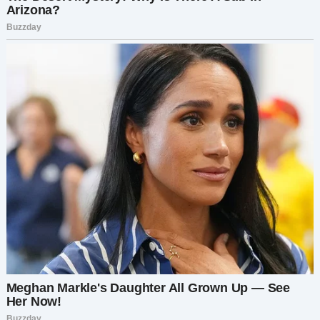
— Свет, я понимаю, каково тебе, папу мне
жалко, оставлять его в одиночестве вроде бы и
неправильно, но если мы не съедем, нашей
семье кранты, буду искать съемную.
Света не стала возражать, понимала, что все
из-за нее, но сил больше терпеть не было.
Первые два года они очень хорошо прожили,
свекр звонил только сыну, а в гостях у них
всего пару раз бывал. Саша к нему ездил на
выходных и помогал. Света тоже несколько
раз заставляла себя съездить, прибирала,
стирала. Они практически не общались, но это
и к лучшему, иначе обязательно разругались бы,
а в последний год поездки возобновились.
Света и Саша как раз взяли ипотеку, на первый
взнос наскребли и даже на ремонт немного
осталось, взяли сразу двушку, потому что