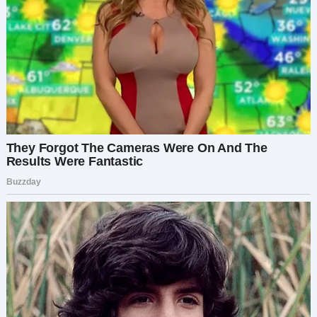
— Я… Я… — Света ничего проговорить не
смогла.
Мужчина присмотрелся к ней:
— Что-то Семенович совсем с катушек слетел.
Вы же слишком молодая для него. Вас Наташа
зовут?
— Нет, Света.
— Света. Но это неважно. Проходите.
Она несмело шагнула вперед, вообще не
понимая, что здесь происходит. Хотела
спросить у того мужчины, который ее
пригласил, но он уже кружил в танце какую-то
даму. Светлана замерла, потому что увидела
свекра. Меньше всего он был похож на
умирающего. Сергей Семенович стоял у