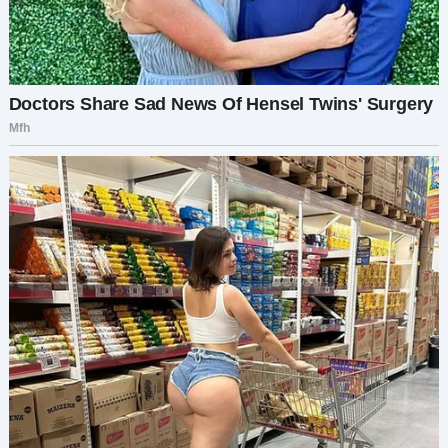
У Светы в голове начало немного проясняться.
И сейчас ей хотелось только одного — очень,
очень сильно разрыдаться.
— Так, Света, присаживайся, я никуда не отпущу
тебя на ночь глядя. У нас сегодня с Наташей
помолвка, ну, наверное, так будет правильно
выразиться. Давай-ка посидим, поговорим,
выпьем за наше здоровье.
Света послушно взяла бокал. Сейчас ей было
все равно, что делать, мысли были очень
далеко. Гости разошлись за полночь. Света
помогала Наталье убирать со стола, а потом
присела на диван: — Сергей Семенович, я
правильно понимаю, что если муж кому-то и
помогает, то никак не вам?
Он вздохнул, присел рядом. Его Наташа с другой
стороны: