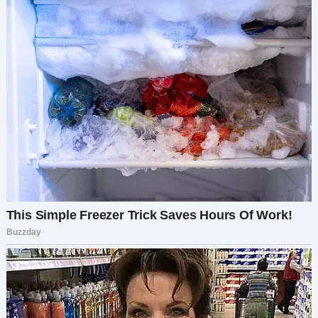
пьяницы.
Света тронулась дальше. Сумерки уже
опускались, назад придется ехать по темноте.
До дома оставалось всего ничего, и она вдруг
притормозила. Саша говорил ей, что отец
совсем разболелся, даже встает с трудом,
ничего делать не может. Сашка просто тоннами
покупал ему витамины, красную рыбу,
лекарства. Она никогда ничего не говорила
против, все-таки родной отец. А сейчас ей
пришла в голову мысль страшная, а что, если
она сейчас войдет, а он там того. Света и
представить не могла, что с ней будет. Она так
сильно боялась покойников, да и вообще
страшная ситуация. Светлана отбросила эти
мысли и завернула в последний поворот.
Завернула и нажала на педаль тормоза.