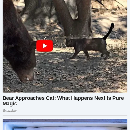
как она себя ведет, свекру Саша единственный
родной человек, она должна пересилить себя и
даже попросить прощения решила.
Поселок, в котором жил отец мужа, находился
всего в пятнадцати километрах от города.
Правда, жил он уже своей жизнью, свои
магазины, другие люди. Света только въехала,
как пришлось экстренно тормозить. На дорогу
буквально вывалился поддатый мужик, да еще
и женщины. Светлана страшно перепугалась,
выглянула из машины. Да что же вы под колеса
бросаетесь? Мужик махнул рукой, даже не
посмотрев в ее сторону. В пакете у них весело
позвякивали бутылки. Светлана хмыкнула.
Конечно, у них впереди веселье, а она тут с
какими-то претензиями. Одеты они, кстати,
были довольно прилично, не бомжи и не