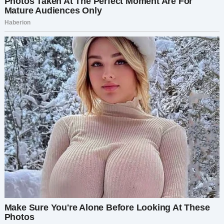
трубке воцарилась тишина. Потом супруг
заговорил: — А что ты хочешь услышать? То, что
ты похожа на унылую мышь? Но умеешь хорошо
готовить и рассчитывать бюджет, чтобы на все
хватило. Или то, что я все равно не отдам тебе
квартиру, так что лучше тебе ничего не
предпринимать, а просто все забыть и будем
жить дальше? Что именно ты хочешь услышать?
Ты же понимаешь, ничего без меня ты не
можешь.
Каждое слово мужа било ее, как хлыстом. Она
глубоко вздохнула: — А как же все то, что ты
мне говорил? Неужели ты все врал?
— Свет, не начинай, а. Возвращайся домой.
Просто забудем это мелкое недоразумение.
— Мелкое недоразумение?
— Конечно. Нам же хорошо вдвоем. Ну пусть так
и остаётся. Тем более, что на тебя вряд ли кто-