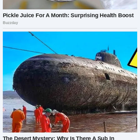
Сашка только отмахивался:
— Пап, не говори ерунды.
Но свекр не унимался. Дошло до того, что он
как-то стал отчитывать Светлану, мол, не
принцесса, чтоб так мужика напрягать.
Света и Саша поженились, когда обоим уже
ближе к тридцати было. У Светы за плечами
неудачный брак, а у Саши, как все больше
уверилась Светлана, его папочка. Была бы она
помоложе, наверное, промолчала бы, а тут не
смогла. Отчитала свекра по полной, не
оскорбляла, не кричала, просто объяснила ему,
как он выглядит со стороны и что в своей
семье они сами как-нибудь разберутся. Ох, что
тогда началось. Свекр орал, она думала, его
удар хватит. Саша уже прибежал на их крики, с
трудом увел отца, потом пришел на кухню,
опустил голову: