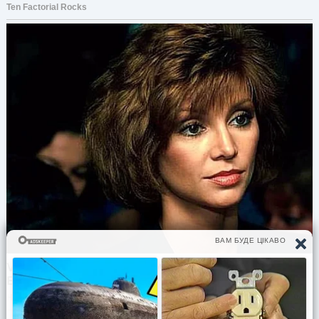
то позарится.
Света отодвинула телефон. Вообще
выключила его. Свекор и Наталья ждали ее:
— Сашка звонил?
— Да. Света наконец начала всхлипывать.
Наташа кинулась к ней:
— Ну что ты, плакать нужно из-за тех, кто этого
заслуживает.
Сергей Семенович ходил из угла в угол:
— Эх, Сашка, вот дурак.
Сергей Семенович и Наталья предложили
пожить у них. Сашка не приезжал за машиной и
не звонил больше. Через неделю Света подала
на развод. Сергей Семенович не стал ее
уговаривать подумать или простить его сына.
Просто сказал, что пусть она делает так, как
считает нужным. Вообще, и он, и Наталья за эти