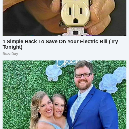
почему вы решили, что он будет рад?
— Ну, потому что вы все столько времени не
ездили к нему. Как он говорит, обиделись. И
правильно сделали, потому что вел он себя не
лучшим образом.
У Светланы в голове образовалась настоящая
каша:
— В смысле, не ездили давно? Так ведь Сашка
чуть ли не каждый день здесь.
Света и не заметила, как женщина увлекла ее к
столу.
— Светочка? Свекр удивленно посмотрел на
нее. — Светочка? Как ты здесь оказалась? С
Сашкой что-то случилось?
— Нет. С Сашей все хорошо. Ну, если не считать
того, что он очень устал мотаться к вам каждый
день. — И я решила сегодня приехать сама.
— Ко мне? Каждый день?