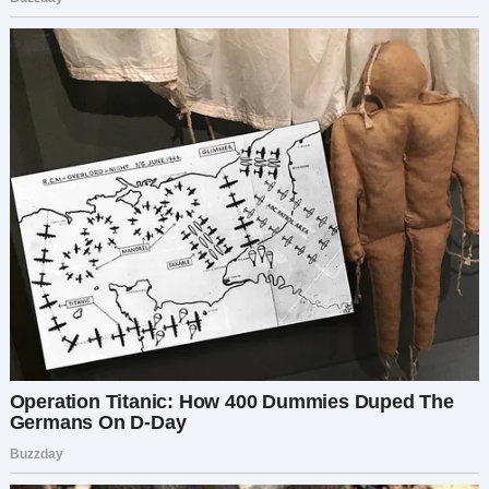
следующим пунктом у них был ребенок. Но
свекр заболел, заболел серьезно, Саша то и
дело возил его по врачам, но те только руками
разводили. Сашка был подавлен, понимал, что
отец не молодеет, чуть ли не каждую
свободную минуту был у него, только вот
работал ее муж тоже много, поэтому не мог
слишком часто там бывать.
Сегодня что-то сломалось у них, вот прибежал
пораньше, решил часик поспать и ехать. Света
тихонько заглянула в комнату, муж крепко спал.
Точно в такой же позе, как и заснул. Она
закрыла дверь и решительно взяла ключи от
машины, пусть отдохнет. Она съездит и
отвезет продукты, приберется, ну, в общем, по
обстоятельствам. Заехала в магазин и всю
дорогу до дома свекра ругала себя. Нельзя так,