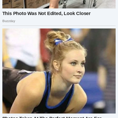
— Светочка, я не видел Сашу месяца три,
наверное. Он заезжал, чтобы попросить денег,
и все. А я думал, что вы очень обижены на меня.
Все собирался поехать извиниться за свое
поведение. Это хорошо, что ты сама приехала.
Прости меня, дурака старого. Наверное, моча в
голову ударила. Все счастливы, у всех все
хорошо, только вот я все один да один. И вот
встретил Наталью и понял, каким же дураком я
был.
Наташа пошла приготовить постель Свете, а
гостья вышла на улицу. В кармане
завибрировал телефон. Это был Саша.
— Да,— ответила Света.
— Свет, ты где? Ты что, и правда поперлась к
отцу? Зачем? Ну кто тебя просил?
— Саша, это все, что ты хочешь мне сказать? В