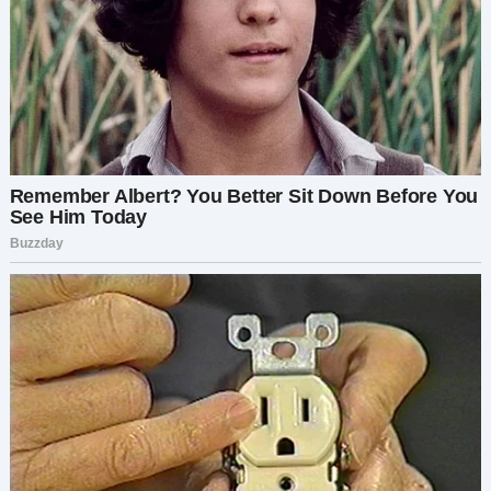
мангала. В одной руке бокал, в другой он ловко
переворачивал шампура. Света окончательно
растерялась. Тут ее кто-то осторожно взял за
локоть. Она обернулась. На нее смотрела
женщина. Ей было около шестидесяти.
Незнакомка улыбалась и вообще излучала
доброту:
— Вы же Светлана, правда?
— Так и есть.
— Сережа показывал мне ваши фотографии.
— Сережа?
— Ваш свекр.
Света окончательно растерялась. — Пойдем,
Сережа будет рад. У нас сегодня небольшое
событие —
восторжествовала незнакомка.
— Событие? Погодите, я ничего не понимаю. И