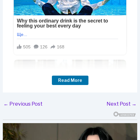
Read More
Post
←
Previous Post
Next Post
→
navigation