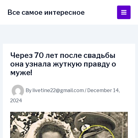
Skip
to
Все самое интересное
Main
content
Men
Через 70 лет после свадьбы
она узнала жуткую правду о
муже!
By
livetine22@gmail.com
/
December 14,
2024