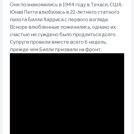
Они познакомились в 1944 году в Техасе, США.
Юная Пегги влюбилась в 22-летнего статного
пилота Билли Харриса с первого взгляда.
Вскоре влюбленные поженились, однако их
счастью не суждено было продлиться долго.
Супруги провели вместе всего 6 недель,
прежде чем Билли призвали на фронт.