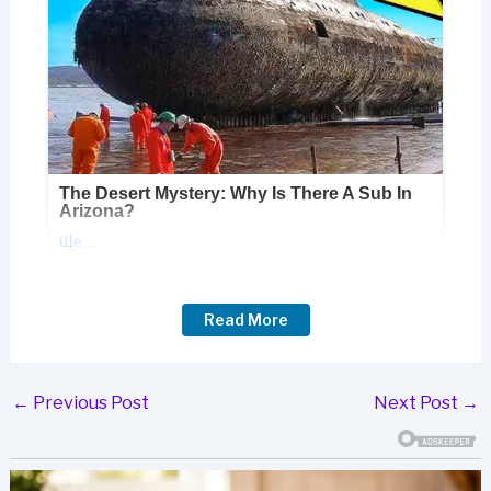
Read More
Post
←
Previous Post
Next Post
→
navigation