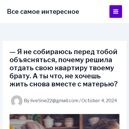
Skip
to
Все самое интересное
Main
content
Men
— Я не собираюсь перед тобой
объясняться, почему решила
отдать свою квартиру твоему
брату. А ты что, не хочешь
жить снова вместе с матерью?
By
livetine22@gmail.com
/
October 4, 2024