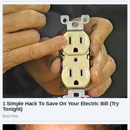
Она сделала глубокий вдох.
— Ребёнок от Димы. Мы были вместе, когда я
ушла. Но когда я сказала ему, что беременна, он
ушёл. У меня не было куда идти, и я пошла к Юре.
Он позволил мне остаться у него и помог
разобраться, что делать. Вот и всё, папа. Он
просто мне помогал.
Грудь Ильи сжалась. Тот гнев, который толкал
его раньше, теперь казался пустым и
неуместным. Он обвинил своего лучшего друга
— свою дочь — и ради чего? Ради гордости?
Желания контролировать?
Когда пришла Сузанна, жена Юрия, она была в
панике. Врач объяснил, что Юрий получил
субдуральную гематому и ему нужна срочная