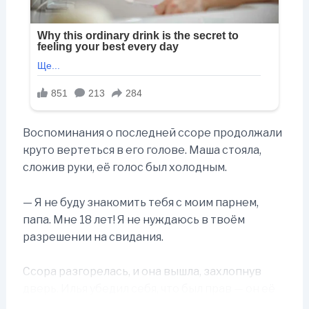
Воспоминания о последней ссоре продолжали
круто вертеться в его голове. Маша стояла,
сложив руки, её голос был холодным.
— Я не буду знакомить тебя с моим парнем,
папа. Мне 18 лет! Я не нуждаюсь в твоём
разрешении на свидания.
Ссора разгорелась, и она вышла, захлопнув
дверь. Илья убедил себя, что был прав — он её
защищал. Но когда дни превращались в