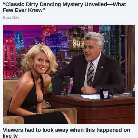
— Это не то, что ты думаешь! — пробормотала
Маша, её голос дрожал.
— Не то, что ты думаешь? — взорвался Илья. —
Ты сидишь здесь, беременная, с человеком,
которому я доверял больше всех. Что ещё мне
думать?
Юрий шагнул вперёд, пытаясь сгладить
ситуацию, но его нога зацепилась за ножку
стула. Он stumbled назад, и всё в кафе как будто
затаило дыхание, когда он упал на пол. Его
голова с глухим стуком ударилась о пол, и Юрий
остался лежать неподвижно.
Маша закричала, упав на колени рядом с ним.
— Вызовите скорую! — крикнул кто-то, но Маша