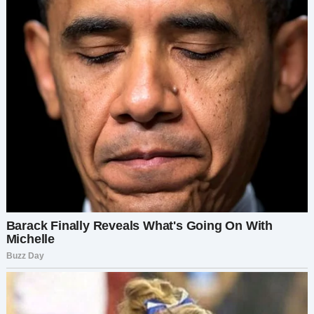
операция. Эти слова ударили Илью, как
молоток, и реальность того, что он вызвал
своим гневом, стала ясна.
Голос Сузанны дрожал, когда она спросила:
— А что насчёт стоимости? У нас нет
сбережений на такое.
Илья не колебался. Он вернулся домой и собрал
всё, что мог — сбережения, экстренные фонды,
мелочь — что угодно, чтобы покрыть расходы
на операцию. Отдав конверт Сузанне, он
сказал:
— Он мой лучший друг. Это минимальное, что я
могу сделать.