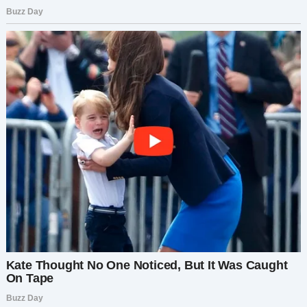
уже хваталась за свой телефон.
Илья стоял как вкопанный, тяжесть
случившегося накрыла его с головой.
Через несколько часов Илья и Маша сидели в
коридоре больницы. Напряжение между ними
было невыносимым. Никто не говорил, пока
Маша не нарушила тишину.
— Ты всё неправильно понял, — сказала она, её
голос дрожал. — Ребёнок не от него.
Илья повернулся к ней, в его глазах
переплетались недоумение и вина.
— Тогда что происходит, Маша?