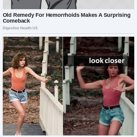
— Маша! — прорычал он, заставив её
вздрогнуть. В кафе воцарилась тишина, все
обернулись, наблюдая за разворачивающимся
сценарием. — Что это за чертовщина?
Её лицо побледнело, она инстинктивно
прикрыла живот. Юрий встал, подняв руки в
жесте успокоения.
— Илья, давай поговорим об этом, — начал
Юрий, но Илья был слишком далеко.
— Это тот парень, с которым ты не хотела меня
знакомить? — зарычал Илья, указывая на Юрия.
— Этот? Мой лучший друг?