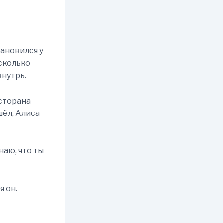
тановился у
есколько
внутрь.
есторана
шёл, Алиса
наю, что ты
я он.