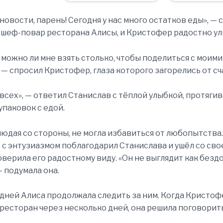
новости, парень! Сегодня у нас много остатков еды», — 
 шеф-повар ресторана Алисы, и Кристофер радостно ул
 можно ли мне взять столько, чтобы поделиться с моими
 — спросил Кристофер, глаза которого загорелись от сч
 всех», — ответил Станислав с тёплой улыбкой, протягив
упаковок с едой.
людая со стороны, не могла избавиться от любопытства.
с энтузиазмом поблагодарил Станислава и ушёл со свое
оверила его радостному виду. «Он не выглядит как без
— подумала она.
дней Алиса продолжала следить за ним. Когда Кристоф
 ресторан через несколько дней, она решила поговорить