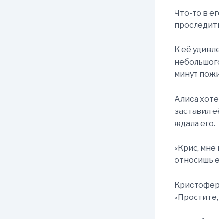
Что-то в е
проследить
К её удивл
небольшого
минут пожи
Алиса хоте
заставил е
ждала его.
«Крис, мне 
относишь е
Кристофер 
«Простите, 