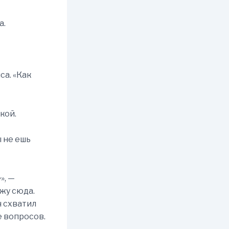
а.
са. «Как
кой.
ы не ешь
», —
ожу сюда.
н схватил
е вопросов.