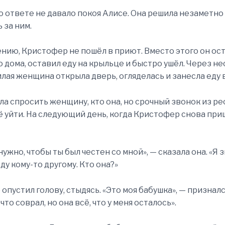
го ответе не давало покоя Алисе. Она решила незаметно
 за ним.
ению, Кристофер не пошёл в приют. Вместо этого он ос
 дома, оставил еду на крыльце и быстро ушёл. Через н
лая женщина открыла дверь, огляделась и занесла еду 
ла спросить женщину, кто она, но срочный звонок из р
ё уйти. На следующий день, когда Кристофер снова при
нужно, чтобы ты был честен со мной», — сказала она. «Я з
ду кому-то другому. Кто она?»
опустил голову, стыдясь. «Это моя бабушка», — призналс
что соврал, но она всё, что у меня осталось».