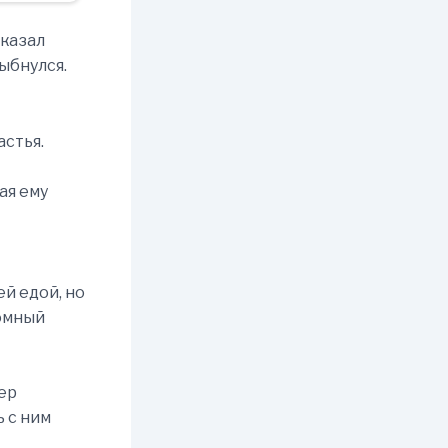
сказал
ыбнулся.
астья.
ая ему
й едой, но
домный
ер
 с ним