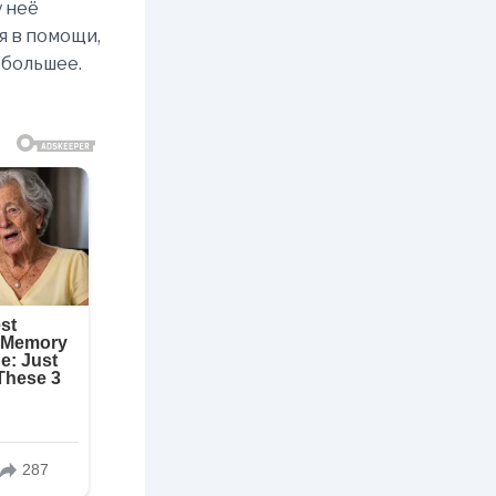
у неё
я в помощи,
о большее.