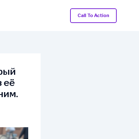
Call To Action
рый
 её
ним.