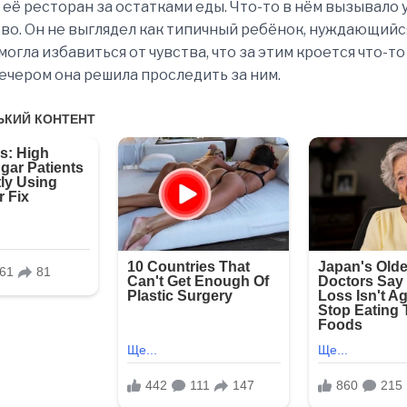
 её ресторан за остатками еды. Что-то в нём вызывало 
о. Он не выглядел как типичный ребёнок, нуждающийс
могла избавиться от чувства, что за этим кроется что-т
чером она решила проследить за ним.