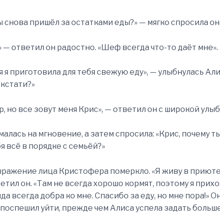
ы снова пришёл за остатками еды?» — мягко спросила он
» — ответил он радостно. «Шеф всегда что-то даёт мне».
я я приготовила для тебя свежую еду», — улыбнулась Али
 кстати?»
, но все зовут меня Крис», — ответил он с широкой улыб
малась на мгновение, а затем спросила: «Крис, почему т
я всё в порядке с семьёй?»
ражение лица Кристофера померкло. «Я живу в приюте
етил он. «Там не всегда хорошо кормят, поэтому я прих
а всегда добра ко мне. Спасибо за еду, но мне пора!» О
 поспешил уйти, прежде чем Алиса успела задать больш