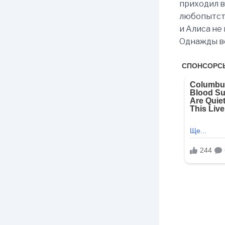
приходил в
любопытств
и Алиса не 
Однажды ве