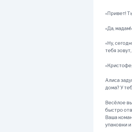
«Привет! Т
«Да, мадам!
«Ну, сегодн
тебя зовут,
«Кристофер
Алиса заду
дома? У теб
Весёлое вы
быстро отв
Ваша команд
упаковки и