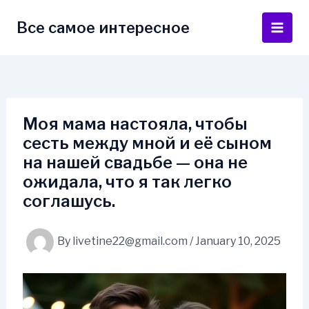
Skip
to
Все самое интересное
Main
content
Men
Моя мама настояла, чтобы
сесть между мной и её сыном
на нашей свадьбе — она не
ожидала, что я так легко
соглашусь.
By
livetine22@gmail.com
/
January 10, 2025