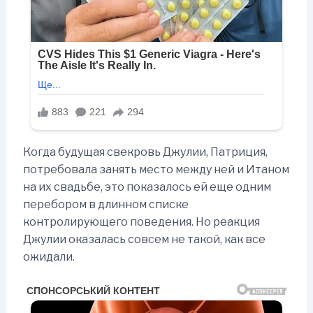
Когда будущая свекровь Джулии, Патриция,
потребовала занять место между ней и Итаном
на их свадьбе, это показалось ей еще одним
перебором в длинном списке
контролирующего поведения. Но реакция
Джулии оказалась совсем не такой, как все
ожидали.