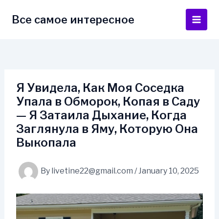
Skip
to
Все самое интересное
Main
content
Men
Я Увидела, Как Моя Соседка
Упала в Обморок, Копая в Саду
— Я Затаила Дыхание, Когда
Заглянула в Яму, Которую Она
Выкопала
By
livetine22@gmail.com
/
January 10, 2025