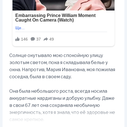
Солнце окутывало мою спокойную улицу
золотым светом, пока я складывала белье у
окна. Напротив, Мария Ивановна, моя пожилая
соседка, была в своем саду.
Она была небольшого роста, всегда носила
аккуратные кардиганы и добрую улыбку. Даже
в свои 67 лет она сохраняла необычную
энергичность, хотя я знала, что её здоровье не
самое крепкое.