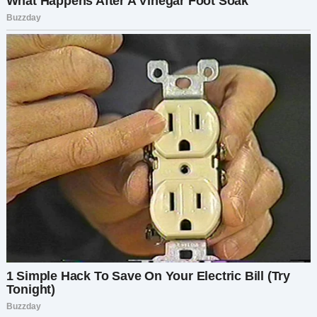
«Тише, Элла», — прошептала женщина,
поглаживая девочку по голове. Затем она
остановилась прямо передо мной, её лицо
стало мягче, но в глазах всё ещё был виден
след боли.
«Меня зовут Марина… и мне жаль портить вашу
свадьбу», — сказала она, её голос слегка
дрожал. «Но вы должны знать правду».
Я посмотрела на неё, затем на детей, и снова
на Лёшу. У меня закружилась голова.
«Что здесь происходит?» — прохрипела я, не
узнавая собственного голоса. «Кто вы? И кто
эти дети?»
«Это», — сказала Марина, указывая на девочку и