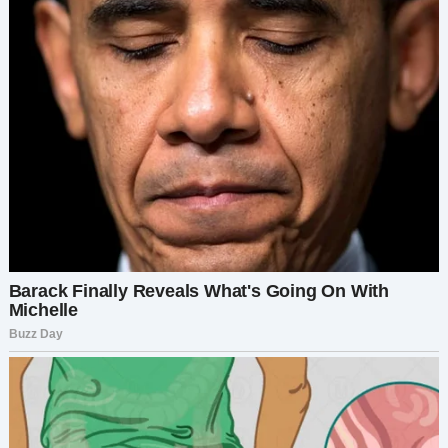
по её щекам.
— Он бросил нас, — прошептала она. — Он
бросил нас, когда мы нуждались в нём больше
всего.
Зал наполнился шёпотом. У меня подогнулись
колени, и я ухватилась за алтарь, чтобы не
упасть.
— Лёша, скажи, что это неправда, — умоляла я,
мой голос дрожал. — Скажи, что она врёт.
Молчание Лёши было невыносимым.
— Это не так просто, — пробормотал он, его
голос был пустым.