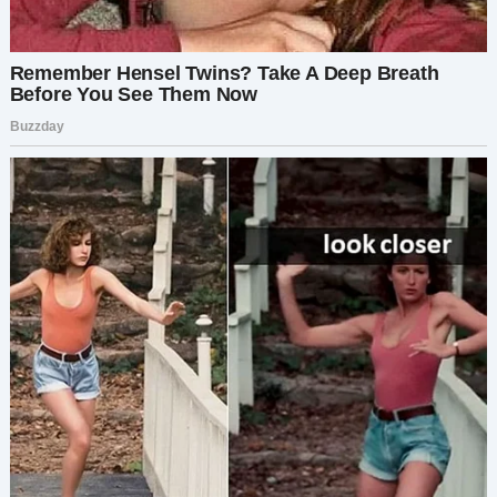
«Уйди, девочка», — голос Лёши дрожал от
паники и отчаяния. «Я тебя не знаю».
«Ты лжёшь! Ты мой папа!» — закричала она.
По залу прокатилась волна удивлённых
возгласов. Моё дыхание участилось, мысли
хаотично крутились в голове. Но прежде чем я
успела что-либо сказать, двери снова
скрипнули.
Вошла пожилая женщина, держа на руках
маленького светловолосого мальчика. Её лицо,
испещрённое морщинами, выражало горе и
гнев, а глаза сверкали яростью.
Её взгляд остановился на Лёше,
проигнорировав всех остальных, включая