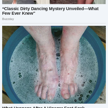
меня.
«Лёша, ты правда думал, что сможешь вечно
убегать от прошлого? Ты совсем не
изменился», — холодно произнесла она, каждое
слово было пропитано болью и яростью.
Лёша, охваченный паникой, выпалил:
«Уходите! Я вас не знаю и не понимаю, о чём вы
говорите!»
Женщина не обратила внимания на его слова и
медленно двинулась к нам по проходу. Мальчик
на её руках дёргал её за жемчужное ожерелье,
а девочка подбежала к ней и спрятала лицо в
её юбке.