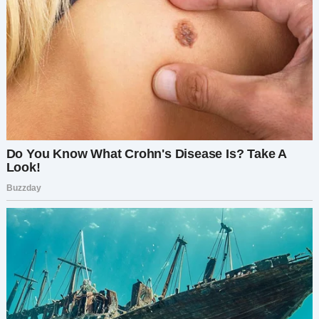
ваши фотографии помолвки в интернете. Она
подумала, что это мило: красивая пара,
женящаяся в этой церкви. Но как только я
увидела лицо Лёши, я замерла. Я знала, что Элле
нужны ответы, а вам — правда, пока не стало
слишком поздно.
Элла, всё ещё цепляясь за юбку Марины,
подняла на меня заплаканное лицо.
— Я не хотела портить вашу свадьбу, — тихо
произнесла она, её голос дрожал. — Я просто
не хотела, чтобы он обидел вас, как он обидел
нас. И маму.
Малыш в этот момент протянул руку к Лёше,
сжимая и разжимая маленькие пальчики, не
осознавая, какой шквал эмоций бушует вокруг