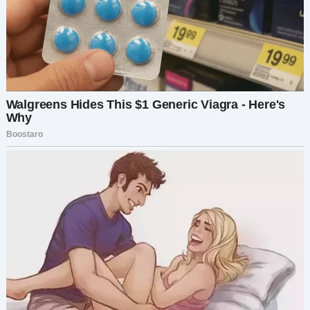
Я поднялась, глядя на Лёшу, и мой гнев
переполнил меня.
— Ты не достоин этой семьи. И уж точно не
достоин меня.
— Пожалуйста, — начал Лёша, делая шаг ко мне,
но я остановила его взглядом, который мог бы
разбить стекло.
— Не смей. Ни слова. Я не знаю, зачем ты это
сделал, но всё, что я знаю, — это
непростительно.
Я сняла кольцо с пальца и положила его на
алтарь. Бриллиант поймал свет, словно
напоминая о том, что всё это было ложью. Не
говоря больше ни слова, я прошла мимо него,