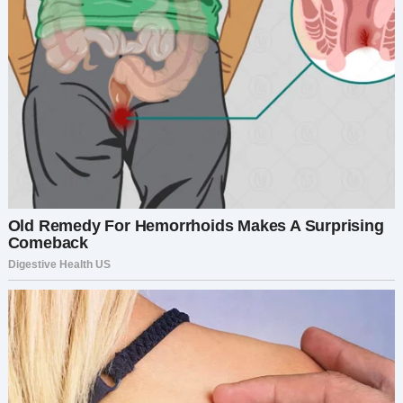
— Не так просто? — Марины голос был словно
лезвие. — Ты бросил больного ребёнка и
убитую горем жену. Яна умоляла тебя о помощи,
но ты отвернулся от неё и детей без тени
сомнения.
— Боже мой… Это невероятно, — прошептала я,
чувствуя, как свадебное платье стало словно
тяжёлым грузом. — Как вы нас нашли? Как вы
узнали о сегодняшнем дне?
Выражение Марины изменилось, в её глазах
появилось больше боли, чем гнева.
— Я живу в маленьком домике на конце
Серебряной Улицы в соседнем городе. Вчера
ко мне зашла соседка. Она работает на
организатора вашей свадьбы и показала мне