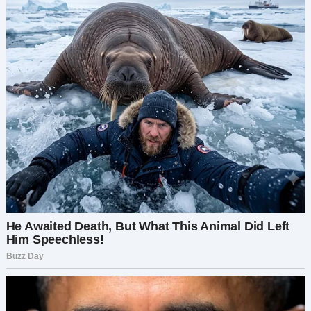
Марина вздохнула, её голос дрожал от гнева и
горя. Она показала мне старую свадебную
фотографию Лёши с другой женщиной. Моё
сердце разорвалось, когда я взяла
фотографию дрожащими руками, и слёзы
потекли по моим щекам.
— Почти десять лет назад моя дочь Яна
влюбилась в Лёшу. Они поженились, у них
родилась Элла, и какое-то время всё было
хорошо. Но когда Яна забеременела Сашей, всё
изменилось. Саша родился с синдромом Дауна,
и Лёша… — она сделала паузу, и её глаза
наполнились слезами.
— Лёша не смог это принять. Он просто ушёл.
Маленькая девочка подняла глаза, слёзы текли