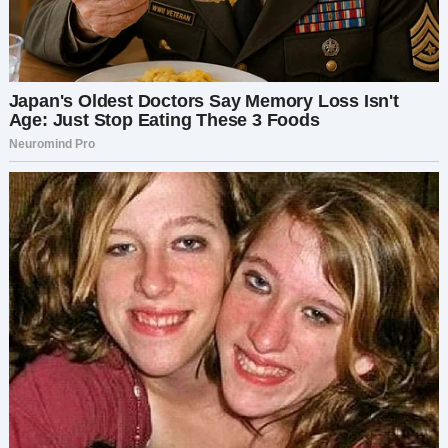
«Папа??» Это слово прозвучало как пощёчина. Я
повернулась к Лёше, пытаясь найти ответы на
его лице, но он просто стоял, замерший, его
губы слегка приоткрыты.
«О чём она говорит?» — прошептала я.
«Я… Я не знаю, кто она», — запинаясь, ответил
он, делая шаг назад. Его глаза метались по
церкви, словно он искал выход.
Лицо девочки исказилось от боли, её глаза
наполнились слезами.
«Ты лжёшь!» — закричала она, сжав маленькие
кулачки. «Ты обещал больше не лгать!»