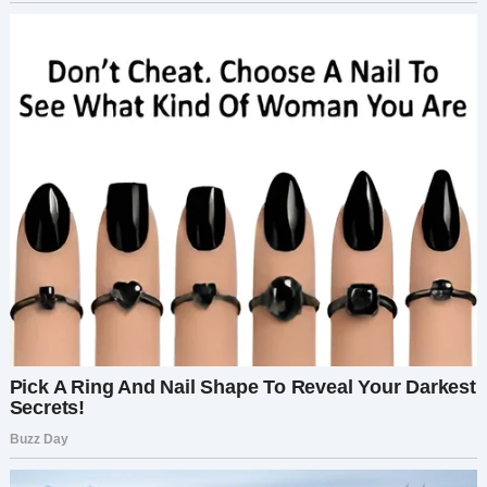
мальчика, — «Элла и Саша. ДЕТИ ЛЁШИ».
Эти слова ударили меня, словно молния.Я
уставилась на неё, покачав головой:
— Нет, это не может быть правдой.
— Спросите у него, он знает лучше, — сказала
Марина, не отрывая хищного взгляда от Лёши.
— Лёша, это правда? — я обратилась к нему, всё
ещё надеясь, что это ложь. — Ответь мне!
Почему ты молчишь?
Его голова опустилась, плечи сгорбились под
тяжестью тайн.