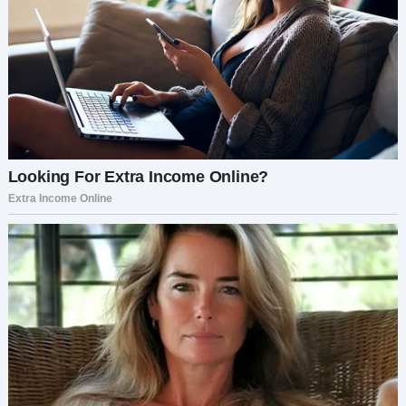
заставив мою кожу покрыться мурашками.
Все головы повернулись. В дверях стояла
маленькая девочка лет восьми-девяти, её
хрупкая фигура резко выделялась на фоне
величественного зала. В руках она держала
потрёпанного плюшевого зайца, её косички
были растрёпаны, словно она бежала сюда
много километров.
«Вот ты где!» — пробормотала она себе под нос.
Она начала бежать к нам, её кроссовки громко
скрипели по отполированному полу. У меня в
животе закрутилось что-то странное,
необъяснимое. Что-то в её лице и глазах
заставило меня насторожиться.