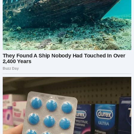
него. Этот невинный жест оказался самым
разрывающим сердце из всего.
— Мы должны были сказать вам, — добавила
Марина. — Кто-то должен был вас защитить.
Моё сердце разрывалось. Я опустилась на
колени перед девочкой, глядя ей в глаза.
— Ты ничего не испортила, милая. Ты спасла
меня от жизни, построенной на лжи.
Губы Эллы задрожали, но в её глазах появилась
надежда.
— Правда? — прошептала она.