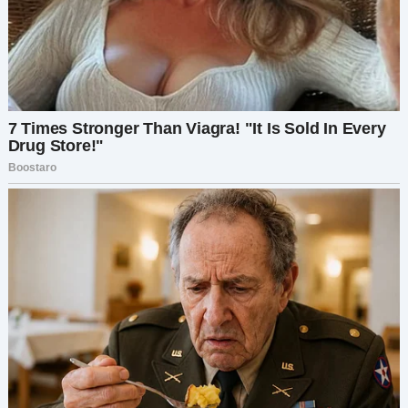
Рядом со мной Лёша напрягся, и его хватка на
моей руке ослабла.
«О нет», — едва слышно прошептал он.
Девочка остановилась в нескольких шагах от
нас. Её голос, хотя и дрожал, прозвучал громко
и чётко, когда она посмотрела на Лёшу и
спросила:
«Папа, ты собираешься поступить с ней так же,
как поступил с мамой?»
В церкви раздался коллективный вздох. Я
почувствовала, как рука Лёши в моей ладони
похолодела, его дыхание сбилось, отражая
скрытый ужас.