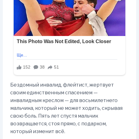
Бездомный инвалид, флейтист, жертвует
своим единственным спасением —
инвалидным креслом — для восьмилетнего
мальчика, который не может ходить, скрывая
свою боль. Пять лет спустя мальчик
возвращается, стоя прямо, с подарком,
который изменит всё.