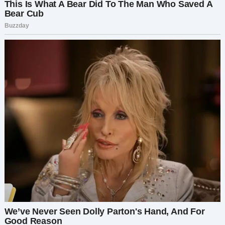
получила свои скромные пять процентов и
покутила от души в любимом автосалоне. На
сдачу приобрела мужу вожделенные гаджеты
последней модели, пообещав обновить в
скором времени и его вполне ещё приличный
автомобиль.
Впереди выходные… Не верю! Набираю
корпоративный туротдел своей доблестной
компании и, мурлыча в трубку, запрашиваю
неприлично дорогие апартаменты на берегу
лесного озера с заселением на ближайшие
четыре дня.
Ощущение, что не автомобиль, а моя душа
вылетает с узкой улочки на набережную Невы.
Видеокамеры не дают разогнаться. С
интересом глазею по сторонам. Обычно на это
нет времени. Как быстро выросли на берегах
реки целые кварталы. Меня прямо тянет к