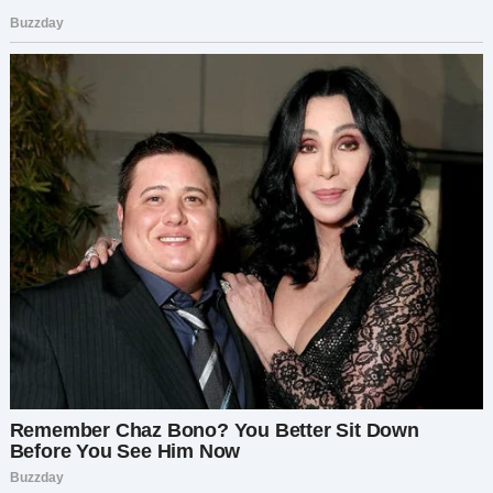
новострою, но Костя настоял на покупке
квартиры в старом сталинском доме.
Сворачиваю на родную Ивановскую, теперь до
местной кофейни и направо во двор.
У подъезда ежедневный слёт старушек. Они со
мной не здороваются. Аркадия Никитична, моя
соседка по этажу, смотрит с удивлением.
Блюстительницы традиций и хранительницы
нравственности считают меня не матерью, а
волчицей. На всякий случай оглядываю свой
идеально отутюженный тёмно-синий костюм.
Понимаю — Аркадия Никитична не ожидала
увидеть меня во дворе в жаркий полдень
среди недели. Роюсь в бездонной дорожной
сумке. Ключи с пипкой от домофона на самом
дне, как всегда. Хочется поскорее скрыться в
подъезде от осуждающих взглядов. Из дверей