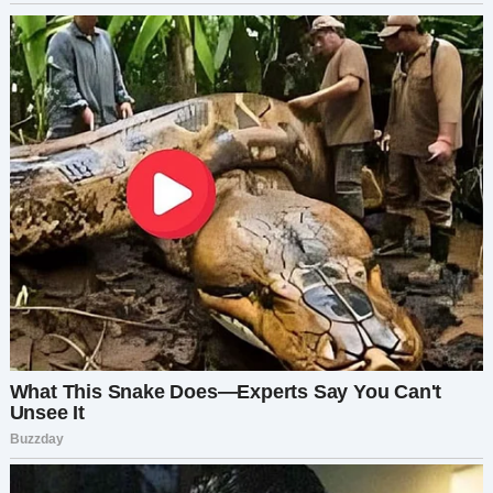
выплывает Люська — необъятных размеров
дочь Аркадии Никитичны. Ей пятьдесят, но
выглядит она не на много младше матери.
Протискиваюсь мимо Люськи, задыхаясь от
кислого запаха её немытого тела. Сзади
доносится шепоток:
— Рогами пусть в дверь стучит, коли яйца
отрастила.
Качаю головой. Людская зависть не знает
границ. Поднимаюсь на второй этаж,
успокаиваюсь. Ключи нащупываются в
кармане сумки. Беззвучно открываю замок и
вхожу на цыпочках в прихожую. Я — женщина-
сюрприз. Где мой суженый-ряженый? Судя по
звукам льющейся воды — моется. Скидываю
костюм, и сую ноги в туфли на шпильках.
— Алле оп! — врываюсь в ванную, как гимнастка
на цирковую арену и замираю, забыв все