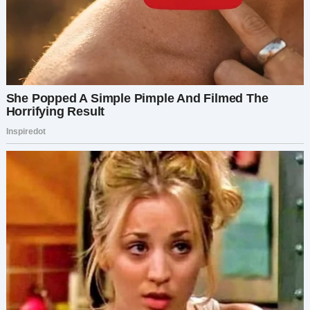
обидные слова.
Во мне, оказывается, нет ничего
человеческого.
— Оль, правда, как я пойду? — Жужа с красными,
как у вампира, глазами выходит из ванной,
прикрываясь полотенцем.
— Во мне не осталось ничего человеческого! —
смотрю на свои спортивные шлёпанцы на её
ногах.
Сожгу их вместе с кроватью. А джакузи
выкину… Нет… Продам вообще эту квартиру и
куплю себе, как хотела, новострой у Невы.
Костя скрывается в спальне и оттуда слышится
грохот. Жужа наваливается плечом на входную
дверь.
— Оль, мы с Костей только один раз. Ну, остынь
ты, — нудит Жужа. — Открой, пожалуйста.