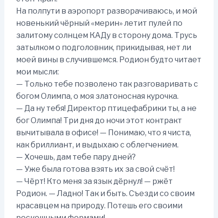
На полпути в аэропорт разворачиваюсь, и мой
новенький чёрный «мерин» летит пулей по
залитому солнцем КАДу в сторону дома. Трусь
затылком о подголовник, прикидывая, нет ли
моей вины в случившемся. Родион будто читает
мои мысли:
— Только тебе позволено так разговаривать с
богом Олимпа, о моя златоносная курочка.
— Да ну тебя! Директор птицефабрики ты, а не
бог Олимпа! Три дня до ночи этот контракт
вычитывала в офисе! — Понимаю, что я чиста,
как бриллиант, и выдыхаю с облегчением.
— Хочешь, дам тебе пару дней?
— Уже была готова взять их за свой счёт!
— Чёрт! Кто меня за язык дёрнул! — ржёт
Родион. — Ладно! Так и быть. Съезди со своим
красавцем на природу. Потешь его своими
роскошными формами!