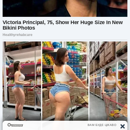
Смотрю на куст сирени, увенчанный Жужиными
«панамками» и тихо шепчу:
— Всё красное.
В голове всплывает одноимённый любимый
роман. Нужно взять его с собой… А куда я
теперь поеду одна? Смотрю на тарелку с
фруктами и, подорвавшись с места, выкидываю
её вместе с содержимым в ведро. Туда же
летят стопки и ликёр. Слёзы душат, но я не
позволю Косте насладиться моим горем.
Он вываливается в коридор с двумя моими
чемоданами. Я, исказив название бренда,
ласково зову их Муви и Тон.
— Зверюга, — цедит муж сквозь зубы. — Он же
бросит её, если не убьёт.
Это мой Костя? Словно впервые его вижу. Мы
поженились сразу после института, прожили
семь лет. Казалось, знаю его, как таблицу