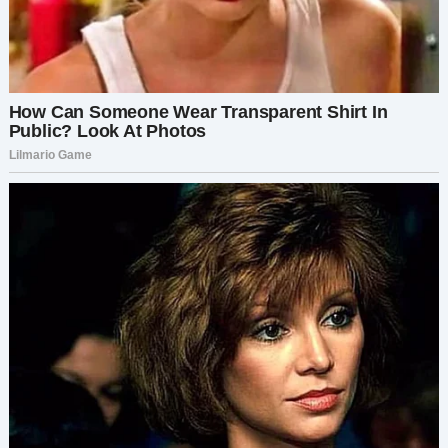
— Пожалуйста, — поднимаюсь с тумбочки и
быстрым движением открываю замок.
Жужа выскакивает на лестничную площадку,
как гладиатор на арену с тиграми. Звонит
домофон — хищник подоспел вовремя.
Захлопываю дверь перед рванувшей обратно
Жужей и впускаю Андрюху в подъезд.
— Ах ты ж… — слышится разъярённый рык
новоявленного рогоносца.
По лестнице разносятся раскаты отборного
русского мата. Судя по звукам из окна,
народные гулянья выплеснулись на улицу.
Прячу ключи в карман и спешу к окну. Жужа,
удерживая полотенце на груди, несётся по
двору в одном шлёпанце, а Андрюха молотит
её пакетом с вещами. Из него вываливаются
красная рубашка и такого же цвета носок.