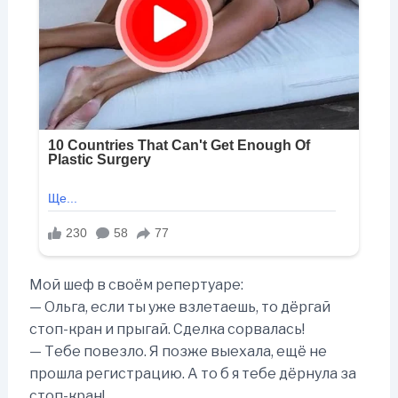
Мой шеф в своём репертуаре:
— Ольга, если ты уже взлетаешь, то дёргай
стоп-кран и прыгай. Сделка сорвалась!
— Тебе повезло. Я позже выехала, ещё не
прошла регистрацию. А то б я тебе дёрнула за
стоп-кран!