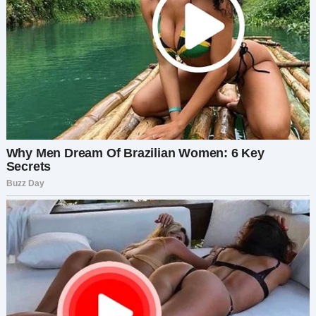
вспоминаю слова свекрови: «Оленька,
мужчины не собаки — на кости-то не шибко
бросаются. Давай тебе ещё сальца на
хлебушек резану». Достаю из сумки смартфон и
набираю Андрюху, Жужиного мужа. Надеюсь,
он не в очередном дальнобое.
— Ольга, вот уж не ожидал! — зевает Андрюха в
трубку. — Тебя чего, с работы выгнали?
— Да, хочу к тебе в напарницы попроситься, —
сажусь на скамеечку, обтянутую верблюжьей
кожей. — Аня у нас мылась, одежду намочила.
Принеси ей что-нибудь переодеться.
— Оля, что ты делаешь? — шипит Костя и хочет
отобрать у меня телефон, но я удерживаю мужа
на расстоянии вытянутой ноги.
— Не понял? — Андрея точно к электричеству
подключили.
— А ты приходи, поймёшь.