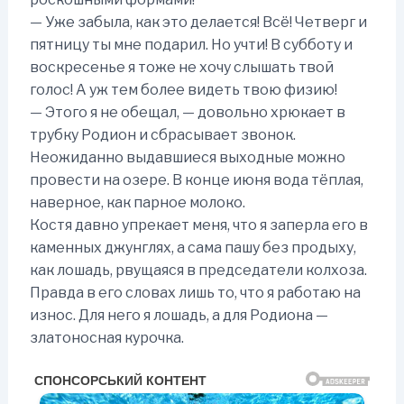
— Уже забыла, как это делается! Всё! Четверг и
пятницу ты мне подарил. Но учти! В субботу и
воскресенье я тоже не хочу слышать твой
голос! А уж тем более видеть твою физию!
— Этого я не обещал, — довольно хрюкает в
трубку Родион и сбрасывает звонок.
Неожиданно выдавшиеся выходные можно
провести на озере. В конце июня вода тёплая,
наверное, как парное молоко.
Костя давно упрекает меня, что я заперла его в
каменных джунглях, а сама пашу без продыху,
как лошадь, рвущаяся в председатели колхоза.
Правда в его словах лишь то, что я работаю на
износ. Для него я лошадь, а для Родиона —
златоносная курочка.