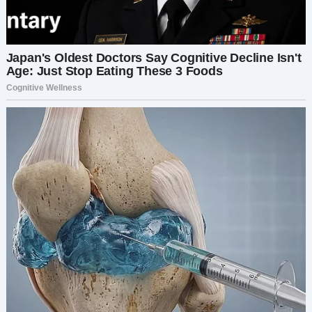
Мой муж осел дома, когда его турнули из
фирмы «по обоюдному соглашению сторон».
Больше его никуда не взяли. Почему-то. Моя же
карьера, напротив, пошла вверх. Мы
отказались от няни, и Костя с рвением взялся
выполнять роль «яжеотца». Шестилетняя
Мариша души в Косте не чает, а меня скоро
перестанет узнавать. Пока спасает