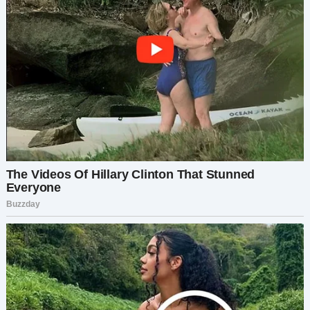
разглядывая подарок. Мутным взглядом
смотрит на небо и на меня.
— Ремешком затянешь, нормально будет, —
уверяю его и быстрым взглядом прощупываю
дам у подъезда — они довольны.
На кухонном столе — початые сливки, мой
любимый апельсиновый ликёр и две стопки. На
тарелке истекает соком затейливая горка
фруктов. Эта дура ещё тут хозяйничала!
Костя бочком протискивается мимо меня и
свешивается из окна.
— Поймала тебя с поличным, коняга твоя? —
ехидничает снизу Люська.
Замечательно! Весь двор уже в курсе
похождений моего муженька. Иду в прихожую
и натягиваю брюки и пиджак. Придирчиво
оглядываю взглядом свою тощую фигурку и