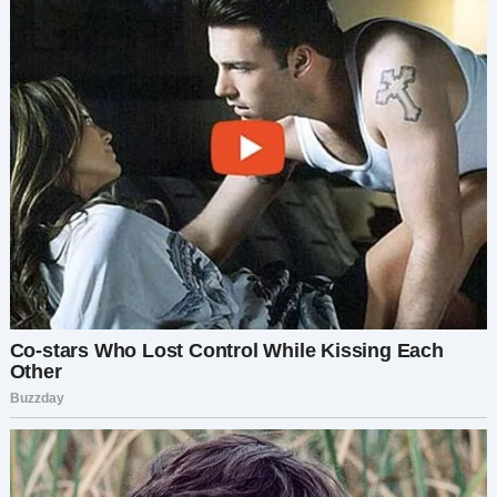
буквы.
В джакузи стоит Жужа, мама Маришиной
подруги, а рядом Костя.
— Застрял? — не нахожу других слов. — Это
должно помочь.
Утром я торопилась и не вытащила фен из
розетки. Дую в него, как ковбой в дуло
револьвера, и включаю на полную мощь.
— Нет! — Жужа выскакивает из джакузи с
несвойственной для её размеров прытью.
Еле успеваю отойти в сторону. Костя
выпрыгивает следом и падает передо мной на
колени.
— Оленька, родная, ты всё неправильно поняла.
Я тебе всё объясню!
Он покрывает поцелуями мой живот, а я
привычными движениями сушу ему волосы. В