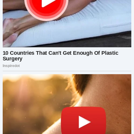
— Что ты наделала? — ревёт белугой Жужа в
ванной. — У нас двое детей!
Не обращая внимания на её завывания,
запираю входную дверь изнутри и кладу в
карман свои и Костины ключи.
— Думаю, Андрюха здесь будет минут через
пять, — заявляю мужу, присаживаясь на
тумбочку и смотрю на часы. — Время пошло. И
не вздумай прихватить лишнего.
Вряд ли у него это получится. В семейной
шкатулке денег на месяц. Остальное я всё
храню на счетах, зная какой муж транжира …
Бывший муж…
— Дай Жуже что-нибудь надеть, — просит он. —
В тебе человеческое осталось хоть что-
нибудь?
— Не держу чехлов для танка, — проглатываю