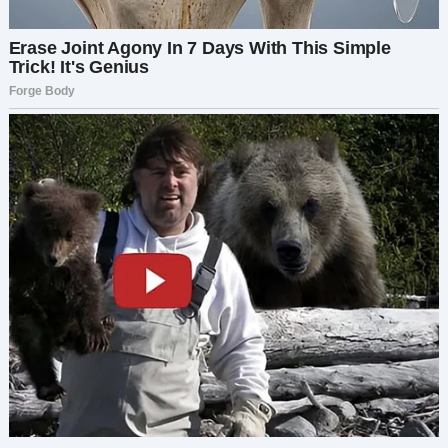
фотография на стене.
Кручу на руле колёсико, взглядом выискивая в
телефонной книжке бортового компьютера
надпись «Любимый» и с наслаждением вдыхаю
аромат нового кожаного салона. Нажимаю
вызов и с блаженной улыбкой считаю
монотонные гудки, пока приятный женский
голос не сообщает мне, что абонент не может
подойти к телефону. Странно для человека, не
выпускающего из рук смартфон даже в
туалете. Марину мы вчера на месяц отправили
к моей маме в деревню. Так что, скорее всего,
драгоценный супруг отсыпается после ночных
виртуальных покатушек на танке.
На шестую годовщину свадьбы Костя заказал у
меня в подарок полный комплект: мобильник,
часы и наушники. Принеся в зубах шефу
подписанный контракт на двести лямов, я