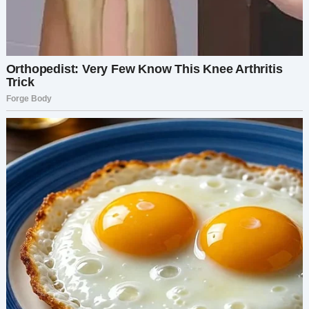
Выражайте свои чувства: Поделитесь со своим
парнем тем, как его действия повлияли на вас
эмоционально. Используйте утверждения типа
«я», чтобы передать свои чувства, не возлагая
на него вину, например, «Я почувствовала себя
обиженной и обманутой, когда узнала о
сфабрикованной ситуации».
Узнайте его точку зрения: Позвольте ему
объяснить свои мотивы и причины,
побудившие его пройти тест. Понимание его
точки зрения может внести ясность и
контекст.
Оцените отношения:
Оцените уровень доверия: Подумайте, можно
ли восстановить доверие и готовы ли обе
стороны работать для достижения этой цели.