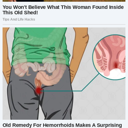
Восстановление доверия требует времени,
терпения и последовательных усилий со
стороны обоих партнеров. Очень важно
установить четкие границы и ожидания, чтобы
предотвратить подобные проблемы в
будущем. Если обе стороны стремятся к
исцелению и росту, преодолеть эту проблему
вполне возможно.
Однако если обман нанес непоправимый
ущерб или одна из сторон не желает работать
над восстановлением доверия, возможно,
стоит подумать о прекращении отношений
ради благополучия обоих людей.
В конечном счете, при определении
оптимального пути развития событий
решающее значение имеют открытое