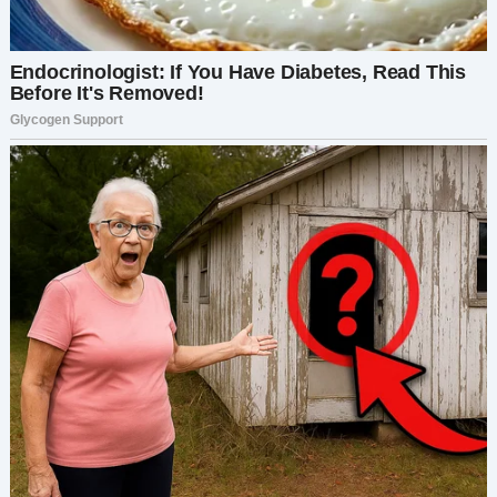
Подумайте о совместимости: Определите,
совпадают ли ваши ценности и можете ли вы
представить себе совместное будущее,
несмотря на разрыв доверия.
Обратитесь за профессиональной помощью:
Терапия для пар: Обращение к
лицензированному психотерапевту может
способствовать открытому диалогу и помочь
решить глубинные проблемы, способствующие
возникновению недоверия.
Индивидуальное консультирование: Оба
партнера могут извлечь пользу из
индивидуальных занятий, чтобы проработать
личные неуверенности и выработать более
здоровую динамику отношений.
Движение вперед: