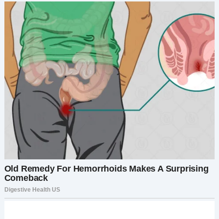
сиденье открыл дверь и вышел.
Это был красивый мужчина лет сорока. Он был
элегантно одет и внимательно осмотрел
девочку, чтобы убедиться, что с ней всё в
порядке.
— Будь осторожнее, маленькая, — сказал он
голосом, который показался ей знакомым.
И тут она услышала голос своей мамы за
спиной.
— Джо?
При этом имени мужчина вздрогнул и с
изумлением посмотрел на женщину.