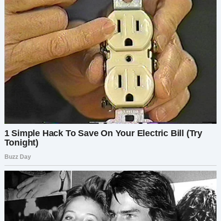
— Давайте зайдём внутрь, я здесь, чтобы
передать подарок дочери делового партнёра.
Там и поговорим, — предложил он.
— Мы не можем вернуться туда, Джо, после
всего, что случилось…
— Что произошло?
Выслушав жену, Джо вернулся с ними в зал
вечеринки. Когда мамы снова начали смеяться
над ними, он выступил в защиту дочери:
— У нашей дочери может не быть таких дорогих
нарядов, как у ваших детей, но у неё есть
доброе сердце. А вот у вас, похоже, души
совсем бедные.