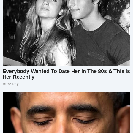
Никто не нашёлся, что ответить. А те, у кого
были слова, боялись перечить богатому
мужчине.
Джо забрал жену и дочь домой, где они обо
всём поговорили. Оказалось, что в день аварии
он был в куртке друга. Огромный камень ударил
его по голове, и он потерял сознание.
Очнувшись, он ничего не помнил. Из-за
документов, найденных у него, его приняли за
его друга, у которого не было ни семьи, ни
близких.
Память вернулась к нему не сразу. А когда
вернулась, Мэдисон и Труди уже переехали.
— Мы вынуждены были это сделать, — сквозь