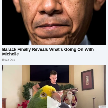
слёзы сказала она. — Мы потеряли дом из-за
долгов.
Джо пытался их разыскать. Тем временем он
открыл собственный шахтёрский бизнес,
много работал и стал миллионером.
Теперь, когда он снова нашёл свою семью, он
был полон решимости наверстать упущенное.
Он перевёз Мэдисон и Труди в свою
роскошную квартиру, где надеялся прожить с
ними счастливо и наконец по-настоящему
узнать свою дочь.