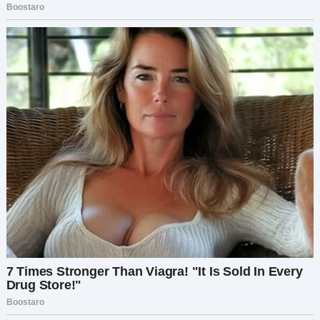
потрясающим.
— Спасибо, мам, мне очень нравится! — с
радостью сказала Труди. — Не терпится
показать его всем!
Но когда она пришла на вечеринку, многие
богатые дети и их родители начали смеяться
над её нарядом.
Труди расплакалась и выбежала из здания. Она
так сильно плакала, что не смотрела под ноги и
врезалась прямо в белый лимузин,
подъехавший ко входу.
Она стояла, ошеломлённая, когда водитель
вышел и начал ругаться на неё. Но он тут же
замолчал, как только пассажир на заднем