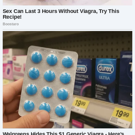
условие, — сказал он, дождавшись, пока
утихнут радостные крики. — Все наряды
должны быть куплены в магазине одежды
«Фонтейн». Разумеется, будут скидки.
Узнав о вечеринке, Труди с воодушевлением
рассказала матери:
— Мам, там будут все! Я просто обязана пойти!
Нам нужно скорее выбрать мне платье.
— Да-да, конечно, — ответила Мэдисон,
скрывая своё беспокойство.
Денег у неё почти не было, кроме 100 долларов,
которые ей оставили на чай в ресторане, где
она работала по утрам. «Как-нибудь
выкрутимся», — подумала она и повела дочь в