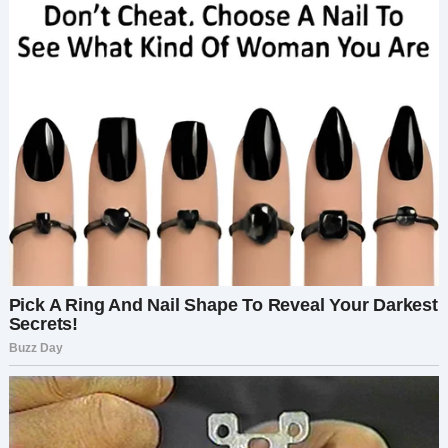
— Это действительно ты? — спросила Мэдисон,
подходя ближе.
— Мэдди? — удивлённо прошептал он, затем
посмотрел на Труди и назвал её имя.
Через мгновение трое уже крепко обнимали
друг друга. Это был её муж, которого она
считала погибшим пять лет назад.
— Труди, это твой отец!
— Я наконец вас нашёл!
— Что случилось? Где ты был? — спросила жена,
не выпуская его из объятий.