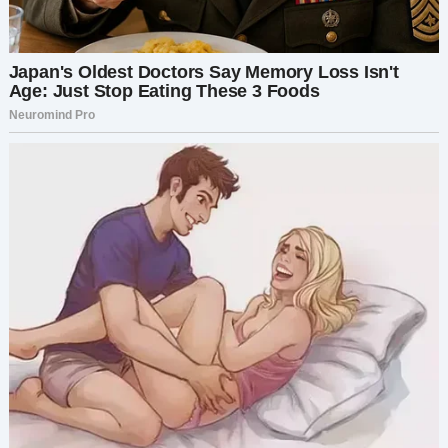
Жизнь давалась им нелегко, особенно после
того, как закончились небольшие сбережения
мужа. Даже на простую еду едва хватало, но
каким-то образом Мэдисон справлялась.
Так они и жили, пока судьба однажды не
изменила их жизнь.
К тому времени Труди окончила детский сад, и
одна из её богатых одноклассниц пригласила
всех на день рождения. Приглашение объявил
дворецкий именинницы.
— Мисс Белла Ла Фонтейн устраивает
особенную вечеринку в честь своего дня
рождения. Вы все приглашены, но есть одно