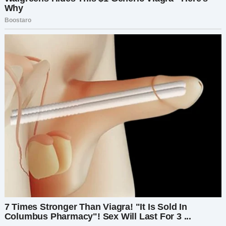
магазин.
Но когда она увидела ценники на платья, то
поняла, что имеющихся денег не хватит даже
впятеро. В итоге они тихо покинули магазин, а
те, у кого были деньги, спокойно делали
покупки.
Мэдисон было больно видеть разочарование
дочери, но она придумала выход. Она пошла в
магазин тканей, выбрала материал, похожий на
тот, что использовался для платьев в
«Фонтейн», и принесла его домой.
— Подожди немного, милая, скоро у тебя будет
платье, — пообещала она.
На пошив ушла вся ночь, но результат оказался