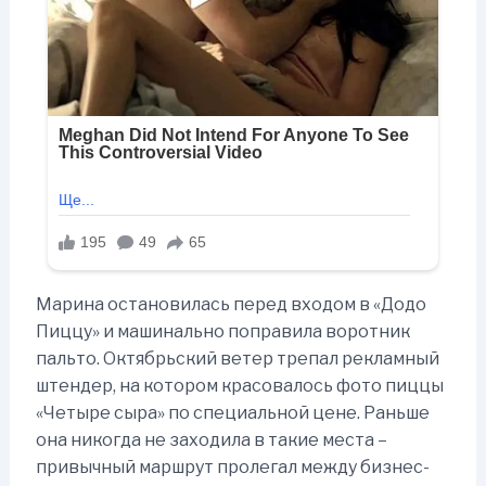
Марина остановилась перед входом в «Додо
Пиццу» и машинально поправила воротник
пальто. Октябрьский ветер трепал рекламный
штендер, на котором красовалось фото пиццы
«Четыре сыра» по специальной цене. Раньше
она никогда не заходила в такие места –
привычный маршрут пролегал между бизнес-