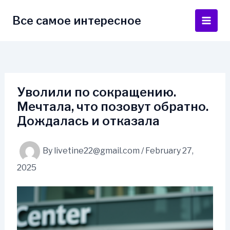
Skip
to
Все самое интересное
Main
content
Men
Уволили по сокращению.
Мечтала, что позовут обратно.
Дождалась и отказала
By
livetine22@gmail.com
/
February 27,
2025