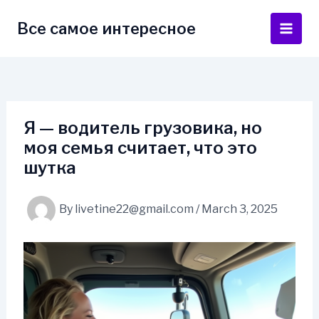
Skip
to
Все самое интересное
Main
content
Men
Я — водитель грузовика, но
моя семья считает, что это
шутка
By
livetine22@gmail.com
/
March 3, 2025