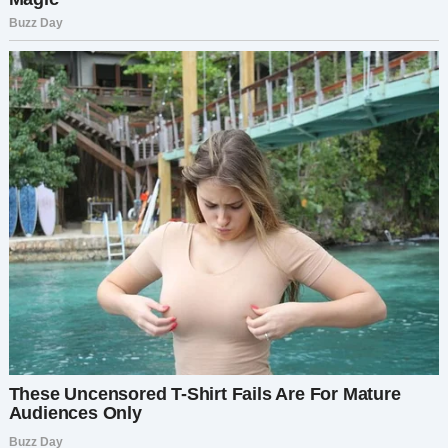
Справедливо.
Это слово повисло в воздухе, полное иронии.
Я почти пожалела ее. Как же жалко она
выглядела, так уверенная, что имеет право на
что-то.
Но я больше не была той десятилетней
девочкой, которая отчаянно искала ее любви.
Я улыбнулась.
К счастью для меня, бабушка все
предусмотрела.
На следующий день мы отправились к ее
адвокату, и он сказал то, что я уже знала.