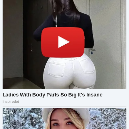
на нее.
Ее лицо застыло. Пальцы сжались в кулаки.
Адвокат продолжил.
— Моей дочери, которая давным-давно дала
понять, что семья — это выбор, и она его не
сделала, я не оставляю ничего. У нее уже есть
все, что она когда-то хотела, как она сама
говорила.
Лицо моей матери покраснело.
— Моему внуку, ее сыну, я желаю добра. Но мой
дом, дело всей моей жизни, принадлежит тому,
кто никогда меня не бросал.