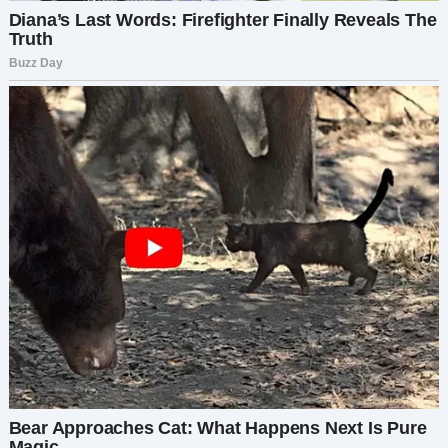
между тобой, мной и твоим братом.
Я рассмеялась — резко, холодно. Не потому что
было смешно, а потому что это было верхом
наглости.
— Ты правда думаешь, что заслуживаешь долю?
— мой голос оказался еще холоднее, чем я
ожидала.
Она склонила голову, будто именно я сейчас
вела себя неразумно.
— Конечно. Она была моей матерью, а у нее
было двое внуков. Деньги должны быть
поделены справедливо.