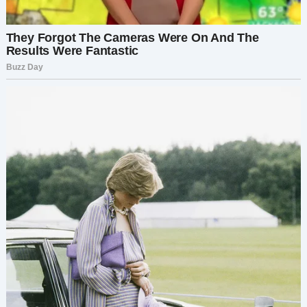
Моя мать, как будто у нее было хоть какое-то
право быть здесь, спустя столько лет. Она не
выглядела ни раскаявшейся, ни опечаленной.
Она сразу перешла к делу.
— Нам нужно поговорить о доме.
Я моргнула, пытаясь осознать, что она вообще
говорит.
— …Что?
Она раздраженно вздохнула, будто это я была
тут неразумной.
— Его нужно продать, это очевидно. И деньги
должны быть разделены честно. На троих —