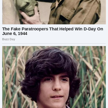
воротник брата.
— Ой, да зачем мне это? У меня есть все, что мне
нужно.
Все. Кроме меня.
Это был последний раз, когда я пыталась.
Она больше не выходила на связь. Вскоре
переехала, а я научилась жить без матери. У
меня была бабушка, и ее было достаточно. Она
была моей опорой, моим светом. Она дала мне
понять, что я не ошибка.
Но время делает свое дело.
Мне было тридцать два, когда бабушка ушла.