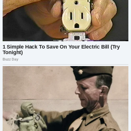
нее открытку, раскрашивая каждый уголок,
делая ее идеальной. Это был мой способ
сказать:
Я все еще люблю тебя. А ты меня?
Я протянула открытку дрожащими руками.
— Я сделала это для тебя.
Она едва взглянула на нее, прежде чем
передать моему брату.
— Держи, дорогой. Это для тебя.
Я замерла.
— Н-но… я сделала это для тебя…
Она лишь махнула рукой, уже поправляя