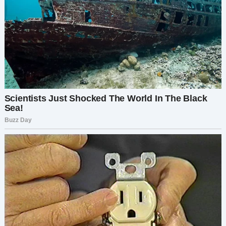
Она с любовью поправляла волосы моему
брату, целовала его в лоб. Когда же ее взгляд
скользнул по мне, в нем не было ни тепла, ни
радости.
— Привет, мама, — сказала я, заставив себя
улыбнуться.
Ее губы слегка поджались.
— О. Ты здесь.
Вот и все. Ни объятий, ни радости, ни даже
намека на то, что мое присутствие для нее что-
то значит.
Но я старалась. Я потратила часы, создавая для