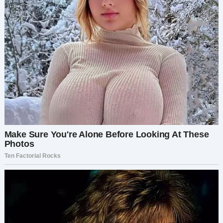
Наступила оглушительная тишина.
Мать вскочила, ее щеки пылали от злости. Она
не стала дожидаться окончания чтения
завещания.
Развернулась и вышла, стуча каблуками по
полу.
Это был последний раз, когда я ее видела.
И впервые в жизни я не чувствовала, что что-то
потеряла.
Я уже победила.