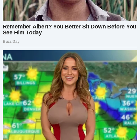
Это была такая потеря, от которой мир
становится пустым, как будто тебя лишили
жизненно важной части самого себя.
Следующие дни я провела, разбирая ее вещи,
вновь переживая воспоминания, пытаясь
осознать, что ее больше нет.
И вот раздался стук в дверь.
Я вытерла лицо, ожидая увидеть соседа или
старого друга бабушки.
Но когда открыла…
Мое тело застыло.
Передо мной стояла она.