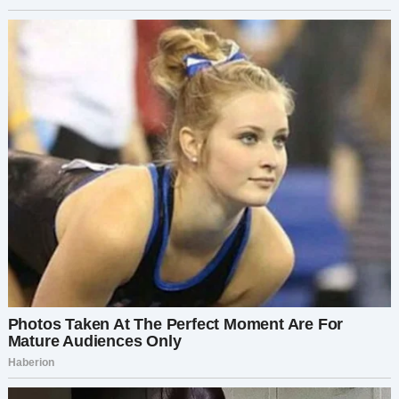
Завещание будет зачитано на похоронах.
И вот женщина, которая отказалась от меня,
которая видела во мне лишь ошибку, была
вынуждена сидеть перед людьми, которые
действительно меня любили, и ждать, что же
ей достанется.
Адвокат прочистил горло и начал читать.
— Моему любимому внуку я оставляю все. Мой
дом, мои сбережения, все, что я нажила за свою
жизнь, достанется тому, кто был рядом со мной,
кто любил меня, когда мне нечего было дать
взамен.
По залу пробежал шепот, но я смотрела только