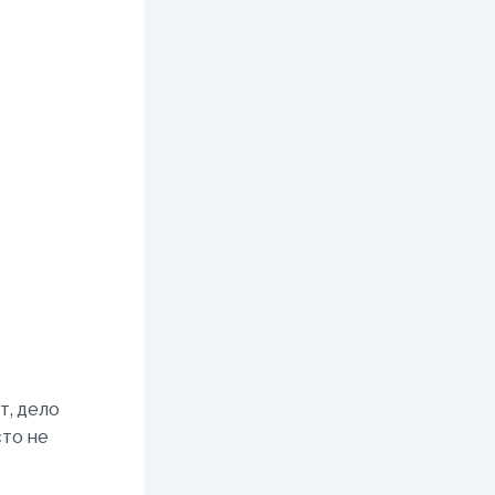
т, дело
сто не