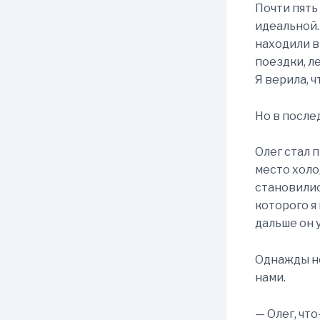
Почти пять
идеальной.
находили в
поездки, л
Я верила, ч
Но в после
Олег стал 
место холо
становилис
которого я
дальше он 
Однажды но
нами.
— Олег, чт