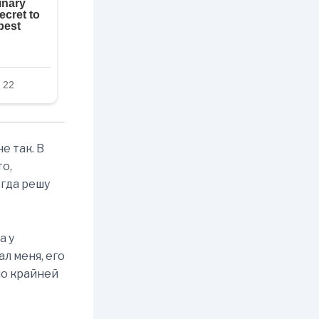
е так. В
то,
огда решу
а у
л меня, его
по крайней