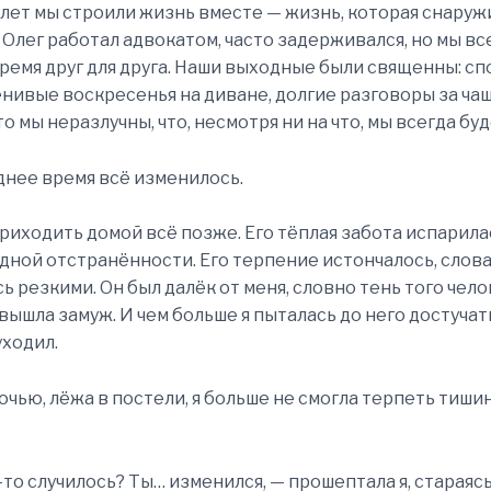
 лет мы строили жизнь вместе — жизнь, которая снаруж
 Олег работал адвокатом, часто задерживался, но мы вс
ремя друг для друга. Наши выходные были священны: с
енивые воскресенья на диване, долгие разговоры за ча
то мы неразлучны, что, несмотря ни на что, мы всегда бу
днее время всё изменилось.
приходить домой всё позже. Его тёплая забота испарила
дной отстранённости. Его терпение истончалось, слов
ь резкими. Он был далёк от меня, словно тень того чело
 вышла замуж. И чем больше я пыталась до него достучат
уходил.
чью, лёжа в постели, я больше не смогла терпеть тиши
о-то случилось? Ты… изменился, — прошептала я, стараяс