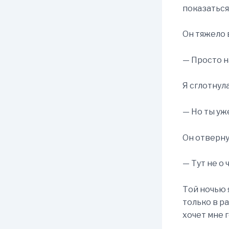
показаться
Он тяжело 
— Просто н
Я сглотнула
— Но ты уже
Он отверну
— Тут не о 
Той ночью 
только в ра
хочет мне 