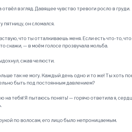
а отвёл взгляд. Давящее чувство тревоги росло в груди.
ту пятницу, он сломался.
увствую, что ты отталкиваешь меня. Если есть что-то, чт
сто скажи, — в моём голосе прозвучала мольба.
ыдохнул, сжав челюсти.
ольше так не могу. Каждый день одно и то же! Ты хоть п
ельно быть под постоянным давлением?
лю на тебя! Я пытаюсь понять! — горячо ответила я, сер
.
рукой по волосам, его лицо было непроницаемым.