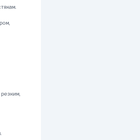
тякам.
ром,
 резким,
.