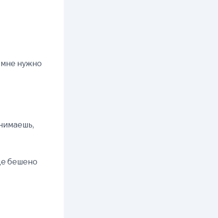
о мне нужно
онимаешь,
дце бешено