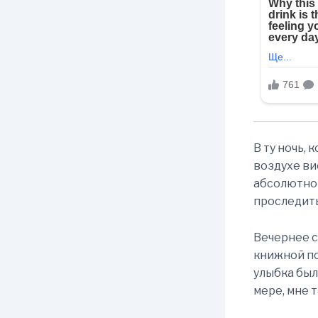
В ту ночь, 
воздухе ви
абсолютно н
проследить
Вечернее с
книжной по
улыбка был
мере, мне т