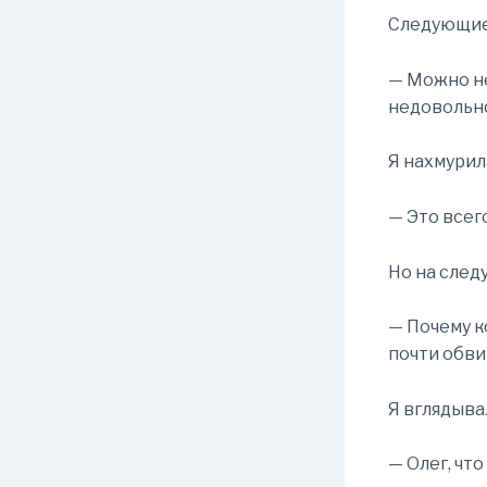
Следующие 
— Можно не
недовольно
Я нахмурил
— Это всего
Но на след
— Почему к
почти обв
Я вглядывал
— Олег, чт