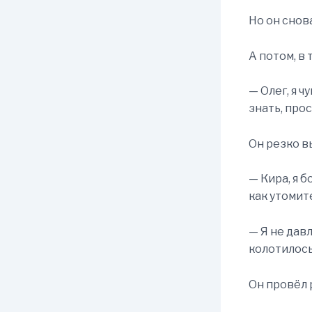
Но он снов
А потом, в 
— Олег, я ч
знать, про
Он резко в
— Кира, я б
как утомит
— Я не дав
колотилось
Он провёл 