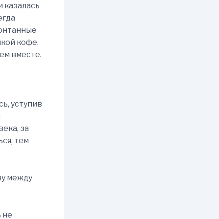
и казалась
егда
понтанные
шкой кофе.
дем вместе.
сь, уступив
а
века, за
ься, тем
ну между
ь не