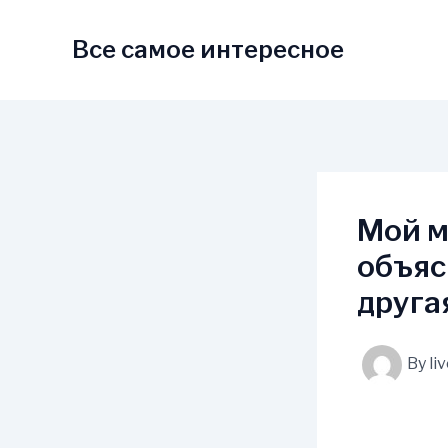
Skip
to
Все самое интересное
content
Мой м
объяс
друга
By
li