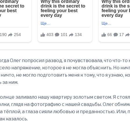
когда Олег попросил развод, я почувствовала, что что-то н
село напряжение, которое я не могла объяснить. Но нич
ичто, не могло подготовить меня к тому, что я узнаю, к
 за ним.
олнце заливало нашу квартиру золотым светом. Я стоял
лки, глядя на фотографию с нашей свадьбы. Олег обнима
а тёплой, а глаза сияли любовью и преданностью. Или, 
ак казалось.