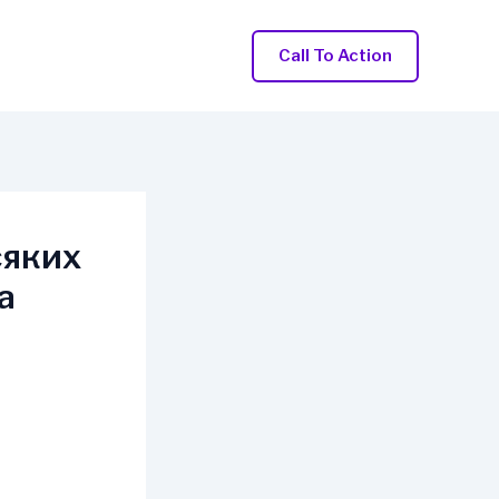
Call To Action
сяких
а