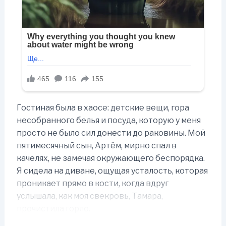
Гостиная была в хаосе: детские вещи, гора
несобранного белья и посуда, которую у меня
просто не было сил донести до раковины. Мой
пятимесячный сын, Артём, мирно спал в
качелях, не замечая окружающего беспорядка.
Я сидела на диване, ощущая усталость, которая
проникает прямо в кости, когда вдруг
услышала, как моя свекровь, Тамара,
прочистила горло.