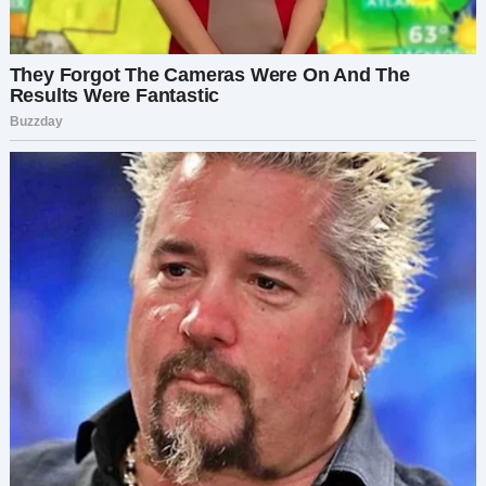
какой-то момент я поняла, что испытываю к ней
чувства. Не дружеские. Настоящие.
Это было неожиданно. Странно. Немного
страшно. Я никогда не думала, что могу быть с
женщиной. Но рядом с Мирой я чувствовала
себя понятой, увиденной. Так, как Рис никогда
меня не видел.
Я долго боролась с собой. А вдруг осудят? А как
быть с сыном? Но в итоге поняла: я тоже
заслуживаю счастья. И если моё счастье — с
Мирой, значит, я должна идти за ним.
Я призналась ей в своих чувствах, дрожа от
страха. А она… она улыбнулась. Та тёплая,
искренняя улыбка, от которой у меня потекли
слёзы.