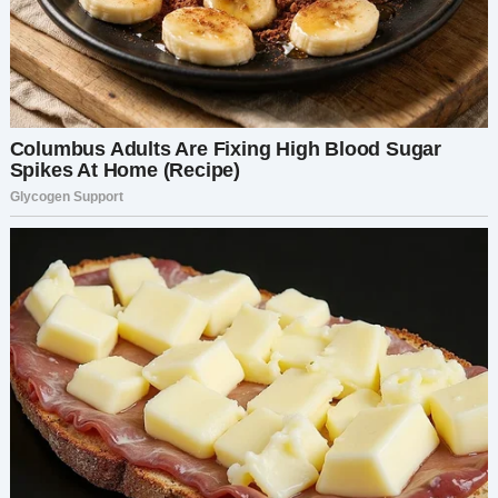
всё сложно, что они с женой уже не вместе. У
неё не было причин ему не верить.
Пока она говорила, я вдруг почувствовала
странное родство с ней. Мы обе были преданы
одним и тем же человеком. Обе запутались в
его лжи. Мы проговорили несколько часов,
делились болью, злобой, растерянностью. В
итоге — у нас возникла удивительная связь.
Следующие дни пролетели как в тумане. Мы с
Мирой решили поговорить с Рисом вместе. Его
лицо, когда он увидел нас в кафе, было
бесценно. Он мялся, пытался всё отрицать, но у
нас были скриншоты, факты, доказательства.
На этот раз ему не отвертеться.
Всё было болезненно и грязно. Рис съехал. Я