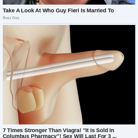
— Я чувствую то же самое, — сказала она.
И вот в этом был настоящий финал. Не в том,
что я нашла новую любовь. И не в мести. А в
том, что я нашла себя. Обрела ту часть, о
которой даже не подозревала. Поняла, что
любовь — бывает разной, неожиданной, но
настоящей. И что за счастье стоит бороться.
Даже если придётся идти против чужих
ожиданий.
Мама, к моему удивлению, поддержала меня.
Она увидела, как я светилась рядом с Мирой, и
сказала, что это — главное. А сын… Сначала был
озадачен, но потом искренне привязался к
Мире. Она была добра, внимательна,
терпелива.