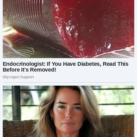
гордости всё испортить.
Я ушла от неё, чувствуя себя ещё более
потерянной. Больше никому не рассказывала.
Продолжала улыбаться при сыне. Спала на
самом краешке кровати. А в голове снова и
снова прокручивались те сообщения…
А сегодня мне написала Мира.
Она сказала, что не знала, что он женат.
Мои руки задрожали, пока я читала её
сообщение. Меня захлестнула волна злости —
горячей, острой. А потом — странное чувство…
жалости? Эта женщина, Мира, тоже была
жертвой. Рис обманул нас обеих.