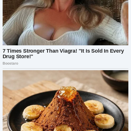
Я уставилась в экран, пытаясь хоть как-то всё
осмыслить. Что теперь? Сказать Мире всю
правду? Снова поговорить с Рисом? А что
делать с мамой, чьи слова до сих пор звенят в
голове, как приговор — «Семья важнее твоей
боли»?
После бессонной ночи я поняла: мне нужно
поговорить с Мирой. Я ответила ей и
предложила встретиться за чашкой кофе. Она
согласилась. Мы договорились о встрече на
следующий день.
Когда я села напротив Миры, я увидела
молодую девушку, едва за двадцать, в глазах —
смущение и боль. Она рассказала, что Рис
говорил ей, будто он в процессе развода, что