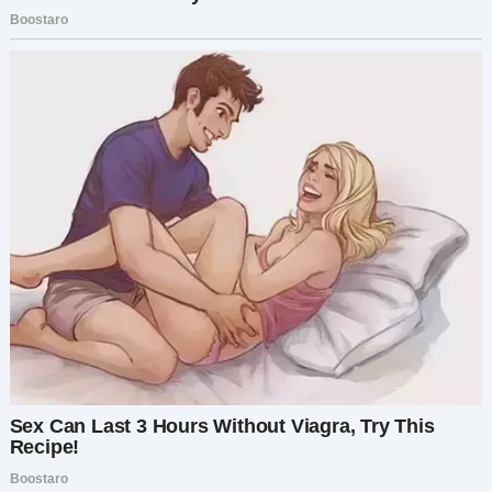
Жизнь не стала идеальной. Были трудности,
слёзы, моменты боли. Но я построила новую
жизнь. Настоящую. Полную любви. Не такую,
как мечтала раньше — но, возможно, даже
лучше.
Главный урок в этом всём — предательство
может стать началом перемен. Пусть
тяжёлых, пусть непредсказуемых, но
настоящих. Не бойтесь слушать своё сердце.
Даже если путь страшный. Даже если он
ведёт туда, куда вы никогда не планировали
идти.
Если с вами случалось что-то подобное —
поделитесь своей историей.
И если эта история тронула вас — поставьте
лайк. Ваша поддержка значит для меня очень