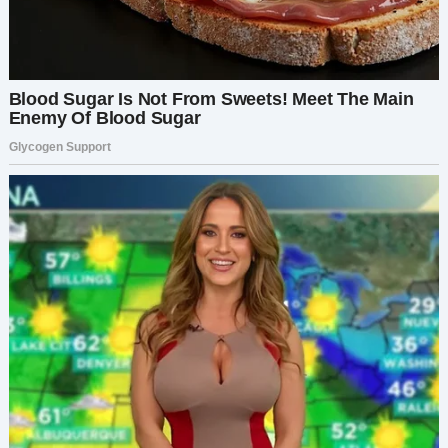
рассказала маме, что произошло. И на этот раз
она наконец увидела мою боль. Сказала, что
была неправа, что поставила «стабильность»
выше моего счастья. Она извинилась.
А потом случился неожиданный поворот.
Пока я пыталась справиться с разводом,
юристами и эмоциональным хаосом, Мира
стала для меня неожиданной опорой. Мы
поддерживали друг друга, делились
переживаниями, смеялись, злились, искали
выход. Оказалось, что у нас много общего —
чувство юмора, ценности, взгляды на жизнь.
Однажды вечером, после тяжёлого дня, Мира
пришла ко мне с бутылкой вина и пачкой
дурацких фильмов. Мы смеялись, плакали… и в