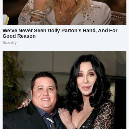
Эти слова только усилили тревогу. Кто он?
Почему она с ним? Почему мы — бабушка и
дедушка, которых она всегда так любила —
вдруг стали «незнакомцами»?
В ту ночь я не могла уснуть. Мысли крутились в
голове одна за другой. Когда раздался звонок, я
подскочила.
— Алло? — прошептала я, затаив дыхание.
— Бабушка… Это я. Эмма… Прости меня,
пожалуйста. Прости нас обоих… Я… я всё
объясню. Только не по телефону.
Голос её дрожал. Я тут же согласилась: