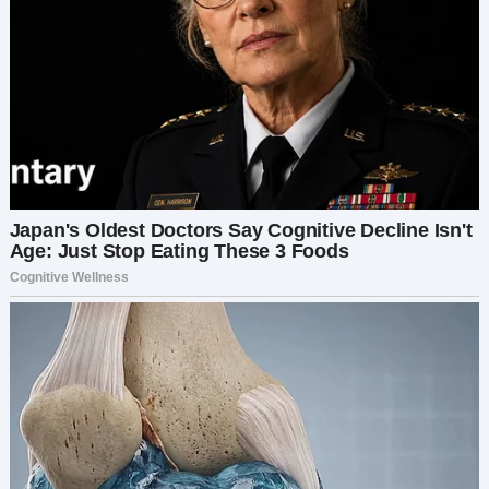
доели свой ужин, когда я вдруг оглядела зал… и
увидела её.
— Георгий, посмотри! Это же Эмма!
Я радостно замахала рукой. Но в тот момент,
когда она заметила нас, её лицо словно
окаменело. Она тут же отвернулась, будто нас
не видела.
— Она нас точно увидела, — прошептала я,
чувствуя, как внутри поднимается тревога.
— Надо подойти, — сказал Георгий. —
Возможно, всё просто.
Мы подошли к их столику. Рядом с Эммой сидел
высокий, элегантный мужчина, но я смотрела