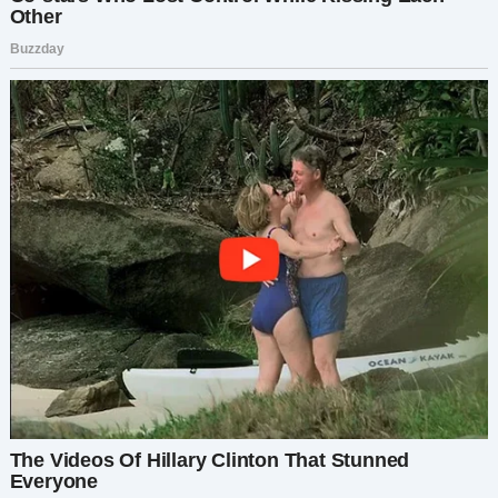
хотела вас обидеть, честно!
— А ссора? Августа Ивановна сказала, вы
ругались…
Эмма поникла.
— Он просил меня делать сомнительные вещи…
подделывать документы, искажать отчёты. Я
отказалась, и мы поссорились. Он угрожал мне.
— Милая моя… — я взяла её за руки. — Ты не
одна. Ты могла бы рассказать нам раньше.
Эмма снова разрыдалась:
— Я так жалею. Я уволилась. Больше не могу так.