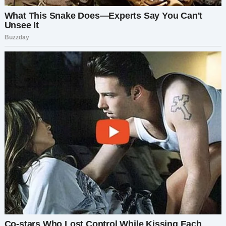
— Тот мужчина… — начала она, вытирая слёзы. —
Это мой начальник. Господин Харитонов. Он
думает, что… что вы умерли.
— Что? — ахнула я.
— Я… Мне нужно было срочно взять отпуск. Я не
справлялась с работой, не успевала. Он давил,
требовал. И тогда я солгала, что вы умерли, и
мне нужно поехать на похороны… Это было
единственное, что пришло в голову.
— Эмма… — Георгий тяжело вздохнул. — Мы всё
понимаем, но ведь ты могла просто сказать
правду.
— Я боялась. А когда вы вошли в ресторан… Я
испугалась, что всё вскроется. Паника. Я не