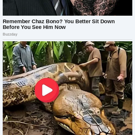
— Приходи завтра. Мы всё обсудим. Мы любим
тебя.
На следующее утро я не находила себе места.
Георгий сидел молча, с беспокойством
наблюдая за мной. Наконец, у дома
остановилась машина. Эмма вышла и
направилась к двери. Я открыла, и она сразу же
разрыдалась:
— Простите меня… Простите…
Я обняла её крепко, как в детстве.
— Всё хорошо, милая. Только расскажи, что
произошло.