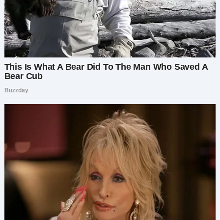
повторяла:
— Почему, Георгий?.. Почему она так поступила?
— Должна быть причина, Женя. Всё не просто
так. Разберёмся.
Когда мы вернулись домой, меня увидела наша
соседка, добродушная и заботливая Августа
Ивановна. Она сразу заметила, что что-то
случилось.
Георгий вкратце объяснил, и глаза у Августы
округлились:
— Я видела её с тем мужчиной на днях… Они
ругались. Сильно. Он кричал. Что-то здесь не
так.