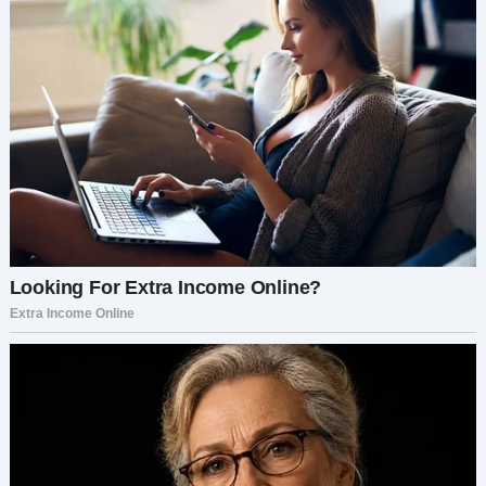
не могли, что следующая встреча с Эммой чуть
не разрушит нашу связь.
Однажды вечером я сказала:
— Георгий, давай сходим куда-нибудь. Хочется
немного побаловать себя. Все говорят об этом
новом ресторане, давай проверим.
Он отложил газету и с улыбкой ответил:
— Прекрасная идея, Женя. Давай устроим себе
маленький праздник.
Мы оделись нарядно, будто на первое
свидание. Ресторан оказался действительно
шикарным — мягкий свет, белоснежные
скатерти, утончённая музыка. Мы уже почти