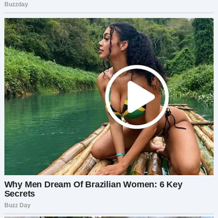
Нашла новую работу в маленькой, честной
фирме. Там меня уважают.
— Вот это по-нашему, — с гордостью сказал
Георгий. — Мы всегда верили в тебя.
Я прижала её к себе:
— Ты сильная, Эмма. Мы всегда рядом. Мы тебя
любим.
Семья снова была вместе. Боль осталась, но её
вытеснили любовь, доверие и прощение. Эмма
сделала ошибки, но нашла в себе силы
признать их и начать сначала. А мы, её бабушка
и дедушка, всегда будем рядом — с открытыми
объятиями и сердцем, полным любви.