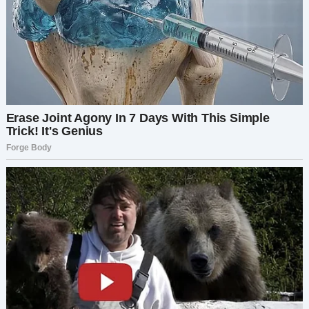
только на неё. А её глаза… в них читался ужас.
— Простите, вы кто такие? — резко спросила
она. — Я вас не знаю. Уходите, пожалуйста.
Мне показалось, что меня ударили в самое
сердце.
— Эмма… как ты можешь?.. — выдохнула я, едва
держась на ногах.
— Простите, мы, наверное, обознались, —
спокойно, но с болью в голосе сказал Георгий и
увёл меня прочь.
Мы вышли из ресторана в полном шоке. Слёзы
сами катились по щекам. В машине я только и