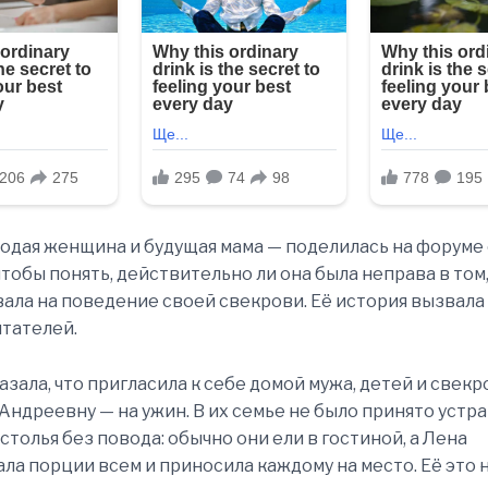
одая женщина и будущая мама — поделилась на форуме
чтобы понять, действительно ли она была неправа в том,
ала на поведение своей свекрови. Её история вызвала
итателей.
азала, что пригласила к себе домой мужа, детей и свекр
Андреевну — на ужин. В их семье не было принято устр
столья без повода: обычно они ели в гостиной, а Лена
ла порции всем и приносила каждому на место. Её это 