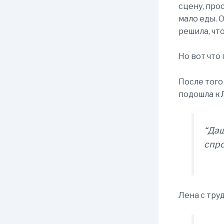
сцену, про
мало еды. 
решила, чт
Но вот что
После того
подошла к 
“
Даш
спро
Лена с тру