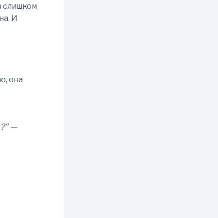
а слишком
на. И
ю, она
?
” —