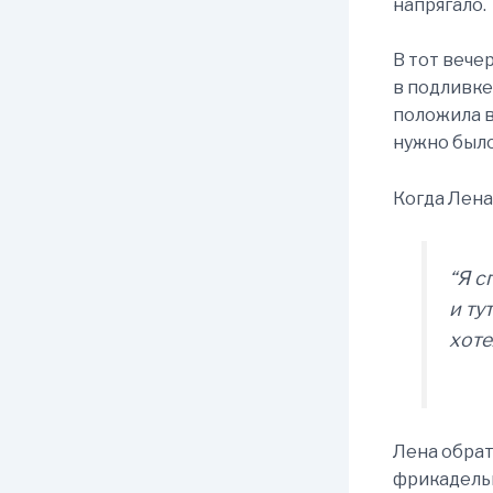
напрягало.
В тот вече
в подливке
положила в
нужно было
Когда Лена
“Я с
и ту
хоте
Лена обрат
фрикадельк