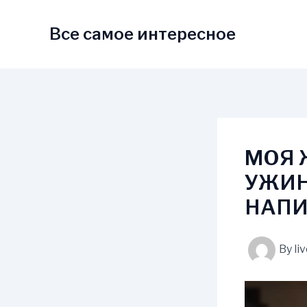
Skip
to
Все самое интересное
content
МОЯ 
УЖИН
НАПИ
By
li