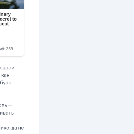
 своей
 как
 бурю
овь —
аивать
никогда не