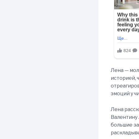
Лена — мол
историей, 
отреагиров
эмоций у ч
Лена расск
Валентину 
большие за
раскладыва