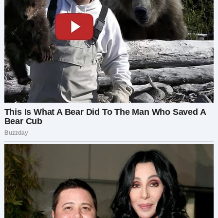
испытывает стыд и раскаяние. Оливия
задумывается о морали, семье и последствиях
вмешательства.
Полная история доступна здесь:
reddit.com/r/TrueOffMyChest