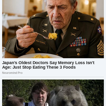
прибытии.
Я кипела внутри. Как он может так поступать с
женой и детьми? И с Кларой, которая, похоже,
ничего не подозревает? Я не могла просто
сидеть и наблюдать за этим. Тогда мне пришла
в голову блестящая идея. Я извинилась и пошла
к…
Краткое содержание:
Во время полёта женщина по имени Оливия
замечает, что мужчина рядом с ней, Джеймс,
флиртует с другой женщиной, несмотря на то,
что у него есть жена и четверо детей. Оливия
вмешивается и с помощью подруги-
стюардессы публично разоблачает его. В
результате роман срывается, и Джеймс