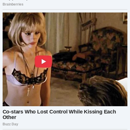
душу в это место.
— Почему ты просто не поговорила со мной?
— Мама, я пыталась. Но каждый раз, когда я
заикалась о чём-то, кроме университета, ты тут
же сводила разговор обратно к учёбе. Я не
видела другого выхода.
Я тяжело вздохнула.
— Ты должна была доверять мне хотя бы в этом
разговоре. Нельзя просто попробовать — и, не
услышав, пойти своей дорогой.
— Я понимаю. Прости за ложь и за то, что
потратила деньги без твоего согласия. Но, мам,
это — моё дело. Это то, чем я хочу заниматься.