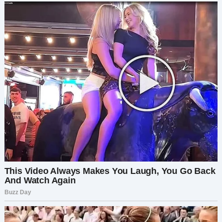
Я посмотрела в её глаза — в них горела
решимость. И я не могла остаться злой, когда
видела, как сильно ей это важно.
— Я горжусь тем, чего ты добилась. Но мне
больно и обидно, что ты не доверилась мне.
— Я понимаю, — прошептала она. — Обещаю, я
верну твоё доверие.
— А что дальше? — спросила я. — Как бы хорошо
ни шёл бизнес, образование тебе всё равно
нужно.
— Я знаю. Я начну учиться дистанционно в
следующем году. Оплачу учёбу сама, из дохода