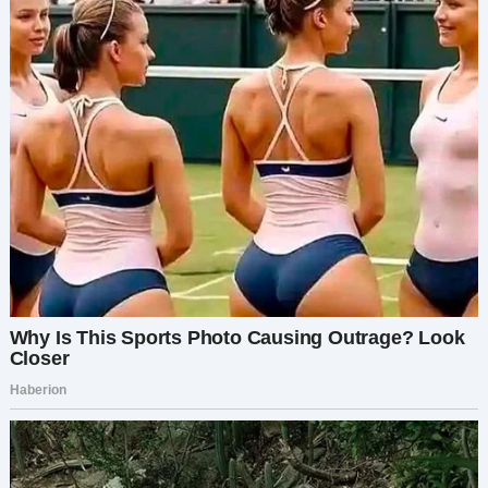
кофейни.
Я кивнула. Мы немного помолчали. А потом я
просто обняла её, чувствуя, как напряжение
уходит.
Анжела провела для меня экскурсию по
кофейне, познакомила с бизнес-партнёром,
показала всё — от склада до меню. И,
признаюсь, я была впечатлена.
Оставалось только надеяться, что она
действительно знает, что делает.