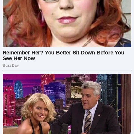
одноклассницей Татьяной и её мамой. Они обе
учились в той же школе, а теперь, как я думала,
— в одном университете с Анжелой.
— Как там моя девочка? — спросила я у Татьяны,
пока она рассматривала платье.
— Простите? — удивлённо переспросила она.
— Ну… Анжела. Она ведь говорила, что приедет
домой только в конце семестра, я давно её не
видела.
— Каролина, я не знаю. Мы с ней встречались
пару раз перед тем, как я уехала в университет,
и я думала, что мы будем соседками по комнате.
Но когда я приехала — оказалось, что она не
поступила.