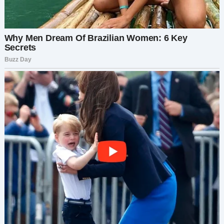
— Анжела, скажи прямо сейчас. Где деньги? На
что ты их потратила?
— Мам, пожалуйста. Просто приедь в кафе на
углу Пятой и Центральной. Через час. Я всё
расскажу.
У меня не было выбора. Я выпила две таблетки
от тревоги и поехала.
Пока ехала, в голове проносились самые
страшные сценарии. Вдруг она в беде?
Когда я подъехала к адресу, Анжела уже ждала
меня у маленького, аккуратного здания. Она
выглядела напряжённой, кусала ногти.
— Мам… Пора тебе кое-что показать, — сказала