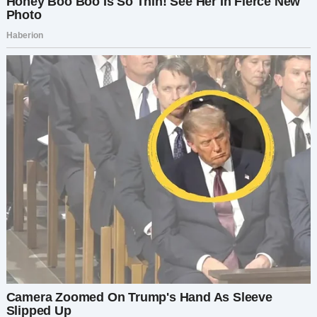
сказать — я знала, как много для тебя значило
моё образование. И я понимаю, что мне не
хватает опыта. Но я хотела попробовать.
Я пыталась быть той поддерживающей
матерью, какой всегда себя считала. Но внутри
всё горело от предательства.
— Анжела, ты хоть понимаешь, насколько ты
подорвала моё доверие? Я полжизни копила
эти деньги…
— Я знаю, мама. Мне жаль. Но ты никогда не
слушала, чего хочу я. Мне казалось, что это был
единственный способ показать тебе свою
мечту.
Я осмотрелась. Она действительно вложила