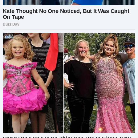
она, ведя меня внутрь.
Мы зашли в уютную кофейню. Аромат свежего
кофе наполнял воздух. На стенах — книги,
картины, уютные уголки. Люди читали, писали,
общались. Атмосфера — как в мечте
интроверта.
— Это моё место, мама, — сказала она. — Я
вложила деньги в открытие своей кофейни.
Живу в квартире над ней.
Я потеряла дар речи.
— Ты… потратила деньги на это? — выдохнула я.
— Да. Я знаю, что солгала. Но я всегда мечтала
открыть своё дело. Мне было страшно тебе