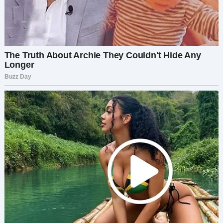
— Анжела, это мама, — сказала я, как только она
ответила.
— Мам? Всё в порядке? У тебя тревожный
голос…
— Я сегодня встретила Татьяну и её маму. Она
сказала, что ты не поступала в университет.
Анжела, что происходит? Пожалуйста,
поговори со мной.
Последовала долгая пауза.
— Мам, давай встретимся. Мне нужно тебе кое-
что показать. Всё объясню, обещаю.