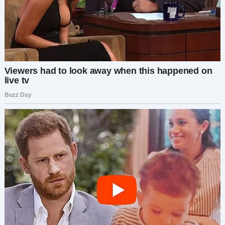
У меня закружилась голова.
Моя дочь, примерная школьница, ни разу не
прогулявшая занятия, солгала всей семье?
— Сколько она уже потратила из фонда? —
спросил Олег, когда я рассказала ему о встрече.
— Двадцать четыре тысячи долларов… —
прошептала я. — Но если она не учится, то куда
они делись?
— Вот это и нужно выяснить. Позвони ей,
Каролина. Пусть объяснит всё.
Я набрала Анжелу сразу, как только вернулась
домой, молясь, чтобы это оказалось ошибкой.