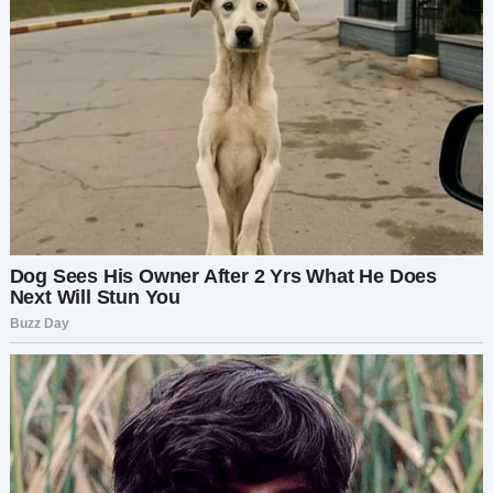
— Хорошо, Каролина, — ответил он, сжав мою
руку. — Начинай сейчас, а через год я
присоединюсь. К тому времени мы выплатим
ипотеку, и я смогу внести свою долю.
Я тогда и подумать не могла, что однажды всё
это обернётся не так, как я себе представляла.
Когда Анжела закончила школу, я должна была
быть внимательнее.
— Ты уверена, что не хочешь, чтобы я помогла
тебе с подачей заявлений в университет? —
спросила я её как-то, пока мы ходили по
супермаркету.
— Мам, да! Я справлюсь сама. Но спасибо, что