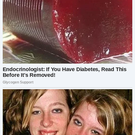
— Всё не так, как ты думаешь. Да, квартира её,
но ей были нужны деньги. Я подумал, зачем
платить чужим, если можно помочь семье?
— Помочь семье? — мой голос сорвался. —
Игорь, я голодала, чтобы заплатить аренду! А ты
спокойно позволял мне кормить твою маму?
Он что-то начал говорить, но я его уже не
слышала. В ушах стоял шум от бешено стучащей
крови.
Потому что в этот момент я поняла: дело не
только в аренде. Я начала сомневаться вообще
во всём.
Этой ночью я почти не сомкнула глаз. В голове
снова и снова крутились наши разговоры о