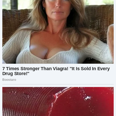
Каждый чек, который я выписывала за аренду,
уходил напрямую на её счёт.
У меня задрожали руки. Я тут же позвонила
Игорю:
— Почему твоя мама указана как наш
арендодатель?
На другом конце повисло молчание. Потом он
тяжело вздохнул:
— Я собирался тебе рассказать…
Почва ушла у меня из-под ног.
— Рассказать что? Что всё это время я
оплачивала пенсию твоей мамы вместо
реальной аренды?
Игорь сразу начал защищаться: