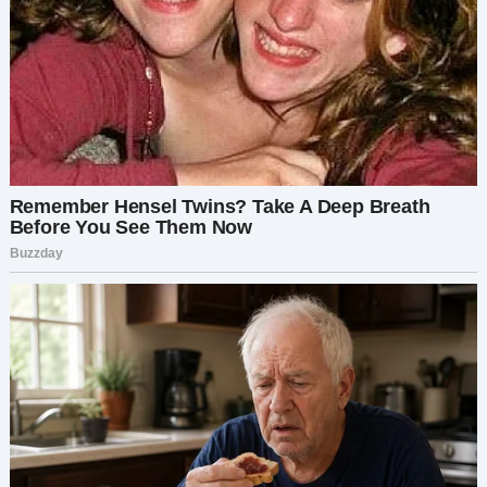
деньгах, его обещания, его отговорки. Я всегда
верила, что мы заодно. Теперь я не была так
уверена.
На следующее утро я решила проверить наши
счета. У нас с Игорем были отдельные финансы
— раньше я думала, что это разумно. Но когда я
пролистала его транзакции, у меня скрутило
желудок.
Он вовсе не испытывал никаких трудностей.
Ужины с друзьями. Новенькие гаджеты.
Выходные на даче с друзьями, о которых я
ничего не знала.
Он не переживал о деньгах — потому что ему не