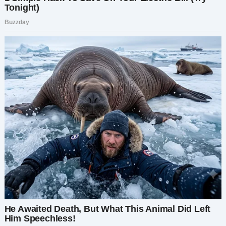
— Знаешь, в каком-то смысле изменял. Ты
предал моё доверие, ты лгал молчанием и
позволял мне страдать, в то время как сам
наслаждался жизнью. Это не любовь, Игорь.
Он опустил глаза:
— Я просто хотел помочь маме…
Я протянула ему папку с документами о
разводе:
— Тогда пусть теперь она помогает тебе.
Расставание было тяжёлым. Раздел
имущества, денег, воспоминаний — всё это
давалось больно. Но впервые за многие годы я
почувствовала свободу.