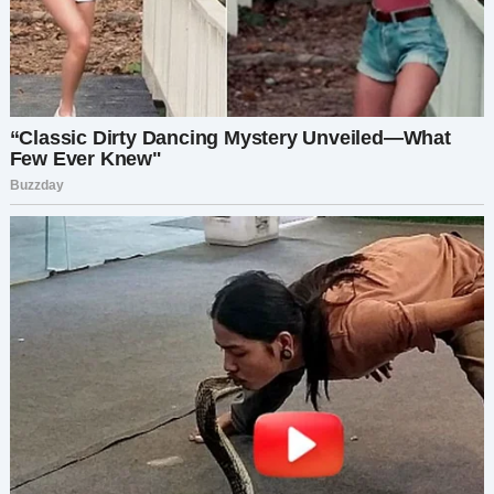
были деньги.
Я смотрела на него в полном недоумении:
— Ей нужны были деньги? Или тебе просто
хотелось сохранить свой беззаботный образ
жизни за мой счёт?
Его молчание сказало больше любых слов.
В ту же ночь я собрала чемодан. Я не знала, куда
идти, но знала, что оставаться больше нельзя.
Я оказалась у своей подруги Клары. Она
увидела меня на пороге и сразу обняла:
— Рассказывай всё.
И я рассказала. Как я истощала себя ради нас,
как доверяла Игорю, как ставила нашу