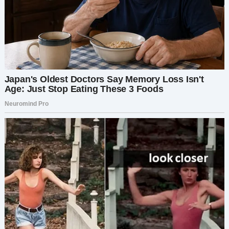
за что было переживать.
Тонула всё это время только я.
Вечером я подошла к нему.
— Игорь, я видела твои расходы.
Он побледнел:
— Ты проверяла мой счёт?
Я только фыркнула:
— Вот о чём ты волнуешься? Не о том, что ты
позволял мне думать, будто мы едва сводим
концы с концами, пока сам развлекался?
Он провёл рукой по волосам:
— Это не так. Я просто… Я думал, ты
справляешься. А маме действительно нужны