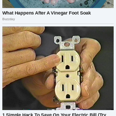
Это было последней каплей. Я больше не была
просто злой — я была окончательно
опустошена.
Через несколько дней мы встретились с
Игорем в кафе. Я была на удивление спокойна.
Он выглядел взволнованным:
— Ты готова вернуться домой?
Я покачала головой:
— Нет, Игорь. Всё кончено.
Его лицо побледнело:
— Я знаю, я всё испортил. Но ведь я тебя не
изменял!
Я сухо рассмеялась: