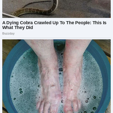
«команду» на первое место — только чтобы в
итоге понять, что играла в одиночку.
Клара качала головой:
— Ты знаешь, что самое странное? Я помню,
когда вы только переехали, Игорь сказал мне,
что квартира принадлежит его маме. Я тогда
подумала, что ты в курсе.
У меня похолодело внутри:
— Он тебе это сказал?
Она кивнула:
— Да, говорил, что это “семейная
договорённость”.
Семейная договорённость… Скорее тщательно
продуманная ложь.