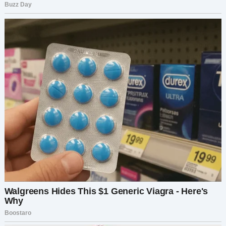
Через несколько месяцев я сняла свою
маленькую квартиру. Она была крохотной, но
моей собственной. И каждый раз, оплачивая
аренду, я знала, куда уходят мои деньги.
Однажды я получила сообщение от мамы Игоря.
Оно было коротким:
“Я не хотела, чтобы ты узнала так. Прости.”
Я долго смотрела на экран, прежде чем
ответить:
“Я тоже прощаю.”
Но не за то, что ушла, а за то, что слишком долго
не ценила себя.
Если я что-то и усвоила, так это то, что любовь
не должна строиться на жертвах, которые