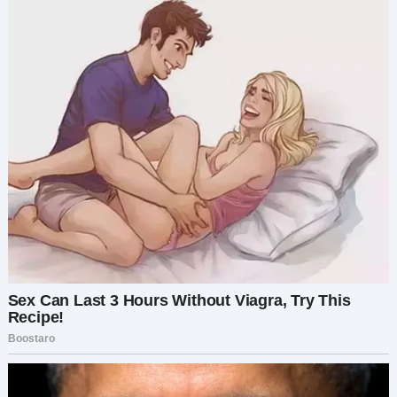
приносит только один человек. Настоящая
любовь — это когда тебя берегут, а не
используют.
И если внутри у тебя зарождается сомнение —
доверься ему. Оно никогда не ошибается.
А ты когда-нибудь сталкивалась с
предательством, которое изменило всё?
Расскажи свою историю в комментариях —
давай поговорим.