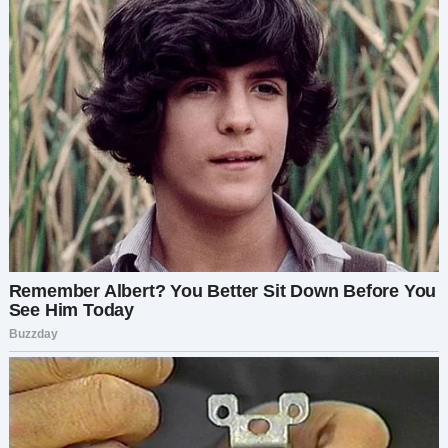
И я вернулась.
Следующие месяцы стали вихрем из терапии,
восстановления и попыток построить жизнь
заново. Мы с Константином начали
планировать новую свадьбу — скромную,
только для нас двоих. Без отвлечений. Без
манипуляций.
Я написала маме письмо, в котором сказала, что
люблю её, но мне нужно пространство. Больше
я не позволю чувству вины или её страхам
управлять моей жизнью.
И когда я стояла у алтаря, глядя в глаза мужчине,
который ждал меня, который любил меня даже
тогда, когда я сама себя потеряла, я знала — я