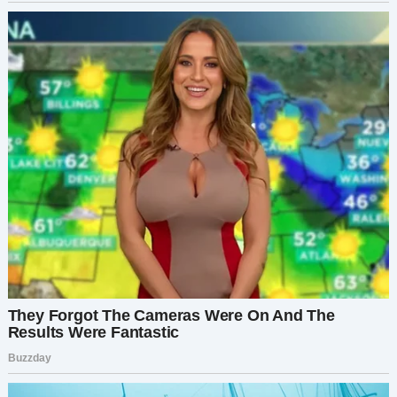
Гнев, который поднялся внутри меня, был
неописуем.
Всю жизнь она контролировала меня,
манипулировала мной. А теперь она украла у
меня самый важный момент моей жизни — из
страха потерять меня.
Я отступила назад.
— Как ты это устроила? — спросила я. — Врачи,
рецепты…
Она призналась. Врач? Она платила ему, чтобы
он убеждал меня в её болезни. Дорогие
препараты? Она возвращала их в аптеку и
принимала поддельные таблетки дома.