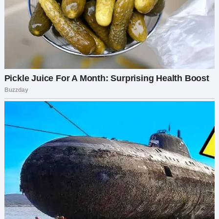
— Девушка… вам никто не говорил? Я даже не
знаю, как сказать это… но ваша мама… не
больна.
Эти слова ударили меня, как грузовик.
Я нервно рассмеялась:
— Что? Нет, это невозможно. Мы были у кучи
специалистов. Она столько раз лежала в
больнице. Я потратила тысячи на её лечение!
Доктор тяжело вздохнул, пролистывая бумаги.
— Я не знаю, что вам говорили другие врачи, но
никакого физического заболевания у вашей
матери нет. Эти анализы… — он постучал по