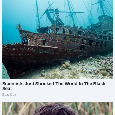
— Я больше не могу, мама, — хрипло сказала я. —
Не могу.
Её глаза расширились:
— Что ты имеешь в виду?
— Я ухожу.
И на этот раз — по-настоящему.
В ту же ночь я собрала вещи. Позвонила
Константину, рыдая, рассказала ему всё.
Долгое время он молчал, а потом сказал:
— Возвращайся домой.