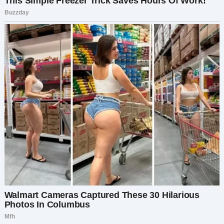
слабость. Не боль.
Вина.
Она не стала отрицать.
Слёзы жгли мои щёки.
— Почему? — прошептала я.
Её губы задрожали:
— Я боялась, доченька. Боялась, что ты меня
бросишь. Я одна тебя растила, всем
жертвовала ради тебя. А потом появился он, и я
перестала быть центром твоего мира. — Её
голос сорвался. — Я просто… хотела, чтобы ты
осталась со мной.