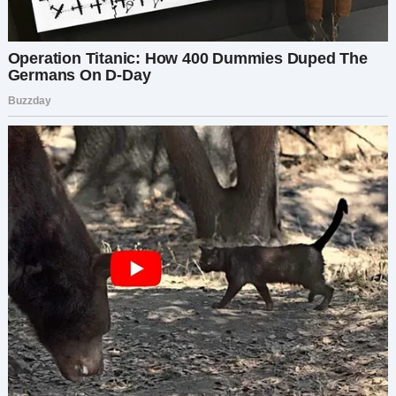
головой с отвращением. — Я бы на вашем месте
их пожаловалась.
У меня подкосились ноги, и я опустилась в
кресло.
Всё было ложью.
Отменённая свадьба. Исчезнувшие
сбережения. Годы жизни, отданные уходу за
ней.
Всё — зря.
Я вышла из кабинета врача, словно в тумане.
Уши звенели. Когда я вошла в дом мамы — ведь
я всё ещё жила с ней — она лежала на диване,