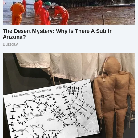
бумагам. — Они не показывают никаких
признаков болезни. Ни рака, ни
дегенеративных заболеваний. Ничего.
Я не могла дышать.
— Но у неё же есть симптомы! — возразила я. —
Слабость, головокружение, боль…
Он кивнул:
— Иногда люди испытывают такие симптомы
по психологическим причинам. Синдром
Мюнхгаузена или тяжёлое расстройство
тревожности. Но я с уверенностью могу
сказать: здесь нет болезни, требующей
лечения. И если кто-то назначал
дорогостоящие препараты… — он покачал