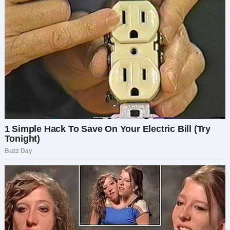
сделала правильный выбор.
Впервые моя жизнь принадлежала только мне.
Жизнь испытывает нас, но только мы сами
решаем, как пройти через эти испытания.
Если вам понравилась эта история —
поделитесь ею с тем, кому она может помочь. И
не забудьте поставить лайк и подписаться на
больше подобных рассказов!