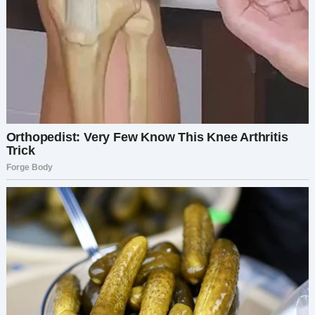
бесконечную череду визитов к врачам,
лекарств и бессонных ночей.
И вот настал момент, который перевернул всё.
Я отнесла её анализы другому врачу — доктору
Гриневу, одному из лучших в городе — в
надежде на новый план лечения, на чудо. Он
внимательно изучал бумаги, хмурясь. А потом
побледнел.
У меня внутри всё похолодело.
— Доктор Гринев? — мой голос дрожал. — Что
случилось? Боже, всё настолько плохо?
Он колебался, глядя на меня с каким-то
странным выражением.