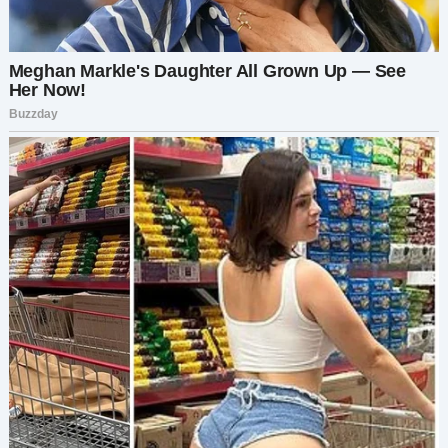
со мной. Я не торопилась, наслаждаясь
моментом.
В аэропорту я увидела их в кафе — они
лихорадочно проверяли телефоны. Я подошла
к их столику и спросила:
— Что-то интересное нашли в выписке по
карте?
Женщина подняла на меня взгляд, лицо её
пылало от злости:
— Вы потратили на нашу карту сотни долларов!
Как вы вообще…
Я перебила её:
— Я ничего не тратила. Но я слышала, как вы
хвастались, что раньше уже обманывали
людей, забирая их места. Так вот, я