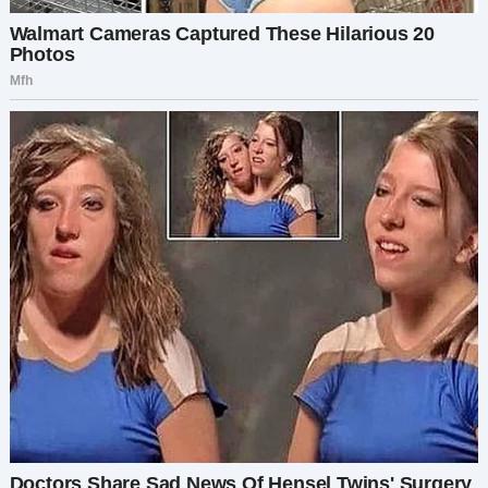
договорилась с авиакомпанией: они начали
расследование ваших махинаций, а я в обмен
получила своё место обратно. И да — вам
выставили счёт за всё шампанское, что вы
выпили сегодня. Считайте это уроком
скромности.
Муж попытался что-то возразить, но его жена
схватила его за руку:
— Пойдём уже, — пробормотала она.
Они поспешно ушли, оставив наполовину
выпитые чашки кофе.
Я села за их столик, заказала себе кофе и,
наслаждаясь каждой секундой, подумала: дело
было не только в месте или деньгах. Главное
было — отстоять себя и не позволить другим