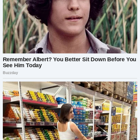
смеялись, потягивали шампанское и делали
селфи. Я прекрасно их видела из своего ряда.
Женщина даже помахала мне с издёвкой, будто
поддразнивая. Я вежливо улыбнулась в ответ,
что явно её озадачило.
Тогда я перешла к действиям. Я незаметно
передала записку той самой стюардессе. Она
прочитала её, кивнула и подошла к паре. Я
наблюдала, как она что-то им шепнула. Их лица
сразу побледнели. Женщина начала спорить,
но стюардесса оставалась непреклонной.
Через несколько минут пара, неохотно
собирая вещи, пошла обратно в 12-й ряд.
Стюардесса подошла ко мне с широкой
улыбкой:
— Они недовольны, но переживут. Ваше место