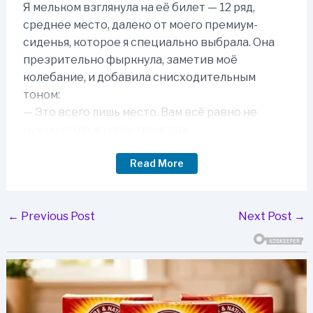
Я мельком взглянула на её билет — 12 ряд,
среднее место, далеко от моего премиум-
сиденья, которое я специально выбрала. Она
презрительно фыркнула, заметив моё
колебание, и добавила снисходительным
тоном:
— Это всего лишь место. Вам всё равно не
нужно столько пространства.
Read More
Её муж ухмыльнулся:
— Да, сделайте доброе дело. Нам надо сидеть
вместе, а вам-то что, вы же не обязаны сидеть
Post
←
Previous Post
Next Post
→
здесь.
navigation
Их наглость была очевидной, и они были
уверены, что я уступлю. Скрывая раздражение,
я протянула им свой билет.