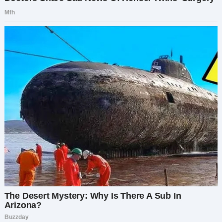
пользоваться добротой.
Позже вечером я выложила финальное
обновление на форум:
“Финал: место вернула, урок преподала. Главное
— напомнила себе, что нужно стоять за себя,
даже в мелочах. А если увидите, как кто-то
пытается нагло пробраться на лучшее место —
не бойтесь поставить их на место. Иногда
немного креативности творит чудеса.”
Пост мгновенно стал вирусным. Тысячи людей
лайкали, делились им и оставляли
комментарии. Многие рассказывали свои
истории о том, как вставали на защиту своих
прав. Было приятно осознавать, что мой опыт
нашёл отклик у стольких людей.