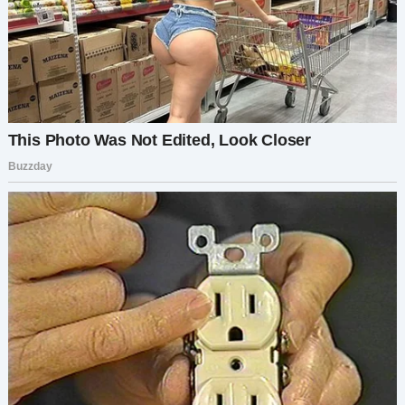
снова вас ждёт.
Когда я возвращалась к своему премиум-месту,
пара бросала в мою сторону злые взгляды.
Женщина прошипела:
— Думаете, вы такая умная, да?
Я пожала плечами:
— Я просто захотела вернуть своё место. Ах да,
и советую вам по прилёте внимательно
проверить выписку по кредитной карте.
Говорят, покупки на борту могут обойтись
недёшево.
Её глаза расширились от ужаса:
— Что вы сделали?!