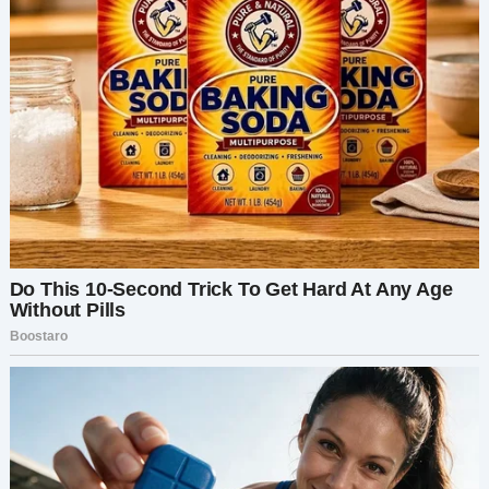
Когда я направилась к 12-му ряду, меня
перехватила стюардесса и тихо прошептала:
— МАДАМ, ВЫ ПОНИМАЕТЕ, ЧТО ЭТО БЫЛА
АФЕРА? ОНИ ПРОСТО ВЫМАНИЛИ У ВАС
ХОРОШЕЕ МЕСТО.
Я улыбнулась и ответила:
— НА САМОМ ДЕЛЕ, У МЕНЯ ЕСТЬ СВОЙ
КОЗЫРЬ В РУКАВЕ.
Глаза стюардессы расширились, но она быстро
поняла и едва сдержала улыбку.
Я устроилась на своём новом месте — в
середине 12-го ряда, зажатая между
подростком с наушниками, из которых гремела
музыка, и пожилым мужчиной, который сразу
заснул, уронив голову мне на плечо. Это было
далеко от идеала, но у меня был план.