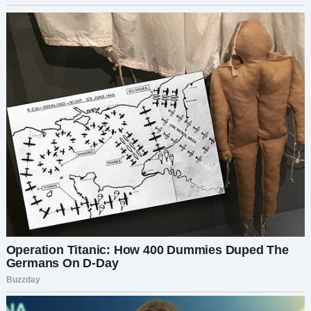
Урок жизни:
Жизнь полна моментов, когда нужно решить —
постоять за себя или позволить другим
воспользоваться собой. Делать правильный
выбор не всегда легко, но это всегда стоит
того. И кто знает — возможно, из неприятной
ситуации родится нечто по-настоящему
ценное.
Если вам понравилась эта история —
обязательно поделитесь ею с друзьями и
близкими. Пусть добро и справедливость
побеждают! А если у вас были похожие случаи
— пишите в комментариях. Мне будет
интересно прочитать ваши истории!