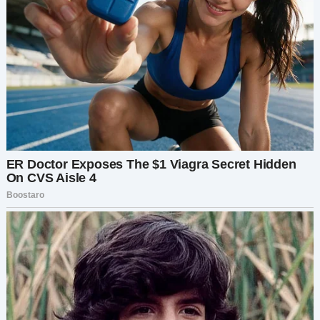
Я достала телефон и зашла на популярный
форум путешественников, где часто делилась
советами и историями. Быстро набрала
сообщение:
“Только что пара обманом выманила у меня
премиум-место, якобы им нужно сидеть вместе.
Следите за развитием событий — будет
интересно!”
Через несколько минут комментарии
посыпались один за другим. Люди
возмущались за меня и с нетерпением ждали,
что будет дальше. Я пока не отвечала — нужно
было дать интриге созреть.
Минут через двадцать пара на моём прежнем
месте явно наслаждалась полётом. Они громко