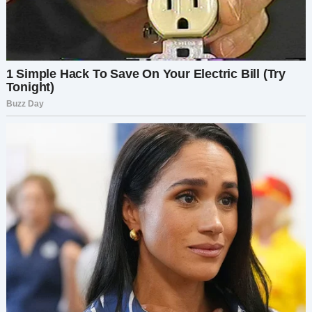
Я не ответила. Просто вернулась на своё
место, вытянула ноги и открыла ноутбук.
Обновила пост на форуме:
“Обновление: вернула своё место. И, кажется,
карма всё-таки догнала мошенников.”
Комментариев стало ещё больше. Люди были в
восторге от развязки. Один пользователь
предложил мне написать книгу о
путешествиях, другой пообещал купить мне
выпить, если когда-нибудь встретимся. Я
усмехнулась и закрыла ноутбук, чувствуя
глубокое удовлетворение.
Но история на этом не закончилась.
Когда мы приземлились, пара поспешно
покинула самолёт, стараясь избежать встречи