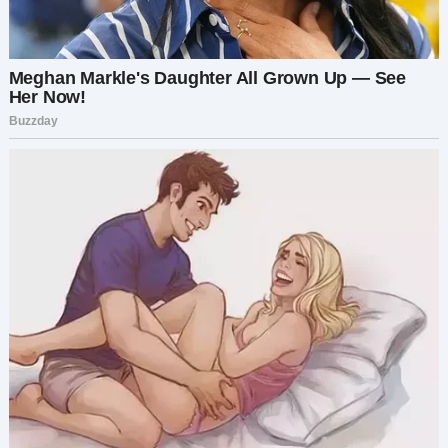
серьёзного разговора.
— Нам нужно поговорить о машине, — начала я.
Он тяжело вздохнул, проводя рукой по
волосам:
— Слушай, я понимаю, что ты злишься, но Алине
действительно была нужна машина. У неё
тяжёлые времена, я хотел помочь.
— Я это понимаю, — ответила я спокойно. — Но
ты даже не посоветовался со мной. Просто
принял решение и ожидал, что я с этим
смирюсь. Так партнёрство не работает.
Он открыл рот, чтобы возразить, но я подняла
руку:
— Я ещё не закончила. Я много думала об этом и