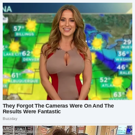
Отстояв себя, я дала понять Артёму, что меня
нельзя принимать как должное. И хотя путь был
непростым, он того стоил.
Если вы вынесете из этой истории что-то одно,
пусть это будет вот что:
не бойтесь
отстаивать себя
. Вы заслуживаете уважения
— и не обязаны соглашаться на меньшее.
Если вам понравилась эта история, поделитесь
ею с друзьями и близкими. И если у вас тоже
был похожий опыт — расскажите в
комментариях. Давайте поддерживать друг
друга и помнить:
мы этого достойны
.