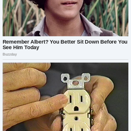
парировала я. — Но, похоже, это правило
работает только тогда, когда тебе это выгодно.
Он уставился на меня, не зная, что ответить. Я
видела, как в его глазах нарастает
раздражение, но меня это уже не волновало.
Три года я вкладывалась в то, что считала
нашим, а оказалось — он всё это время
планировал просто отдать машину сестре. Я не
собиралась так это оставлять.
Следующие несколько дней дома стояла
натянутая тишина. Артём делал вид, что ничего
не случилось, но я видела, как он украдкой
поглядывает на меня, будто ждёт, что я
извинюсь или отступлю. Но я не собиралась.
Я позвонила своей лучшей подруге Марисе и