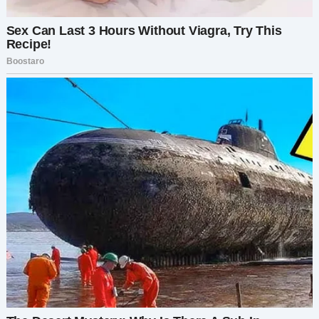
поняла одну вещь. Дело не только в машине.
Речь о взаимном уважении. А сейчас я не
чувствую, что ты уважаешь меня или мои
усилия.
Артём выглядел искренне удивлённым:
— Это неправда. Я тебя уважаю.
— Тогда докажи это, — сказала я. — Потому что
сейчас ощущение совсем другое.
Он замолчал, переваривая мои слова. Наконец
спросил:
— Что ты хочешь, чтобы я сделал?
— Я хочу, чтобы ты взял на себя
ответственность, — сказала я. — Либо выкупи
мою долю машины, либо верни её. И если ты не