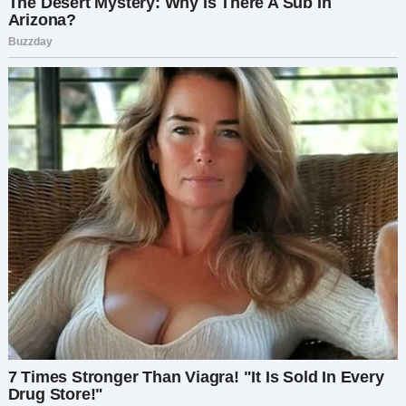
готов этого сделать, нам стоит переосмыслить
наши отношения.
Артёму это не понравилось. Он спорил,
оправдывался, даже пытался давить на
жалость, вспоминая всё, что когда-то сделал
для меня. Но я стояла на своём. Я больше не
собиралась позволять ему манипулировать
мной.
В конце концов, ему пришлось согласиться. Он
взял кредит, чтобы выплатить мне мою долю.
Это было непросто — но он сделал это. И хотя
это не была идеальная развязка, это был шаг в
правильном направлении.
Через несколько недель я сидела на диване с
Марисой, попивая чай и размышляя обо всём,