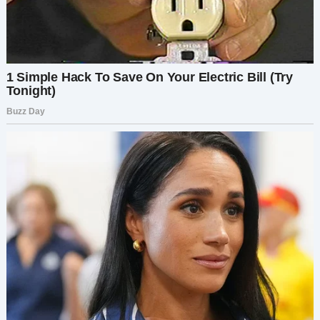
рассказала ей всё. Она молча выслушала, а
потом сказала:
— Ты знаешь, что должна сделать, правда?
— Думаю, да, — ответила я. — Но это будет
непросто.
— Всё, что действительно важно, даётся
тяжело, — сказала она. — Но ты заслуживаешь
лучшего.
Её слова запали мне в душу. Я действительно
заслуживала лучшего. Я столько вложила в эти
отношения, а меня в итоге просто вычеркнули.
Пора было взять свою жизнь в свои руки.
Через неделю я усадила Артёма для