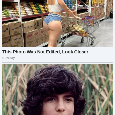
шли напрямую с моего банковского счёта. Я всё
оплачивала с кредитной карты — о которой он
даже не знал.
— Ты… что? — наконец заикаясь, выдавил он.
Я пожала плечами, всё так же улыбаясь:
— Раз мы делили выплаты, я выбрала свой
способ. А раз уж ты решил, что машина — только
твоя, чтобы раздавать её кому захочешь,
думаю, я могу просто перестать платить.
Проблема решена, правда?
Челюсть Артёма напряглась:
— Ты не можешь так поступить. Ты согласилась
платить половину.
— И ты согласился, что это наша машина, —