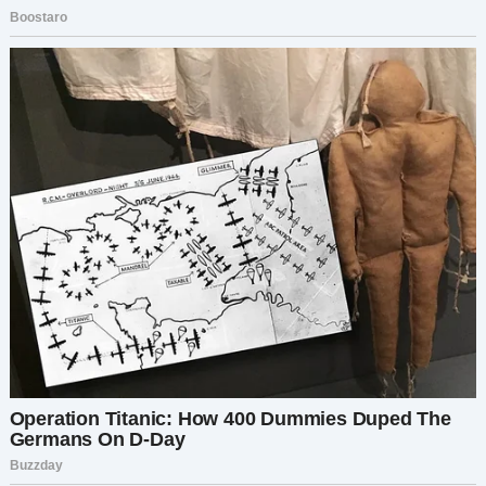
что произошло.
— Как думаешь, я правильно поступила? —
спросила я её.
Она улыбнулась:
— Абсолютно. Ты отстояла себя. А это никогда
не бывает ошибкой.
Я кивнула, чувствуя облегчение. Было тяжело,
но я гордилась собой. И хотя наши отношения с
Артёмом оставались напряжёнными, я видела,
что мы начали двигаться в правильную сторону.
Вся эта история с машиной преподала мне
важный урок: ты не можешь контролировать,
как к тебе относятся другие, но ты можешь
контролировать, как на это реагировать.