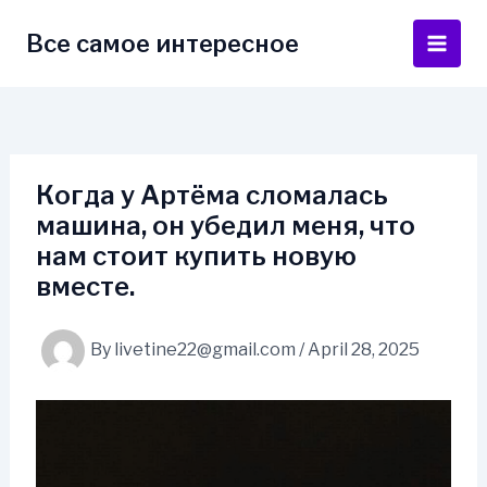
Skip
to
Все самое интересное
Main
content
Men
Когда у Артёма сломалась
машина, он убедил меня, что
нам стоит купить новую
вместе.
By
livetine22@gmail.com
/
April 28, 2025