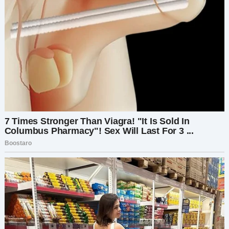
Я глубоко вдохнула и мило улыбнулась.
— Ты прав, — сказала я сладко. — Кстати, когда
следующий платёж?
Его лоб нахмурился:
— Какой ещё платёж?
Я расплылась в улыбке:
— Платёж по кредитной карте, на которую я
вносила свою половину.
Лицо Артёма побледнело. Он открыл рот,
чтобы что-то сказать, но не смог вымолвить ни
слова. Я видела, как в его голове бешено
закрутились шестерёнки, когда он понял, к чему
я клоню. Все эти три года мои платежи? Они не